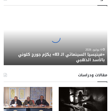
«فينيسيا
السينمائي
الـ
83»
يكرّم
جورج
كلوني
بالأسد
6 يوليو، 2026
«فينيسيا السينمائي الـ 83» يكرّم جورج كلوني
الذهبي
بالأسد الذهبي
مقالات ودراسات