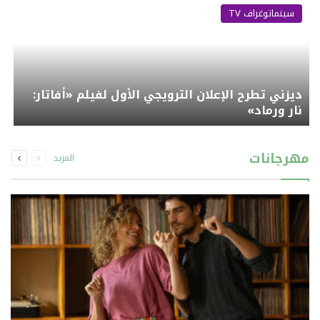
سينماتوغراف TV
ديزني تطرح الإعلان الترويجي الأول لفيلم «أفاتار:
نار ورماد»
السابقة
التالية
مهرجانات
المزيد
الصفحة
الصفحة