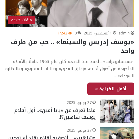
ملفات خاصة
admin
1 أغسطس، 2025
0
1٬242
«يوسف إدريس والسينما» .. حب من طرف
واحد
«سينماتوغراف» ـ أحمد عبد المنعم كان عام 1963 حافلًا بالأفلام
المأخوذة عن أصول أدبية، «زقاق المدق» و«الباب المفتوح» و«النظارة
السوداء»…
أكمل القراءة »
27 يوليو، 2025
ماذا تعرف عن «بابا أمين».. أول أفلام
يوسف شاهين؟!.
27 يوليو، 2025
«شاهين» .. أنصفته أقلام نقاد أستوعبت