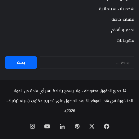
شخصيات سينمائية
ملفات خاصة
نجوم و أفلام
مهرجانات
البحث
عن:
© جميع الحقوق محفوظة ، ولا يسمح بإعادة نشر أي مادة من المواد
المنشورة في هذا الموقع إلا بعد الحصول على تصريح مكتوب (سينماتوغراف
2026).
X
فيسبوك
بينتيريست
لينكدإن
يوتيوب
انستقرام