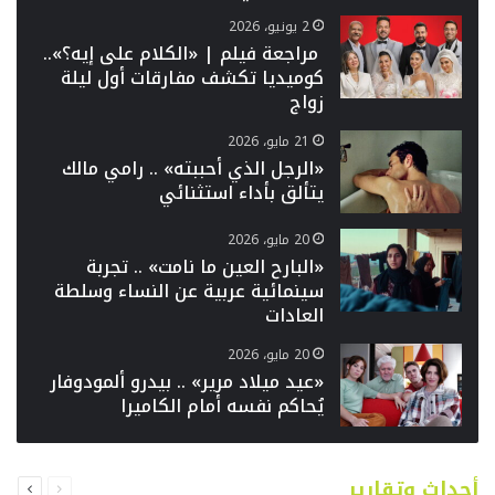
2 يونيو، 2026
مراجعة فيلم | «الكلام على إيه؟»..
كوميديا تكشف مفارقات أول ليلة
زواج
21 مايو، 2026
«الرجل الذي أحببته» .. رامي مالك
يتألق بأداء استثنائي
20 مايو، 2026
«البارح العين ما نامت» .. تجربة
سينمائية عربية عن النساء وسلطة
العادات
20 مايو، 2026
«عيد ميلاد مرير» .. بيدرو ألمودوفار
يُحاكم نفسه أمام الكاميرا
السابقة
التالية
أحداث وتقارير
الصفحة
الصفحة