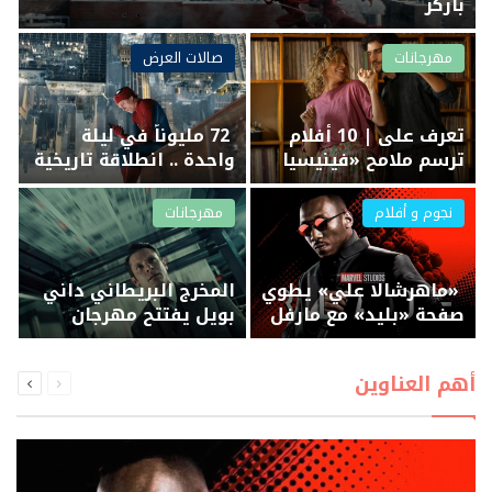
باركر
مهرجانات
صالات العرض
تعرف على | 10 أفلام
72 مليوناً في ليلة
ترسم ملامح «فينيسيا
واحدة .. انطلاقة تاريخية
السينمائي 2026»
لـ«سبايدر مان»
نجوم و أفلام
مهرجانات
«ماهرشالا علي» يطوي
المخرج البريطاني داني
صفحة «بليد» مع مارفل
بويل يفتتح مهرجان
فينيسيا السينمائي
بـ«Ink»
السابقة
التالية
أهم العناوين
الصفحة
الصفحة