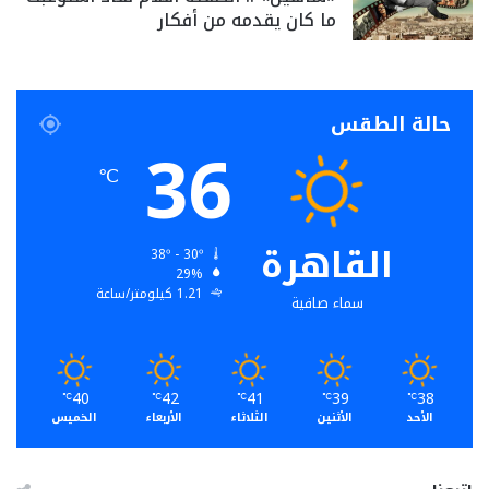
ما كان يقدمه من أفكار
حالة الطقس
36
℃
القاهرة
38º - 30º
29%
1.21 كيلومتر/ساعة
سماء صافية
40
42
41
39
38
℃
℃
℃
℃
℃
الأحد
الأثنين
الثلاثاء
الأربعاء
الخميس