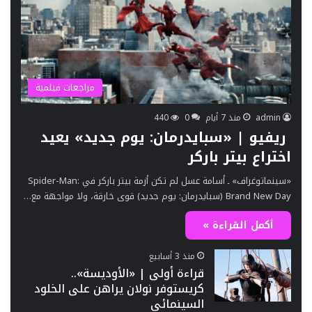
مراجعات فيلمية
admin
منذ 7 أيام
0
440
ريفيو | «سبايدرمان: يوم جديد» يعيد
اختراع بيتر باركر
«سينماتوغراف» ـ أسامة عسل لم تكن أزمة بيتر باركر في Spider-Man:
Brand New Day (سبايدرمان: يوم جديد) قوى خارقة، ولا مواجهة مع…
أكمل القراءة »
منذ 3 أسابيع
قراءة أولى | «الأوديسة»..
كريستوفر نولان يراهن على الخلود
السينمائي