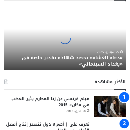
«دعاء
العشاء»
يحصد
شهادة
تقدير
خاصة
في
«بغداد
22 سبتمبر، 2025
«دعاء العشاء» يحصد شهادة تقدير خاصة في
السينمائي»
«بغداد السينمائي»
الأكثر مشاهدة
فيلم فرنسي عن زنا المحارم يثير الغضب
في «كان» 2015
20 مايو، 2015
تعرف على | أهم 8 دول تتصدر إنتاج أفضل