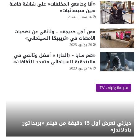
«أنا وجامعو المخلفات» على شاشة قافلة
«بين سينمائيات»
26 سبتمبر، 2024
«من أجل خديجة» .. وثائقي عن تضحيات
الأمهات في «تريبيكا السينمائي»
20 يونيو، 2023
«هم سايا – (الجار) » أفضل وثائقي في
«البندقية السينمائي متعدد الثقافات»
16 يونيو، 2023
سينماتوغراف TV
ديزني تعرض أول 15 دقيقة من فيلم «بريداتور:
بادلاندز»