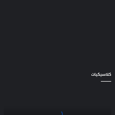
كلاسيكيات
في
ذكرى
عرضه
الـ
50