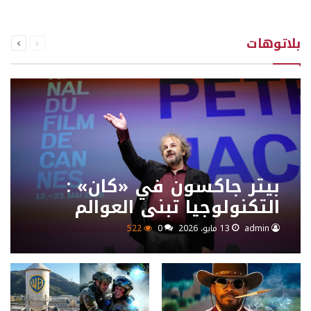
السابقة
التالية
بلاتوهات
الصفحة
الصفحة
بيتر جاكسون في «كان» :
التكنولوجيا تبني العوالم
والروح تصنع السينما
admin
13 مايو، 2026
0
522