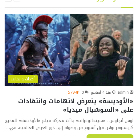
أحداث و تقارير
admin
منذ 4 أسابيع
0
579
«الأوديسة» يتعرض لاتهامات وانتقادات
على «السوشيال ميديا»
لوس أنجلوس ـ «سينماتوغراف» بدأت معركة فيلم «الأوديسة» للمخرج
كريستوفر نولان قبل أسبوع من وصوله إلى دور العرض العالمية، في…