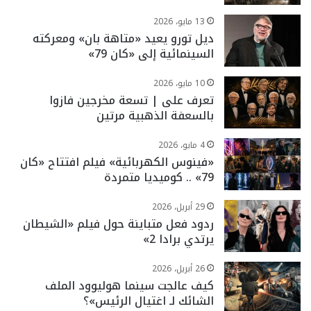
13 مايو، 2026
ديل تورو يعيد «متاهة بان» ومعركته
السينمائية إلى «كان 79»
10 مايو، 2026
تعرف على | تسعة مخرجين فازوا
بالسعفة الذهبية مرتين
4 مايو، 2026
«فينوس الكهربائية» فيلم افتتاح «كان
79» .. كوميديا متمردة
29 أبريل، 2026
ردود فعل متباينة حول فيلم «الشيطان
يرتدي برادا 2»
26 أبريل، 2026
كيف عالجت سينما هوليوود الملف
الشائك لـ اغتيال الرئيس»؟