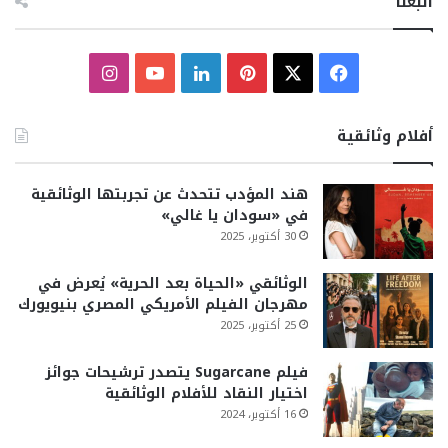
اتبعنا
X
فيسبوك
بينتيريست
لينكدإن
يوتيوب
انستقرام
أفلام وثائقية
هند المؤدب تتحدث عن تجربتها الوثائقية
في «سودان يا غالي»
30 أكتوبر، 2025
الوثائقي «الحياة بعد الحرية» يُعرض في
مهرجان الفيلم الأمريكي المصري بنيويورك
25 أكتوبر، 2025
فيلم Sugarcane يتصدر ترشيحات جوائز
اختيار النقاد للأفلام الوثائقية
16 أكتوبر، 2024