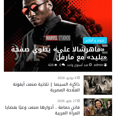
نجوم و أفلام
«ماهرشالا علي» يطوي صفحة
«بليد» مع مارفل
admin
منذ أسبوع واحد
0
426
6 يوليو، 2026
ذاكرة السينما | ثلاثية صنعت أيقونة
الفلّاحة المصرية
27 مايو، 2026
فاتن حمامة .. أدوارها صنعت وعيًا بقضايا
المرأة العربية