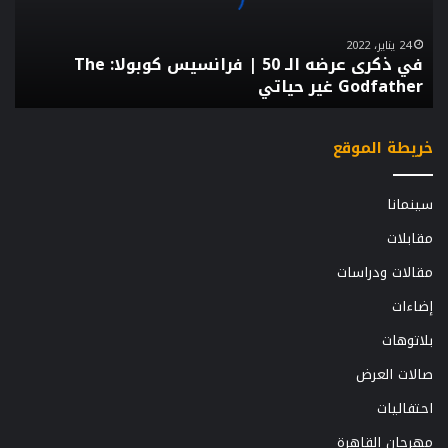
|
فرانسيس
كوبولا:
24 يناير، 2022
في ذكرى عرضه الـ 50 | فرانسيس كوبولا: The
The
Godfather غير حياتي
Godfather
غير
حياتي
خريطة الموقع
سينمانا
مقابلات
مقالات ودراسات
إضاءات
بلاتوهات
صالات العرض
احتفاليات
مهرجان القاهرة