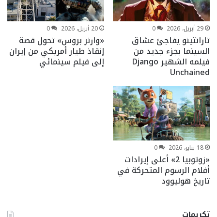
29 أبريل، 2026
0
20 أبريل، 2026
0
تارانتينو يفاجئ عشاق
«وارنر بروس» تحول قصة
السينما بجزء جديد من
إنقاذ طيار أمريكي من إيران
فيلمه الشهير Django
إلى فيلم سينمائي
Unchained
18 يناير، 2026
0
«زوتوبيا 2» أعلى إيرادات
أفلام الرسوم المتحركة في
تاريخ هوليوود
تكريمات