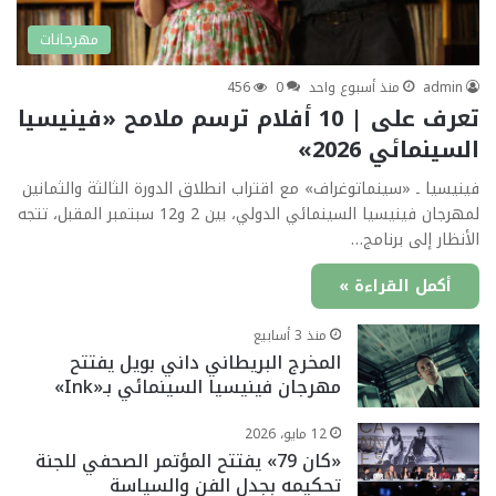
مهرجانات
admin
منذ أسبوع واحد
0
456
تعرف على | 10 أفلام ترسم ملامح «فينيسيا
السينمائي 2026»
فينيسيا ـ «سينماتوغراف» مع اقتراب انطلاق الدورة الثالثة والثمانين
لمهرجان فينيسيا السينمائي الدولي، بين 2 و12 سبتمبر المقبل، تتجه
الأنظار إلى برنامج…
أكمل القراءة »
منذ 3 أسابيع
المخرج البريطاني داني بويل يفتتح
مهرجان فينيسيا السينمائي بـ«Ink»
12 مايو، 2026
«كان 79» يفتتح المؤتمر الصحفي للجنة
تحكيمه بجدل الفن والسياسة