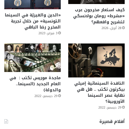
كيف استعار مخرجون عرب
«الدين والغيريّة في السينما
«مشرط» رومان بولانسكي
التونسية» من خلال تجربة
لتشريح واقعهم؟
المخرج رضا الباهي
28 أبريل، 2026
3 فبراير، 2023
ماجدة موريس تكتب : في
الناقدة السينمائية إميلي
العام الجديد (السينما..
بيكرتون تكتب .. هل هي
والدولة)
نهاية عصر السينما
29 ديسمبر، 2022
الأوروبية؟
29 ديسمبر، 2022
أفلام قصيرة