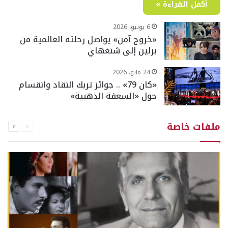
أكمل القراءة »
6 يونيو، 2026
«خروج آمن» يواصل رحلته العالمية من
برلين إلى شنغهاي
24 مايو، 2026
«كان 79» .. جوائز تربك النقاد وانقسام
حول «السعفة الذهبية»
السابقة
التالية
ملفات خاصة
الصفحة
الصفحة