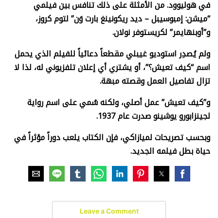
في هوليوود. من الأمثلة على ذلك تنافس بين فيلمي
“ميشن: إمبوسيبل – ديد ريكونينغ بارت وَن” لتوم كروز،
و”أوبنهايمر” لكريستوفر نولان.
ولم يُصدِر استوديو غيبلي مقطعاً دعائياً للفيلم الذي يحمل
اسم “كيف تعيش؟”، أو يشتري أي إعلان تلفزيوني له، لذا لا
تزال تفاصيل العمل وقصته مبهة.
و”كيف تعيش” عمل أصلي، ولكنه سُمي على اسم رواية
لجينزابورو يوشينو صدرت عام 1937.
وبحسب تصريحات لميازاكي، فإن الكتاب يلعب دوراً مؤثراً في
حياة بطل فيلمه الجديد.
Leave a Comment