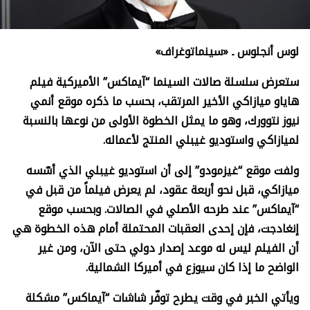
لوس أنجلوس ـ «سينماتوغراف»
ستعرض سلسلة صالات السينما “آيماكس” الأميركية فيلم
هاياو ميازاكي الأخير المرتقب، بحسب ما ذكره موقع أنمي
نيوز نتوورك، وهو ما يمثل الخطوة الأولى من نوعها بالنسبة
لميازاكي واستوديو غيبلي المنتج لأعماله.
ولفت موقع “غيزمودو” إلى أن استوديو غيبلي الذي أسّسه
ميازاكي، قبل نحو أربعة عقود، لم يعرض فيلماً من قبل في
“آيماكس” عند طرحه الأصلي في الصالات. وبحسب موقع
إنغادجت، فإن إحدى العقبات المحتملة أمام هذه الخطوة هي
أن الفيلم ليس له موعد إصدار دولي حتى الآن، ومن غير
الواضح ما إذا كان سيوزع في أميركا الشمالية.
ويأتي الخبر في وقت يطرح توفّر شاشات “آيماكس” مشكلة