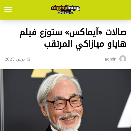
صالات «آيماكس» ستوزع فيلم
هاياو ميازاكي المرتقب
12 يوليو، 2023
admin