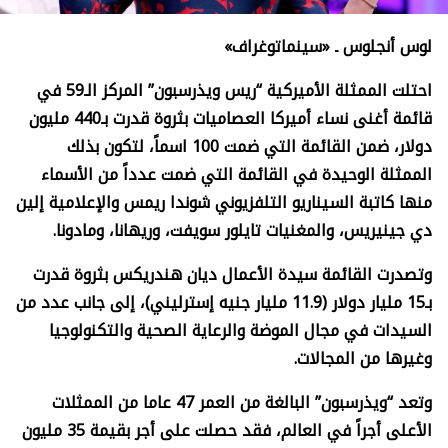
لوس أنجلوس ـ «سينماتوغراف»
احتلت الممثلة الأميركية “ريس ويذرسبون” المركز الـ59 في
قائمة أغنى نساء أميركا العصاميات بثروة قدرت بـ440 مليون
دولار، ضمن القائمة التي ضمت 100 اسماً، لتكون بذلك
الممثلة الوحيدة في القائمة التي ضمت عدداً من الأسماء
منها كاتبة السيناريو التلفزيوني شوندا ريمس والإعلامية إلين
دي جينيريس، والمغنيات تايلور سويفت، وريهانا، ومادونا.
وتصدرت القائمة سيدة الأعمال ديان هندريكس بثروة قدرت
بـ15 مليار دولار (11.9 مليار جنيه إسترليني)، إلى جانب عدد من
السيدات في مجال الموضة والرعاية الصحية والتكنولوجيا
وغيرها من المجالات.
وتعد “ويذرسبون” البالغة من العمر 47 عاما من الممثلات
الأعلى أجراً في العالم، فقد حصلت على أجر بقيمة 35 مليون