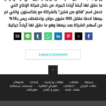
ما حقق لها أيضا أرباحا كبيرة، من خلال شركة الإنتاج التي
تحمل اسم “هالو صن شاين” بالشراكة مع بلاكستون، والتي تم
بيعها لاحقا مقابل 900 مليون دولار، واحتفظت ريس بـ18%
من أسهم الشركة بعد بيعها وهو ما حقق لها أرباحاً خيالية.
Leave a Comment
↑
سينمانا
مقابلات
مقالات ودراسات
إضاءات
بلاتوهات
صالات العرض
احتفاليات
مهرجان القاهرة
شخصيات سينمائية
ملفات خاصة
نجوم و أفلام
مهرجانات