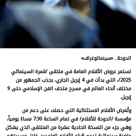
الدوحة ـ «سينماتوغراف»
تستمر عروض الأفلام العامة في ملتقى /قمرة السينمائي
2025/، التي بدأت في 4 إبريل الجاري، بجذب الجمهور من
مختلف أنحاء العالم في مسرح متحف الفن الإسلامي حتى 9
إبريل.
وتُعرض الأفلام الاستثنائية التي حصلت على دعم من
مؤسسة /الدوحة للأفلام/ في تمام الساعة 7:30 مساءً يومياً،
وهي جزء من النسخة الحادية عشرة من الملتقى الذي يشكل
حاضنة سينمائية لدعم صُناع الأفلام الواعدين خلال مسيرتهم