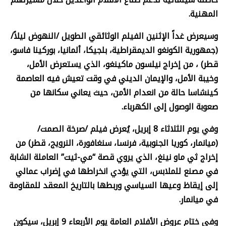
المهنية.
وسيعرض غداً الإثنين الفيلم الوثائقي الطويل /النهوض ليلاً/
(جمهورية الكونغو الديمقراطية، بلجيكا، ألمانيا، بوركينا فاسو،
قطر) ، من إخراج نيلسون ماكينغو، الذي يستعرض الأمل،
وخيبة الأمل، والإيمان الديني في وقت تعيش فيه العاصمة
كينشاسا حالة من انعدام الأمن، حيث يعاني سكانها من
صعوبة الوصول إلى الكهرباء.
وفي يوم الثلاثاء 8 إبريل، يُعرض فيلم /صرخة الصمت/
(ميانمار، كوريا الجنوبية، فرنسا، سنغافورة، النرويج، قطر) من
إخراج ثي ماو نينغ، الذي يروي قصة “مي-ثيت” العاملة الشابة
في مصنع للملابس، التي يؤدي انخراطها في إضراب عمالي
إلى إيقاظ وعيها السياسي وربطها بالتاريخ المعقد للمقاومة
في ميانمار.
وفي ختام عروض الأفلام العامة يوم الأربعاء 9 إبريل، سيكون