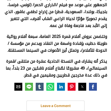
الجمهور على موعد مع فيلم /الذراري الحمر/ (تونس، فرنسا،
بلجيكا، بولندا، السعودية، قطر) من إخراج لطفي عاشور، الذي
يقدم تصويرًا مؤثرًا لحياة الراعي الشاب أشرف، التي تتغير
إلى الأبد بعد فاجعة وفاة ابن عمه.
وتتضمن عروض أفلام قمرة 2025 العامة، سبعة أفلام روائية
طويلة حظيت بإشادة واسعة من النقاد وبدعم من مؤسسة /
الدوحة للأفلام/، وتمثل أبرز الأصوات في السينما المستقلة.
يذكر أنه يشارك في النسخة الحادية عشرة من ملتقى /قمرة
السينمائي/، 49 مشروعًا لصُناع أفلام ناشئين من 23 بلداً، بما
في ذلك عدة مخرجين قطريين ومقيمين في قطر.
Leave a Comment