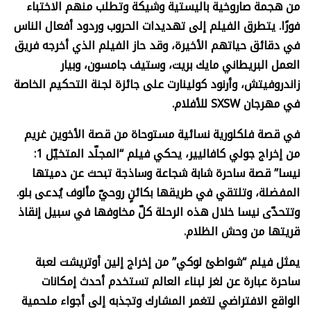
من هجمة صاروخية باليستية وشيكة وتطلب منهم الاختباء
فورًا. يتطرق الفيلم إلى تهديدات الحروب وردود أفعال الناس
في دقائق حياتهم الأخيرة، وقد حاز الفيلم الذي أخرجه فريق
العمل البريطاني مايك بريت، وستيف جامسون، وبيار
زاندروفيتش، وأرنود كولينارت على جائزة لجنة التحكيم الخاصة
في مهرجان
SXSW
للأفلام.
في قصة فلكلورية نسائية مستوحاة من قصة الأخوين غريم
من إخراج جولي كافاليير، يحكي فيلم “المجلّد المتخيّل 1:
نيسا” قصة ساحرة شابة شجاعة وساذجة تبحث عن دميتها
المفضلة، وتلتقي في طريقها بكائنٍ روحيّ مألوف يُدعى بلو.
وتتحدّى نيسا خلال هذه الرحلة كلّ مخاوفها في سبيل إنقاذ
قريتها من وحش الظلام.
يمثل فيلم “شواطئ لوكي” من إخراج إلين أوتريشت لعبة
ساحرة عبارة عن لغز لبناء العالم تستخدم أحدث إمكانات
الواقع الافتراضي لتغمر المشارك وتجذبه إلى أجواء ملحمية