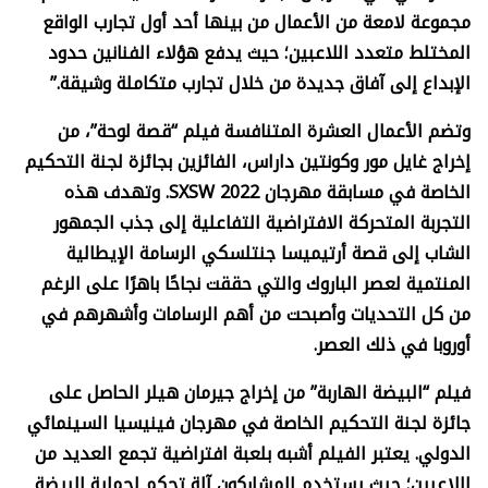
مجموعة لامعة من الأعمال من بينها أحد أول تجارب الواقع
المختلط متعدد اللاعبين؛ حيث يدفع هؤلاء الفنانين حدود
الإبداع إلى آفاق جديدة من خلال تجارب متكاملة وشيقة.”
وتضم الأعمال العشرة المتنافسة فيلم “قصة لوحة”، من
إخراج غايل مور وكونتين داراس، الفائزين بجائزة لجنة التحكيم
الخاصة في مسابقة مهرجان
SXSW 2022.
وتهدف هذه
التجربة المتحركة الافتراضية التفاعلية إلى جذب الجمهور
الشاب إلى قصة أرتيميسا جنتلسكي الرسامة الإيطالية
المنتمية لعصر الباروك والتي حققت نجاحًا باهرًا على الرغم
من كل التحديات وأصبحت من أهم الرسامات وأشهرهم في
أوروبا في ذلك العصر.
فيلم “البيضة الهاربة” من إخراج جيرمان هيلر الحاصل على
جائزة لجنة التحكيم الخاصة في مهرجان فينيسيا السينمائي
الدولي. يعتبر الفيلم أشبه بلعبة افتراضية تجمع العديد من
اللاعبين؛ حيث يستخدم المشاركون آلة تحكم لحماية البيضة