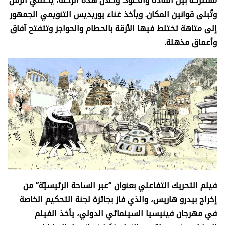
مشتركة بين المادة والخلود. وخلال هذه الرحلة، يختفي الزمن
وتُبلى قوانين المكان. ويأخذ غناء يوريديس التنويمي الجمهور
إلى متاهة تختلط فيها الأزقة بالحطام والحواجز وتتفتح آفاق
وأعماق مذهلة.
فيلم التحريك التفاعلي بعنوان “عبر الساحة الرئيسيّة” من
إخراج بيدرو هاريس، والذي فاز بجائزة لجنة التحكيم الخاصة
في مهرجان فينيسيا السينمائي الدولي، يأخذ الفيلم