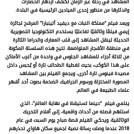
المشاهد في رحلة عبر الزمان تكشف ازدهار الحضارات
واندثارها من منظور إحدى الميادين الرئيسية في البلدة.
ويعد فيلم “مملكة النبات مع ديفيد أتينبارا” المرشح لجائزة
إيمي فيلمًا وثائقيًا تفاعليًا يستخدم التكنولوجيا التصويرية
الحديثة لينقل المشاهد إلى قلب المعارك والدراما الثائرة
في منطقة الأشجار المتواضعة. تتيح هذه السلسلة المكونة
من ثلاثة أجزاء للمشاهد الجلوس في واحدة من أغرب الأماكن
على هذا الكوكب، بحيث تغطية الطحالب تارة أو يُحبس داخل
مصيدة فينوس تارة أخرى، ويجمع الفيلم بين المشاهد
المصورة المختزلة ورسوم الجرافيك الضخمة بصوت أحد أشهر
علماء الطبيعة في العالم.
ينتمي فيلم “حينما تستيقظ في نهاية العالم”، الذي
استلهم قصته من أحداث واقعية، إلى أفلام التحريك
الوثائقية. ويحكي الفيلم قصة صباح يوم السبت في عام
2018 عندما وصلت رسالة نصية لجميع سكان هاواي تحذرهم