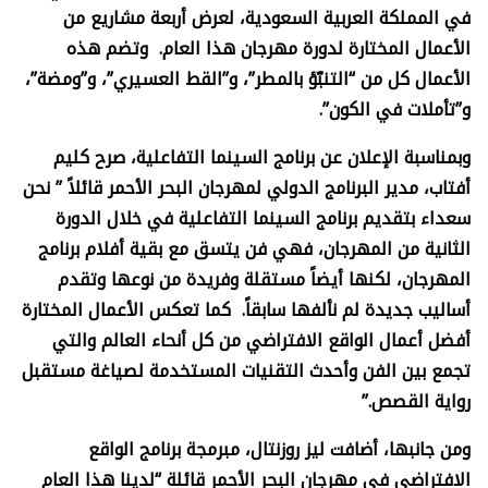
في المملكة العربية السعودية، لعرض أربعة مشاريع من
الأعمال المختارة لدورة مهرجان هذا العام. وتضم هذه
الأعمال كل من “التنبّؤ بالمطر”، و”القط العسيري”، و”ومضة”،
و”تأملات في الكون”.
وبمناسبة الإعلان عن برنامج السينما التفاعلية، صرح كليم
أفتاب، مدير البرنامج الدولي لمهرجان البحر الأحمر قائلاً ” نحن
سعداء بتقديم برنامج السينما التفاعلية في خلال الدورة
الثانية من المهرجان، فهي فن يتسق مع بقية أفلام برنامج
المهرجان، لكنها أيضاً مستقلة وفريدة من نوعها وتقدم
أساليب جديدة لم نألفها سابقاً. كما تعكس الأعمال المختارة
أفضل أعمال الواقع الافتراضي من كل أنحاء العالم والتي
تجمع بين الفن وأحدث التقنيات المستخدمة لصياغة مستقبل
رواية القصص.”
ومن جانبها، أضافت ليز روزنتال، مبرمجة برنامج الواقع
الافتراضي في مهرجان البحر الأحمر قائلة “لدينا هذا العام