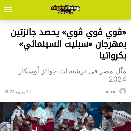
«ڤوي ڤوي ڤوي» يحصد جائزتين
بمهرجان «سبليت السينمائي»
بكرواتيا
مثّل مصر في ترشيحات جوائز أوسكار
2024
24 يونيو، 2024
admin