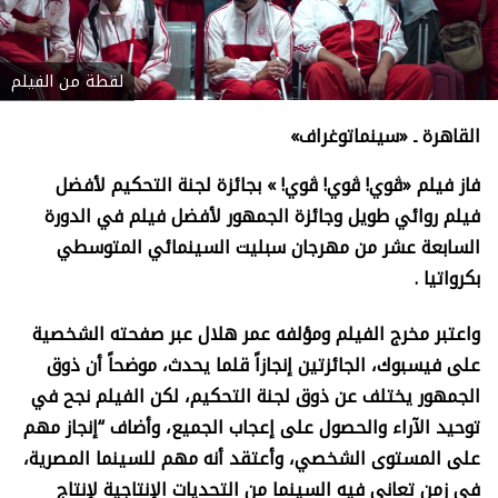
لقطة من الفيلم
القاهرة ـ «سينماتوغراف»
فاز فيلم «ڤوي! ڤوي! ڤوي!
» بجائزة لجنة التحكيم لأفضل
فيلم روائي طويل وجائزة الجمهور لأفضل فيلم في الدورة
السابعة عشر من مهرجان سبليت السينمائي المتوسطي
بكرواتيا .
واعتبر مخرج الفيلم ومؤلفه عمر هلال عبر صفحته الشخصية
على فيسبوك، الجائزتين إنجازاً قلما يحدث، موضحاً أن ذوق
الجمهور يختلف عن ذوق لجنة التحكيم، لكن الفيلم نجح في
توحيد الآراء والحصول على إعجاب الجميع، وأضاف “إنجاز مهم
على المستوى الشخصي، وأعتقد أنه مهم للسينما المصرية،
في زمن تعاني فيه السينما من التحديات الإنتاجية لإنتاج