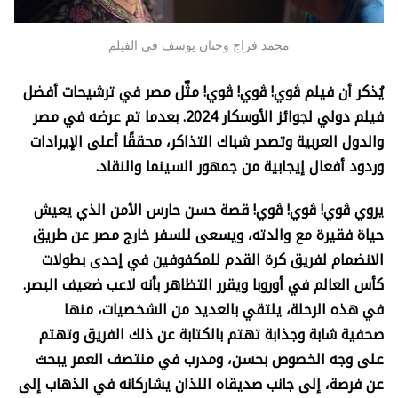
محمد فراج وحنان يوسف في الفيلم
يُذكر أن فيلم ڤوي! ڤوي! ڤوي! مثّل مصر في ترشيحات أفضل
فيلم دولي لجوائز الأوسكار 2024. بعدما تم عرضه في مصر
والدول العربية وتصدر شباك التذاكر، محققًا أعلى الإيرادات
وردود أفعال إيجابية من جمهور السينما والنقاد.
يروي ڤوي! ڤوي! ڤوي! قصة حسن حارس الأمن الذي يعيش
حياة فقيرة مع والدته، ويسعى للسفر خارج مصر عن طريق
الانضمام لفريق كرة القدم للمكفوفين في إحدى بطولات
كأس العالم في أوروبا ويقرر التظاهر بأنه لاعب ضعيف البصر.
في هذه الرحلة، يلتقي بالعديد من الشخصيات، منها
صحفية شابة وجذابة تهتم بالكتابة عن ذلك الفريق وتهتم
على وجه الخصوص بحسن، ومدرب في منتصف العمر يبحث
عن فرصة، إلى جانب صديقاه اللذان يشاركانه في الذهاب إلى