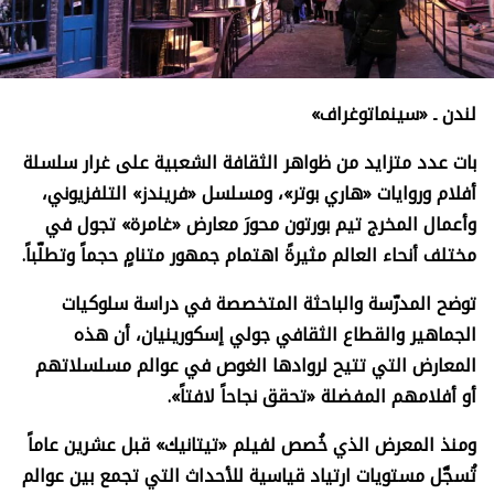
لندن
ـ «
سينماتوغراف»
بات عدد متزايد من ظواهر الثقافة الشعبية على غرار سلسلة
أفلام وروايات «هاري بوتر»، ومسلسل «فريندز» التلفزيوني،
وأعمال المخرج تيم بورتون محورَ معارض «غامرة» تجول في
مختلف أنحاء العالم مثيرةً اهتمام جمهور متنامٍ حجماً وتطلّباً.
توضح المدرّسة والباحثة المتخصصة في دراسة سلوكيات
الجماهير والقطاع الثقافي جولي إسكورينيان، أن هذه
المعارض التي تتيح لروادها الغوص في عوالم مسلسلاتهم
أو أفلامهم المفضلة «تحقق نجاحاً لافتاً».
ومنذ المعرض الذي خُصص لفيلم «تيتانيك» قبل عشرين عاماً
تُسجَّل مستويات ارتياد قياسية للأحداث التي تجمع بين عوالم