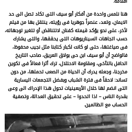
أفلامه.
هنا نلمس واحدة من أفكار أبو سيف التى تكاد تصل الى حد
الايمان، وتعد، عنصراً جوهريا فى رؤيته، ينتقل بها من فيلم
لآخر، على نحو يؤكد قيمته كفنان لاتتناقض أو تتغير توجهاته،
حسب اتجاهات السيناريوهات التى يحققها، والتى يشارك
فى صياغتها، حتى لو كانت لكبار كتابنا مثل نجيب محفوظ،
فالواضح أن أبو سيف ابن حى بولاق العريق، صاحب التاريخ
الحافل بالتآخى، ومقاومة الاحتلال، ترك أثرا فعالاً فى تكوين
مخرجنا، وجعله يدرك أن الحياة من الصعب تحملها، من دون
تساند: لاحقاً فى فترة الشباب وبفضل التجمعات اليسارية
التى انضم لها خلال الأربعينيات تحول هذا الإدراك الى وعى
بقدرة الناس – اذا اتحدوا – على تحقيق العدالة، وتصفية
الحساب مع الظالمين.