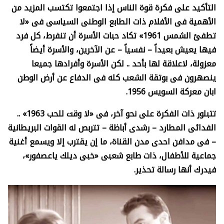
التأكيد على فكرة قوة الناس إذا اجتمعوا تكتسب المزيد من
الأهمية فى الأفلام ذات الطابع الوطنى السياسى فى «لا
تطفئ الشمس 1961» تكاد حبات الأسرة أن تنفرط، كل فرد
فيها يعيش بعيداً – نفسياً – عن الآخرين، والأسرة أيضاً
معزولة، لاعلاقة لها بأحد .. لكن الأسرة وأفرادها جميعا
ينصهرون فى بوتقة الشعب كله فى الدفاع عن أرض الوطن
ابان معركة السويس 1956.
تتبلور ذات الفكرة على نحو آخر، فى «لا وقت للحب 1963» ..
الفدائى المطارد – رشدى أباظة – تتربص له القوات البريطانية
– فى مدافن احدى مدن القناة، ما إن يقترب إلا ويسمع أغنية
جماعية للأطفال، ذات طابع شعبى «خبى ديلك ياعصفور»،
فيدرك أنها رسالة تحذير.