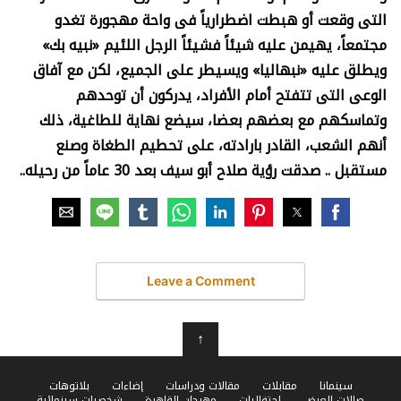
التى وقعت أو هبطت اضطرارياً فى واحة مهجورة تغدو
مجتمعاً، يهيمن عليه شيئاً فشيئاً الرجل اللئيم «نبيه بك»
ويطلق عليه «نبهاليا» ويسيطر على الجميع، لكن مع آفاق
الوعى التى تتفتح أمام الأفراد، يدركون أن توحدهم
وتماسكهم مع بعضهم بعضا، سيضع نهاية للطاغية، ذلك
أنهم الشعب، القادر بارادته، على تحطيم الطغاة وصنع
مستقبل .. صدقت رؤية صلاح أبو سيف بعد 30 عاماً من رحيله..
Leave a Comment
↑
سينمانا
مقابلات
مقالات ودراسات
إضاءات
بلاتوهات
صالات العرض
احتفاليات
مهرجان القاهرة
شخصيات سينمائية