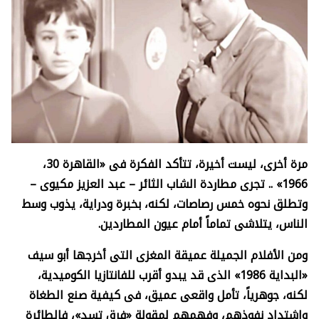
مرة أخرى، ليست أخيرة، تتأكد الفكرة فى «القاهرة 30،
1966» .. تجرى مطاردة الشاب الثائر – عبد العزيز مكيوى –
وتطلق نحوه خمس رصاصات، لكنه، بخبرة ودراية، يذوب وسط
الناس، يتلاشى تماماً أمام عيون المطاردين.
ومن الأفلام الجميلة عميقة المغزى التى أخرجها أبو سيف
«البداية 1986» الذى قد يبدو أقرب للفانتازيا الكوميدية،
لكنه، جوهرياً، تأمل واقعى عميق، فى كيفية صنع الطغاة
واشتداد نفوذهم، وفهمهم لمقولة «فرق تسد»، فالطائرة