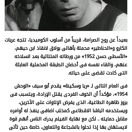
بعيداً عن روح الصرامة، قريباً من أسلوب الكوميديا، تتجه عربات
الكارو و«الحناطير» محملة بأهالى بولاق لانقاذ ابن حيهم،
«الأسطى حسن 1952» من ورطاته المتتالية بعد انسلاخه
عنهم، والقاء نفسه فى أحضان الطبقة المخملية العابثة
التى كادت تقضى على حياته.
فى العام التالى لـ «ريا وسكينة» يقدم أبو سيف «الوحش
1954»، مؤكداً أن الخوف الفردى يقتل الإرادة، ويتسبب فى
بروز ظاهرة الطاغية، الذى يفرض الإتاوات على الآخرين،
ويستخدمه الباشا الاقطاعى كمخلب اضافى ينفذ له أوامره
مقابل حمايته .. لكن مع نهاية الفيلم يدرك الناس أنهم قوة
لايستهان بها إذا تحلوا بالشجاعة والتعاون، خاصة حين تأتى