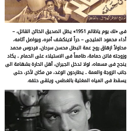
فى «لك يوم ياظالم 1951» يظل الصديق الخائن القاتل، –
أداء محمود المليجى – حراً لاينكشف أمره، ويواصل آثامه،
محاولاً ازهاق روح عمة البطل محسن سرحان، فردوس محمد
وزوجته فاتن حمامة، طامعاً فى الاستيلاء على الحمام .. يكاد
ينجح فى مسعاه، لولا تدخل الجيران، أهل الحارة بشهامة الى
جانب الزوجة والعمة .. يطاردون الوغد، من مكان لآخر، حتى
يسقط فى المياه المغلية بالغطس، ويلقى حتفه.