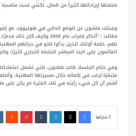
صنعتها إيراداتها كثيراً من المال، لكنني لست مناسبة 
وسُئلت فاشون عن الوضع الحالي في هوليوود، مع إضرا
فقالت : “أتذكر إضراب عام 2008
لهم، خاصة أولئك الذين بدأوا للتو في حياتهم المهني
القائمون على البث المباشر النشاط التجاري كثيرًا، وكا
وفي ختام الجلسة، قالت فاشون، التي تشمل اعتماداتها 
متبقيًا ترغب في إكماله خلال مسيرتها المهنية، وأضافت 
أشعر أن كل شيء رأيته في تلك الفترة لم يكن على ما ي
فيسبوك
X
لينكدإن
بينتيريست
شاركها