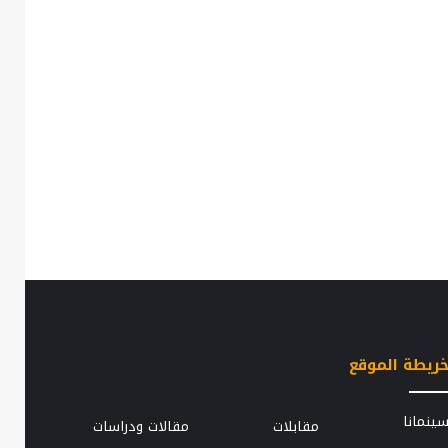
ريطة الموقع
الزوجة
ينمانا
مقابلات
مقالات ودراسات
..
الثانية..