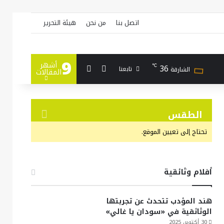
اتصل بنا
من نحن
هيئة التحرير
9
أشهر
بحث عن
إضافة عمود جانبي
36
℃
تابعنا
الشارقة
المقالات
الطقس
تحتاج إلى تعيين الموقع.
أفلام وثائقية
هند المؤدب تتحدث عن تجربتها
الوثائقية في «سودان يا غالي»
30 أكتوبر، 2025