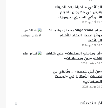
الوثائقي «الحياة بعد الحرية»
يُعرض في مهرجان الفيلم
الأمريكي المصري بنيويورك
25 أكتوبر، 2025
فيلم Sugarcane يتصدر ترشيحات
جوائز اختيار النقاد للأفلام
الوثائقية
16 أكتوبر، 2024
«أنا وجامعو المخلفات» على شاشة
قافلة «بين سينمائيات»
26 سبتمبر، 2024
«من أجل خديجة» .. وثائقي عن
تضحيات الأمهات في «تريبيكا
السينمائي»
20 يونيو، 2023
آخر التحديثات