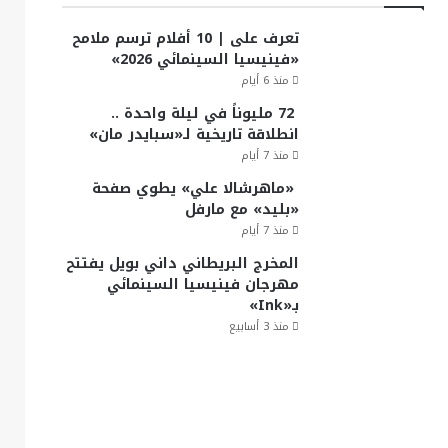
تعرف على | 10 أفلام ترسم ملامح
«فينيسيا السينمائي 2026»
منذ 6 أيام
72 مليوناً في ليلة واحدة ..
انطلاقة تاريخية لـ«سبايدر مان»
منذ 7 أيام
«ماهرشالا علي» يطوي صفحة
«بليد» مع مارفل
منذ 7 أيام
المخرج البريطاني داني بويل يفتتح
مهرجان فينيسيا السينمائي
بـ«Ink»
منذ 3 أسابيع