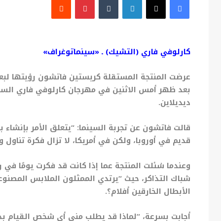
كارلوفي فاري (التشيك) ـ «سينماتوغراف»
عرضت المنتجة المستقلة كريستين فاتشون رؤيتها لبعض 
بعد ظهر أمس الاثنين في مهرجان كارلوفي فاري السينم
ديديلاين.
قالت فاتشون عن تجربة السينما: “يتعلق الأمر بإنشاء ب
قديم في أوروبا، ولكن في أمريكا، لا تزال فكرة تناول 
وعندما سُئلت المنتجة عما إذا كانت قد فكرت يومًا في 
شباك التذاكر، حيث “يرتدي الممثلون الملابس المصنوعة
الأبطال الخارقين أفلام؟.
أجابت بسرعة، “لماذا قد يطلب مني أي شخص القيام بذل