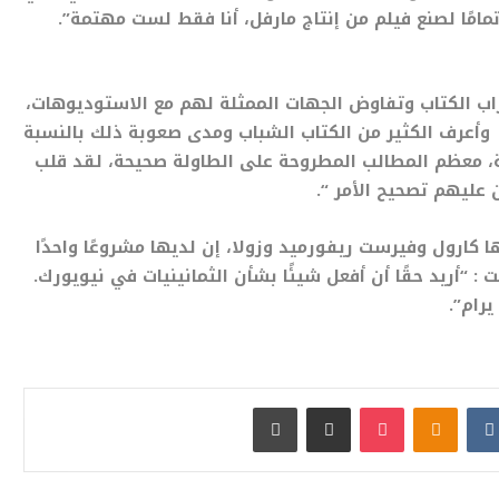
تمامًا لصنع فيلم من إنتاج مارفل، أنا فقط لست مهتمة”.
ب الكتاب وتفاوض الجهات الممثلة لهم مع الاستوديوهات،
 وكيف كان ذلك مدمرًا، وأعرف الكثير من الكتاب الشباب ومدى صعوبة ذلك بالنسبة
ة، معظم المطالب المطروحة على الطاولة صحيحة، لقد قلب
ن عليهم تصحيح الأمر “.
كارول وفيرست ريفورميد وزولا، إن لديها مشروعًا واحدًا
: “أريد حقًا أن أفعل شيئًا بشأن الثمانينيات في نيويورك.
رام”.
بوكيت
Odnoklassniki
مشاركة عبر البريد
طباعة