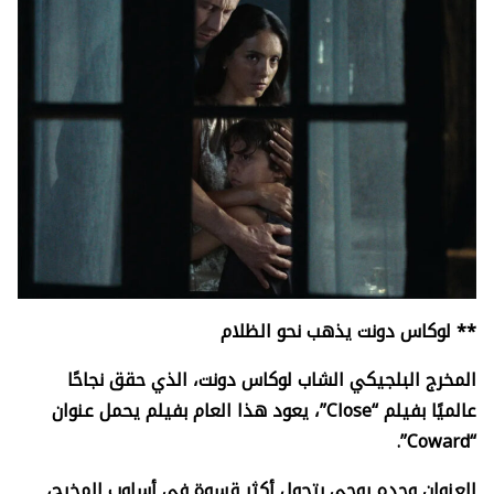
** لوكاس دونت يذهب نحو الظلام
المخرج البلجيكي الشاب لوكاس دونت، الذي حقق نجاحًا
عالميًا بفيلم “
Close”
، يعود هذا العام بفيلم يحمل عنوان
Coward”.
“
العنوان وحده يوحي بتحول أكثر قسوة في أسلوب المخرج،