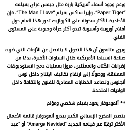
ورغم وجود أسماء أمريكية بارزة مثل جيمس غراي بفيلمه
“
Paper Tiger”
، وإيرا ساكس بفيلم “
The Man I Love”
، فإن
الأحاديث الأكثر سخونة على الكروازيت تدور هذا العام حول
أفلام أوروبية وآسيوية تبدو أكثر جرأة وحيوية على المستوى
الفني.
ويرى متابعون أن هذا التحول لا ينفصل عن الأزمات التي ضربت
صناعة السينما الأمريكية خلال السنوات الأخيرة، بدءًا من
إضرابات الكُتاب والممثلين، مرورًا بعمليات دمج الاستوديوهات
العملاقة، ووصولًا إلى ارتفاع تكاليف الإنتاج داخل لوس
أنجلوس وتصاعد الخطابات المعادية للفنون والثقافة داخل
الولايات المتحدة.
** ألمودوفار يعود بفيلم شخصي ومؤلم
يتصدر المخرج الإسباني الكبير بيدرو ألمودوفار قائمة الأعمال
الأكثر ترقبًا عبر فيلمه الجديد “
Amarga Navidad”
أو “عيد