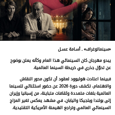
«سينماتوغراف» ـ أسـامة عسـل
يبدو مهرجان كان السينمائي هذا العام وكأنه يعلن بوضوح
عن تحوّل جذري في خريطة السينما العالمية.
فبينما اعتادت هوليوود لعقود أن تكون محور النقاش
والاهتمام، تكشف دورة 2026 عن حضور استثنائي للسينما
العالمية بلغات متعددة وثقافات متباينة، من إسبانيا وإيران
إلى بولندا وبلجيكا واليابان، في مشهد يعكس تغير المزاج
السينمائي العالمي وتراجع الهيمنة الأمريكية التقليدية.