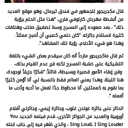
قال مكجريجور للجمهور في فندق ثيرمال، وهو موقع العديد
من أنشطة مهرجان كارلوفي فاري، “هذا مثل الحلم برؤية
ذلك” ، بعد صعوده إلى المسرح وسط تصفيق صاخب وهتافات
كثيرة لاستلام جائزته. “كان حلمي كصبي أن أصبح ممثلاً.
وهذا هو شيء الأحلام، رؤية تلك المشاهد”.
ثم قال ماكجريجور مازحاً أنه كان سيقدم بعض الشيء باللغة
التشيكية على خشبة المسرح لكنه قرر عدم القيام بذلك،
وقرر إبقاء الأمور قصيرة وبسيطة، قائلاً: “شكرًا جزيلاً لوجودك
هنا الليلة. وهذا يعني العالم فقط بالنسبة لي. أنا أؤمن كثيرًا
بما نقوم به كممثلين. أنا محظوظ جدًا لفعل ما أحبه وأحب ما
أفعله “.
الحائز على جائزة غولدن غلوب، وجائزة إيمي، وجائزتي أفلام
أوروبية والعديد من الجوائز الأخرى، قدم فيلمه الجديد
You
I Sing Louder
،
Sing Loud
، والذي ظهر فيه إلى جانب ابنته