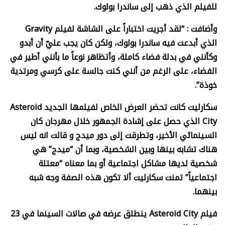
للفيلم الذي ذهب إلى ساندرا
بولوك
.
وأضافت : “لقد أجريت اختباراً على الشاشة لفيلم
Gravity
الذي أبدعت فيه ساندرا بولوك، ولكن كان يجب عليّ أن أبدو
وكأنني في بدلة فضاء كاملة، وأتظاهر نوعاً ما بأنني أطير في
الفضاء، على الرغم من أنني كنت جالسة على كرسي ومرتدية
خوذة”.
سكارليت كانت تحضر العرض الخاص لفيلمها الجديد
Asteroid
City
الذي حصل على إشادة الجمهور خلال مهرجان كان
السينمائي الأخير، وتطرقت إلى دور ميدج و قالت انه ليس
هناك تشابه بينها وبين الشخصية، وبما أن “ميدج” هي
شخصية لديها مشاكل اجتماعية أو بما معناه “معتلة
اجتماعياً” تمنت سكارليت ألا تكون هذه الصفة وجه شبه
بينهما.
فيلم
Asteroid City
ينطلق عرضه في صالات السينما في 23