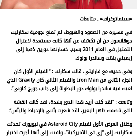
«سينماتوغراف» ـ متابعات
في مسيرة من الصعود والهبوط، لم تمنع نجومية سكارليت
جوهانسون من أن تكشف عن أنها كانت مستعدة لاعتزال
التمثيل في العام 2011 بسبب خسارتها دورين ذهبا إلى
إيميلي بلانت وساندرا بولوك.
وفي حديث مع فارايتي، قالت سكارلت : “الفيلم الأول كان
الجزء الثاني من
Iron Man
والفيلم الثاني كان
Gravity
الذي
لعبت فيه ساندرا بولوك دور البطولة إلى جانب جورج كلوني”.
وتابعت : “لقد كنت أريد هذا الدور بشدة، لقد كانت القشة
التي قصمت ظهر البعير، لقد شعرت بأنني بالإحباط واليأس”.
وخلال العرض الأول لفيلم
Asteroid City
في نيويورك تحدثت
سكارليت إلى “إي تي الأميركية”، ولفتت إلى أنها أجرت اختبار