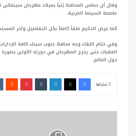
وقال أن حماس المحافظ يُنبأ بميلاد مهرجان سينمائى 
عاصمة السينما العربية.
كما عرض الحكيم ملفاً كاملاً بكل التفاصيل وآخر المست
وفي ختام اللقاء وجه محافظ جنوب سيناء كافة الإدارات 
العقبات حتى يخرج المهرجان في دورته الأولى بصورة 
دول العالم.
فيسبوك
X
لينكدإن
بينتيريست
شاركها