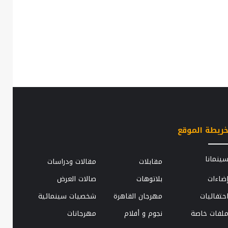
ريطة الموقع
الزوجة
ينمانا
مقابلات
مقالات ودراسات
..
الثانية..
ضاءات
بلاتوهات
صالات العرض
قطعة
كيات
حزينة
حتفاليات
مهرجان القاهرة
شخصيات سينمائية
ا
من
حياة
لفات خاصة
نجوم و أفلام
مهرجانات
الفلاحين