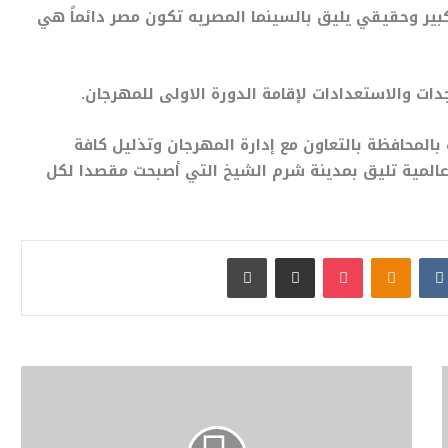
كبير وحقيقي يليق بالسينما المصريه تكون مصر دائماً هي
جدات والاستعدادات لإقامة الدورة الاولى للمهرجان.
بالمحافظة بالتعاون مع إدارة المهرجان وتذليل كافة
عالمية تليق بمدينة شرم الشيخ التي أصبحت مقصدا لكل
بوكيت
Odnoklassniki
مشاركة عبر البريد
طباعة