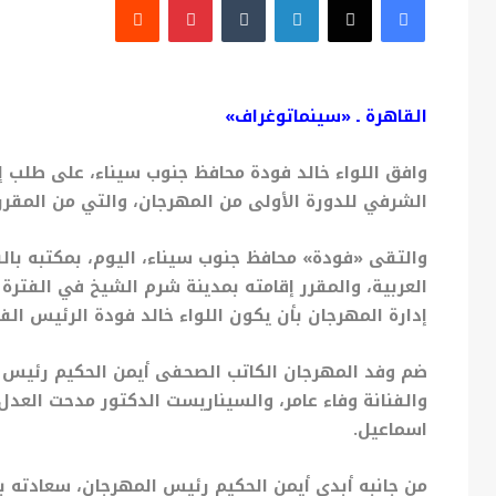
القاهرة ـ «سينماتوغراف»
وافق اللواء خالد فودة محافظ جنوب سيناء، على طلب إد
الشرفي للدورة الأولى من المهرجان، والتي من المقرر أن تقام فعالياته 
والتقى «فودة» محافظ جنوب سيناء، اليوم، بمكتبه بالق
العربية، والمقرر إقامته بمدينة شرم الشيخ في الفترة
إدارة المهرجان بأن يكون اللواء خالد فودة الرئيس الف
ضم وفد المهرجان الكاتب الصحفى أيمن الحكيم رئيس ا
والفنانة وفاء عامر، والسيناريست الدكتور مدحت العدل
اسماعيل.
من جانبه أبدى أيمن الحكيم رئيس المهرجان، سعادته بق