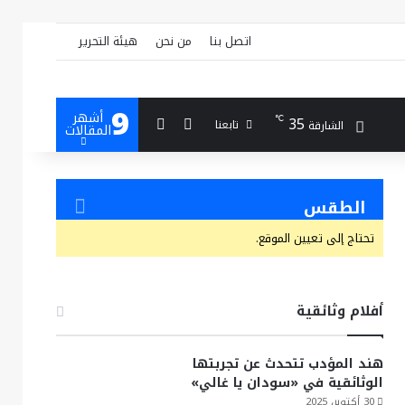
اتصل بنا
من نحن
هيئة التحرير
9
أشهر
بحث عن
إضافة عمود جانبي
35
℃
تابعنا
الشارقة
المقالات
الطقس
تحتاج إلى تعيين الموقع.
أفلام وثائقية
هند المؤدب تتحدث عن تجربتها
الوثائقية في «سودان يا غالي»
30 أكتوبر، 2025