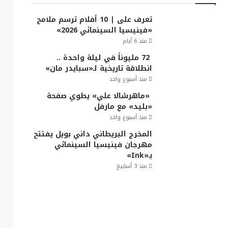
تعرف على | 10 أفلام ترسم ملامح
«فينيسيا السينمائي 2026»
منذ 6 أيام
72 مليوناً في ليلة واحدة ..
انطلاقة تاريخية لـ«سبايدر مان»
منذ أسبوع واحد
«ماهرشالا علي» يطوي صفحة
«بليد» مع مارفل
منذ أسبوع واحد
المخرج البريطاني داني بويل يفتتح
مهرجان فينيسيا السينمائي
بـ«Ink»
منذ 3 أسابيع