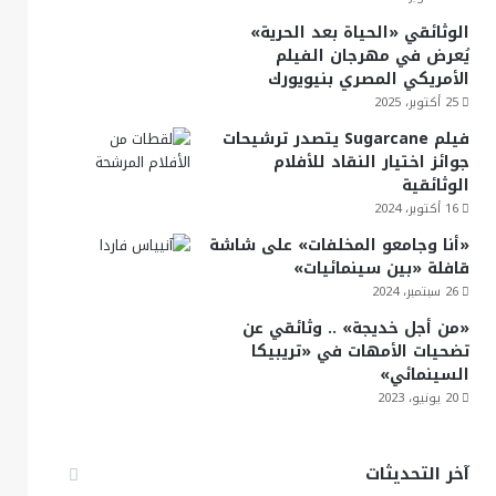
الوثائقي «الحياة بعد الحرية»
يُعرض في مهرجان الفيلم
الأمريكي المصري بنيويورك
25 أكتوبر، 2025
فيلم Sugarcane يتصدر ترشيحات
جوائز اختيار النقاد للأفلام
الوثائقية
16 أكتوبر، 2024
«أنا وجامعو المخلفات» على شاشة
قافلة «بين سينمائيات»
26 سبتمبر، 2024
«من أجل خديجة» .. وثائقي عن
تضحيات الأمهات في «تريبيكا
السينمائي»
20 يونيو، 2023
آخر التحديثات