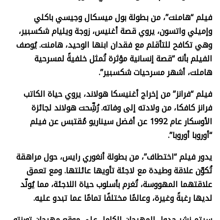
فيلم “هامنت”، من بطولة بول ميسكال وجيسي باكلي
وإميلي واتسون، يروي قصة أغنيس، زوجة ويليام شكسبير،
وهي تكافح للتأقلم مع فقدان ابنها الوحيد، هامنت. يُوصف
الفيلم بأنه “قصة إنسانية مؤثرة تُمثل خلفيةً لمسرحية
هاملت، أشهر مسرحيات شكسبير”.
فيلم “فرانز” من إخراج أغنيسكا هولاند، يروي حياة الكاتب
فرانز كافكا، من ولادته إلى وفاته. رُشِّحت هولاند لجائزة
الأوسكار عام 1992 عن أفضل سيناريو مُقتبس عن فيلم
“أوروبا أوروبا”.
يدور فيلم “اختطاف”، من بطولة أنغوري رايس، حول مراهقة
تُكوّن علاقة وطيدة مع لاجئة تأويها عائلتها. ومع تعمق
علاقتهما المهووسة، تُغرم بأسلوب حياة اللاجئة، مما يُولّد
لديها رغبةً وغيرة، وعالمًا مختلفًا تمامًا عما تبدو عليه.
سيتم نشر جدول المهرجان الكامل على موقع مهرجان تورنتو