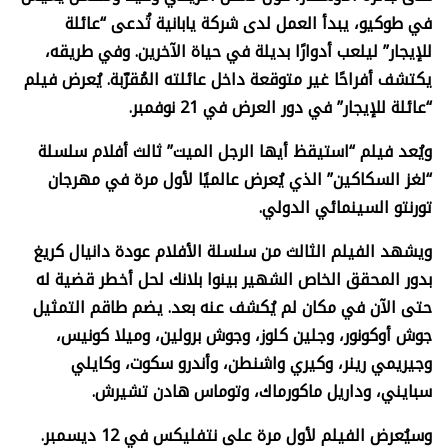
في طوكيو، يبدأ العمل لدى شركة يابانية تُدعى “عائلة
للإيجار” ليلعب أدوارًا بديلة في حياة الآخرين. وفي طريقه،
يكتشف أفراحًا غير متوقعة داخل عائلته المُقرّبة. يُعرض فيلم
“عائلة للإيجار” في دور العرض في 21 نوفمبر.
ويُعد فيلم “استيقظ أيها الرجل الميت” ثالث أفلام سلسلة
“لغز السكاكين” الذي يُعرض عالميًا لأول مرة في مهرجان
تورنتو السينمائي الدولي.
ويشهد الفيلم الثالث من سلسلة الأفلام عودة دانيال كريغ
بدور المحقق الخاص الشهير بينوا بلانك لحل أخطر قضية له
حتى الآن في مكان لم يُكشف عنه بعد. يضم طاقم التمثيل
جوش أوكونور، وجلين كلوز، وجوش برولين، وميلا كونيس،
وجيريمي رينر، وكيري واشنطن، وأندرو سكوت، وكايلي
سبايني، وداريل ماكورماك، وتوماس هادن تشيرش.
وسيُعرض الفيلم لأول مرة على نتفليكس في 12 ديسمبر.