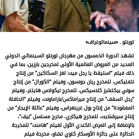
تورنتو ـ «سينماتوغراف»
تشهد الدورة الخمسون من مهرجان تورنتو السينمائي الدولي
العديد من العروض العالمية الأولى لمخرجين بارزين، بما في
ذلك فيلم “استيقظ يا رجل ميت: لغز السكاكين” من إنتاج
نتفليكس، للمخرج ريان جونسون، وفيلم “الكورال” من إنتاج
سوني بيكتشرز كلاسيكس، للمخرج نيكولاس هايتنر، وفيلم
“رجل السقف” من إنتاج ميراماكس/باراماونت، وفيلم “الحافلة
المفقودة” من إنتاج بول غرينغراس، وفيلم “عائلة الإيجار” من
إنتاج سيرشلايت، للمخرج هيكاري، مخرج مسلسل “بيف”،
بالإضافة إلى العرض الكندي الأول لفيلم “هامنت” للمخرجة
الحائزة على جائزة الأوسكار كلوي تشاو، مخرجة فيلم