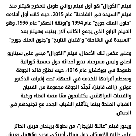
فيلم “الكورال” هو أول فيلم روائي طويل للمخرج هيتنر منذ
فيلم “السيدة في الشاحنة” عام 2015، حيث كانت أول أفلامه
“جنون الملك جورج” عام 1994 و”بوتقة الصهر” عام 1996. وهو
الفيلم الرابع الذي يجمع الكاتب آلان بينيت وهيتنر بعد
“السيدة في الشاحنة” و”فتيان التاريخ” و”جنون الملك جورج”.
وعلى عكس تلك الأعمال، فيلم “الكورال” مبني على سيناريو
أصلي وليس مسرحية. تدور أحداثه حول جمعية كورالية
طموحة في يوركشاير عام 1916، حيث تطوّع قائد الجوقة
ومعظم أفرادها للخدمة في الجبهة. تحت إشراف الدكتور
غوثري (رالف فاينز)، تُجنّد الجوقة مجموعة من الفتيان
والفتيات المراهقين. يكتشفون معًا متعة الغناء ورغبة
الشباب الملحة بينما يتأقلم الشباب الجدد مع تجنيدهم في
الجيش.
ويدور فيلم “عائلة للإيجار”، من بطولة بريندان فريزر، الحائز
على جائزة الأوسكار، حول ممثل أمريكي وحيد ومُهمَل يعيش