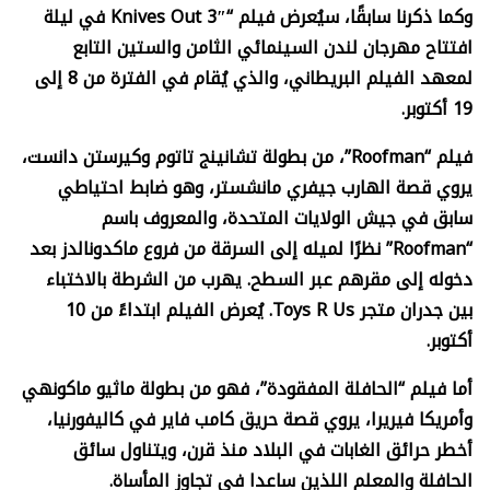
وكما ذكرنا سابقًا، سيُعرض فيلم “
Knives Out 3″
في ليلة
افتتاح مهرجان لندن السينمائي الثامن والستين التابع
لمعهد الفيلم البريطاني، والذي يُقام في الفترة من 8 إلى
19 أكتوبر.
فيلم “
Roofman”
، من بطولة تشانينج تاتوم وكيرستن دانست،
يروي قصة الهارب جيفري مانشستر، وهو ضابط احتياطي
سابق في جيش الولايات المتحدة، والمعروف باسم
“
Roofman”
نظرًا لميله إلى السرقة من فروع ماكدونالدز بعد
دخوله إلى مقرهم عبر السطح. يهرب من الشرطة بالاختباء
بين جدران متجر
Toys R Us.
يُعرض الفيلم ابتداءً من 10
أكتوبر.
أما فيلم “الحافلة المفقودة”، فهو من بطولة ماثيو ماكونهي
وأمريكا فيريرا، يروي قصة حريق كامب فاير في كاليفورنيا،
أخطر حرائق الغابات في البلاد منذ قرن، ويتناول سائق
الحافلة والمعلم اللذين ساعدا في تجاوز المأساة.