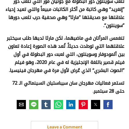
تلعب سوينتون دور البطولة مع جوليان مور التي تلعب دور
”إنغريد“ وهي كاتبة من أكثر الكاتبات مبيعاً والتي تعيد إحياء
علاقتها مع صديقتها ”مارثا“ وهي صحفية حرب تلعب دورها
”سوينتون“.
تنغمس المرأتان في ماضيهما، لكن مارثا لديها طلب سيختبر
علاقتهما التي توطدت حديثاً. تُعد هذه الصورة إعادة تعاون
بين ألمودوفار وسوينتون، التي لعبت دور البطولة في أول
فيلم قصير باللغة الإنجليزية له في عام 2020، وهو فيلم
”الصوت البشري“ الذي عُرض لأول مرة في مهرجان فينيسيا.
تستمر فعاليات مهرجان سان سيباستيان السينمائي الـ 72
حتى 28 سبتمبر.
Leave a Comment