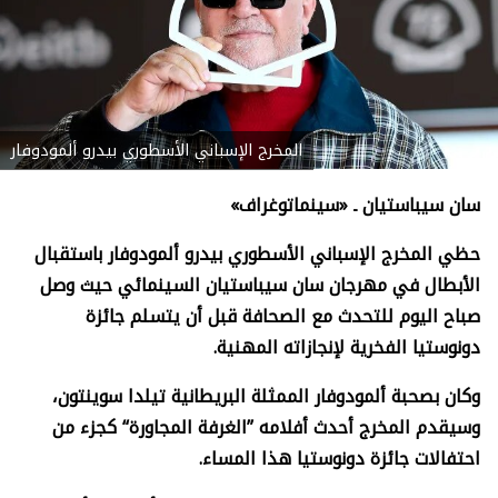
المخرج الإسباني الأسطوري بيدرو ألمودوفار
سان سيباستيان ـ «سينماتوغراف»
حظي المخرج الإسباني الأسطوري بيدرو ألمودوفار باستقبال
الأبطال في مهرجان سان سيباستيان السينمائي حيث وصل
صباح اليوم للتحدث مع الصحافة قبل أن يتسلم جائزة
دونوستيا الفخرية لإنجازاته المهنية.
وكان بصحبة ألمودوفار الممثلة البريطانية تيلدا سوينتون،
وسيقدم المخرج أحدث أفلامه ”الغرفة المجاورة“ كجزء من
احتفالات جائزة دونوستيا هذا المساء.