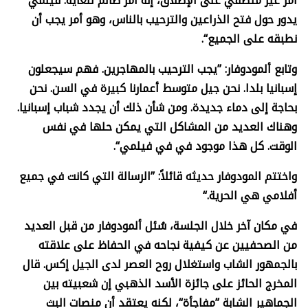
أمر غير منطقي على الإطلاق، إنه أمر ظالم للغاية. فيلمي
يدور حول فتح الذراعين والترحيب بالناس، وهو أمر يجب أن
نطبقه على الجميع“.
وتابع ألمودوفار: ”يجب الترحيب بالمهاجرين. فهم سيجعلون
إسبانيا بلدا. نحن جيل متوسط أعمارنا كبيرة في السن. نحن
بحاجة إلى دماء جديدة. ومن شأن ذلك أن يجدد شباب إسبانيا.
وهناك العديد من المشاكل التي يمكن حلها في نفس
الوقت. كل هذا موجود في في فيلمي“.
واختتم المودوفار حديثه قائلاً: ”الرسالة التي كانت في جميع
أفلامي هي الحرية.“
في مكان آخر خلال الجلسة، سُئل ألمودوفار من قبل العديد
من الصحفيين عن كيفية نجاحه في الحفاظ على علاقته
بالجمهور الشاب واستغلال روح العصر لدى الجيل إكس. قال
المخرج الحائز على جائزة الأسد الذهبي إن شعبيته بين
الجماهير الشابة ”مفاجأة“، لكنه يعتقد أن منصات البث