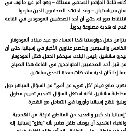
كانت قاعة المؤتمر الصحفي ممتلئة – وهو أمر غير مألوف في
سان سيباستيان – وقد احتشد الصحفيون الذين سارعوا
لالتقاط صور له. حتى أن أحد الصحفيين الموجودين في القاعة
قدم له هدية مصنوعة يدوياً.
يتزامن حفل دونوستيا هذا المساء مع عيد ميلاد ألمودوفار
الخامس والسبعين ويتصدر عناوين الأخبار في إسبانيا. حتى أن
بيدرو سانشيز، رئيس البلاد، سيحضر الحفل. سُئل ألمودوفار
من قبل أحد الصحفيين المتواجدين في القاعة هذا الصباح
عما إذا كان لديه ملاحظات معدة لتحدي سانشيز.
تهرب صانع فيلم ”كل شيء عن أمي“ من السؤال المباشر حول
مخاطبة سانشيز، لكنه استغل السؤال لتقديم تقييم مطول
وبليغ لنهج إسبانيا وأوروبا في التعامل مع الهجرة.
”إسبانيا بلد كبير والعديد من المناطق فارغة. من الهمجية
والغباء الشديد أن يوصف طفل صغير بأنه ”يغزو“ إسبانيا. إنه