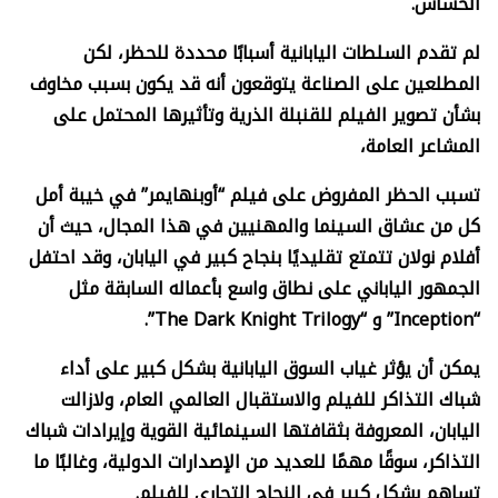
الحساس.
لم تقدم السلطات اليابانية أسبابًا محددة للحظر، لكن
المطلعين على الصناعة يتوقعون أنه قد يكون بسبب مخاوف
بشأن تصوير الفيلم للقنبلة الذرية وتأثيرها المحتمل على
المشاعر العامة،
تسبب الحظر المفروض على فيلم “أوبنهايمر” في خيبة أمل
كل من عشاق السينما والمهنيين في هذا المجال، حيث أن
أفلام نولان تتمتع تقليديًا بنجاح كبير في اليابان، وقد احتفل
الجمهور الياباني على نطاق واسع بأعماله السابقة مثل
“
Inception”
و “
The Dark Knight Trilogy”.
يمكن أن يؤثر غياب السوق اليابانية بشكل كبير على أداء
شباك التذاكر للفيلم والاستقبال العالمي العام، ولازالت
اليابان، المعروفة بثقافتها السينمائية القوية وإيرادات شباك
التذاكر، سوقًا مهمًا للعديد من الإصدارات الدولية، وغالبًا ما
تساهم بشكل كبير في النجاح التجاري للفيلم.