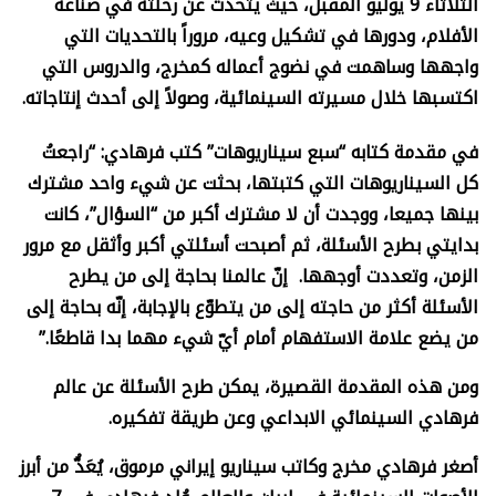
الثلاثاء 9 يوليو المقبل، حيث يتحدث عن رحلته في صناعة
الأفلام، ودورها في تشكيل وعيه، مروراً بالتحديات التي
واجهها وساهمت في نضوج أعماله كمخرج، والدروس التي
اكتسبها خلال مسيرته السينمائية، وصولاً إلى أحدث إنتاجاته.
في مقدمة كتابه “سبع سيناريوهات” كتب فرهادي: “راجعتُ
كل السيناريوهات التي كتبتها، بحثت عن شيء واحد مشترك
بينها جميعا، ووجدت أن لا مشترك أكبر من “السؤال”، كانت
بدايتي بطرح الأسئلة، ثم أصبحت أسئلتي أكبر وأثقل مع مرور
الزمن، وتعددت أوجهها. إنّ عالمنا بحاجة إلى من يطرح
الأسئلة أكثر من حاجته إلى من يتطوّع بالإجابة، إنّه بحاجة إلى
من يضع علامة الاستفهام أمام أيّ شيء مهما بدا قاطعًا.”
ومن هذه المقدمة القصيرة، يمكن طرح الأسئلة عن عالم
فرهادي السينمائي الابداعي وعن طريقة تفكيره.
أصغر فرهادي مخرج وكاتب سيناريو إيراني مرموق، يُعَدُّ من أبرز