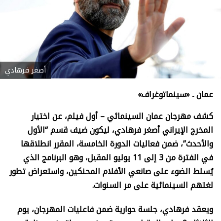
أصغر فرهادي
عمان ـ «سينماتوغراف»
كشف مهرجان عمان السينمائي – أول فيلم، عن اختيار
المخرج الإيراني أصغر فرهادي، ليكون ضيف قسم “الأول
والأحدث”، ضمن فعاليات الدورة الخامسة، المقرر انطلاقها
في الفترة من 3 إلى 11 يوليو المقبل، وهو البرنامج الذي
يُسلط الضوء على صانعي الأفلام المحنكين، واستعراض تطور
لغتهم السينمائية على مر السنوات.
ويعقد فرهادي، جلسة حوارية ضمن فاعليات المهرجان، يوم