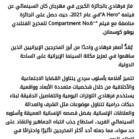
فاز فرهادي بالجائزة الكبرى في مهرجان كان السينمائي عن
فيلمه “
A Hero”
في عام 2021، حيث حصل على الجائزة
مناصفة مع فيلم “
Compartment No.6″
للمخرج الفنلندي
يوهو كوسمانن.
يُعَدُّ أصغر فرهادي واحدًا من أبرز المخرجين الإيرانيين الذين
ساهموا في تعزيز مكانة السينما الإيرانية على الساحة
الدولية.
تتميز أفلامه بأسلوب سردي يتناول القضايا الاجتماعية
والأخلاقية من خلال شخصيات متعددة الأبعاد وواقعية.
يستخدم فرهادي التوترات اليومية والتفاصيل الدقيقة لبناء
حبكات درامية تتناول موضوعات مثل الشرف والعدالة
والعلاقات الإنسانية. بفضل قصصه الإنسانية العميقة وأسلوبه
السينمائي الفريد، استطاع جذب انتباه الجماهير والنقاد على
حد سواء، مما جعله أحد أكثر المخرجين تأثيرًا واحترامًا في