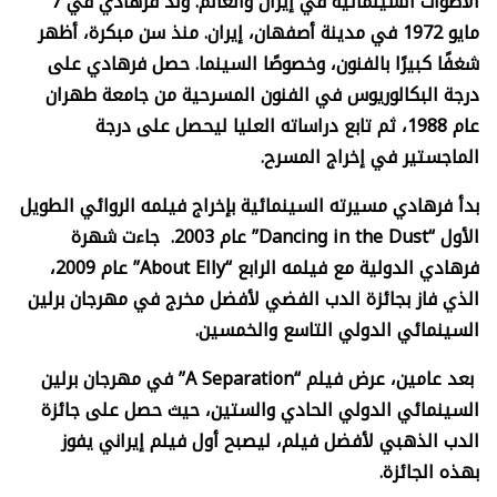
الأصوات السينمائية في إيران والعالم. وُلد فرهادي في 7
مايو 1972 في مدينة أصفهان، إيران. منذ سن مبكرة، أظهر
شغفًا كبيرًا بالفنون، وخصوصًا السينما. حصل فرهادي على
درجة البكالوريوس في الفنون المسرحية من جامعة طهران
عام 1988، ثم تابع دراساته العليا ليحصل على درجة
الماجستير في إخراج المسرح.
بدأ فرهادي مسيرته السينمائية بإخراج فيلمه الروائي الطويل
الأول “
Dancing in the Dust”
عام 2003. جاءت شهرة
فرهادي الدولية مع فيلمه الرابع “
About Elly”
عام 2009،
الذي فاز بجائزة الدب الفضي لأفضل مخرج في مهرجان برلين
السينمائي الدولي التاسع والخمسين.
بعد عامين، عرض فيلم “
A Separation”
في مهرجان برلين
السينمائي الدولي الحادي والستين، حيث حصل على جائزة
الدب الذهبي لأفضل فيلم، ليصبح أول فيلم إيراني يفوز
بهذه الجائزة.