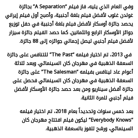
وفي العام الذي يليه، فاز فيلم “
A Separation”
بجائزة
غولدن غلوب لأفضل فيلم بلغة أجنبية، وأصبح أول فيلم إيراني
يحصد جائزة أوسكار لأفضل فيلم بلغة أجنبية في حفل توزيع
جوائز الأوسكار الرابع والثمانين. كما حصد الفيلم جائزة سيزار
لأفضل فيلم أجنبي ليصل إجمالي جوائزه إلى 88 جائزة.
في 2013، تم اختيار فيلمه “
The Past”
للتنافس على جائزة
السعفة الذهبية في مهرجان كان السينمائي. وبعد ثلاثة
أعوام عاد لينافس بفيلمه “
The Salesman”
على جائزة
السعفة الذهبية في مهرجان كان السينمائي فحصل على
جائزة أفضل سيناريو ومن بعد حصد جائزة الأوسكار لأفضل
فيلم أجنبي للمرة الثانية.
بعد خمس سنوات وتحديداً بعام 2018، تم اختيار فيلمه
“
Everybody Knows”
ليكون فيلم افتتاح مهرجان كان
السينمائي، ورشح للفوز بالسعفة الذهبية.