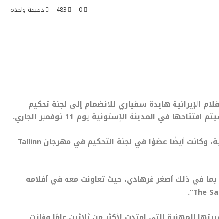
0
483
دقيقة واحدة
فلام الإيرانية هايدة سفياري للانضمام إلى لجنة تحكيم
ا في المدينة الإستونية يوم 11 نوفمبر الجاري.
، وكانت أيضًا عضوًا في لجنة التحكيم في مهرجان
Tallinn
 بما في ذلك أصغر فرهادي، حيث تعاونت معه في أفلامه
The Sal
 وثائقيًا خلال مسيرتها المهنية التي امتدت لأكثر من ثلاثين عامًا وفازت