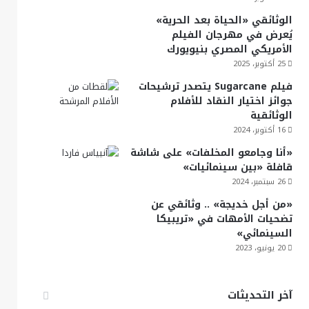
الوثائقي «الحياة بعد الحرية»
يُعرض في مهرجان الفيلم
الأمريكي المصري بنيويورك
25 أكتوبر، 2025
فيلم Sugarcane يتصدر ترشيحات
جوائز اختيار النقاد للأفلام
الوثائقية
16 أكتوبر، 2024
«أنا وجامعو المخلفات» على شاشة
قافلة «بين سينمائيات»
26 سبتمبر، 2024
«من أجل خديجة» .. وثائقي عن
تضحيات الأمهات في «تريبيكا
السينمائي»
20 يونيو، 2023
آخر التحديثات