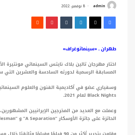
admin
8 نوفمبر، 2022
فيسبوك
X
لينكدإن
بينتيريست
طهران ـ «سينماتوغراف»
اختار مهرجان تالين بلاك نايتس السينمائي مونتيرة الأ
المسابقة الرسمية لدورته السادسة والعشرين التي سيتم افتتاحه
وسفياري عضو في أكاديمية الفنون والعلوم السينمائية
Black Nights
لعام 2021.
وعملت مع العديد من المخرجين الإيرانيين المشهورين،
الحائزة على جائزة الأوسكار “
A Separation”
و “
esman”.
وقامت بتحرير أكثر من 90 فيلمًا وفيلمًا