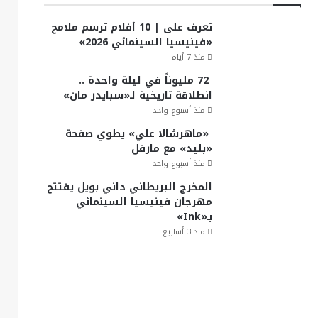
تعرف على | 10 أفلام ترسم ملامح
«فينيسيا السينمائي 2026»
منذ 7 أيام
72 مليوناً في ليلة واحدة ..
انطلاقة تاريخية لـ«سبايدر مان»
منذ أسبوع واحد
«ماهرشالا علي» يطوي صفحة
«بليد» مع مارفل
منذ أسبوع واحد
المخرج البريطاني داني بويل يفتتح
مهرجان فينيسيا السينمائي
بـ«Ink»
منذ 3 أسابيع