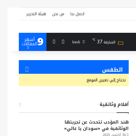
اتصل بنا
من نحن
هيئة التحرير
9
أشهر
بحث عن
إضافة عمود جانبي
37
℃
تابعنا
الشارقة
المقالات
الطقس
تحتاج إلى تعيين الموقع.
أفلام وثائقية
هند المؤدب تتحدث عن تجربتها
الوثائقية في «سودان يا غالي»
30 أكتوبر، 2025