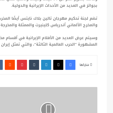
بجوائز في العديد من الأحداث الإيرانية والدولية.
تضم لجنة تحكيم مهرجان تالين بلاك نايتس أيضًا المخرجة
والمخرج الألماني أندرياس كلينيرت والممثلة والمخرجة ال
وسيتم عرض العديد من الأفلام الإيرانية
في أقسام مخت
المشهورة
“
الحرب
العالمية
الثالثة
“
،
والتي
تمثل
إيران
فيسبوك
X
لينكدإن
بينتيريست
شاركها