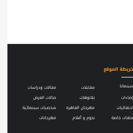
ريطة الموقع
الزوجة
ينمانا
مقابلات
مقالات ودراسات
..
الثانية..
ضاءات
بلاتوهات
صالات العرض
قطعة
كيات
حزينة
حتفاليات
مهرجان القاهرة
شخصيات سينمائية
ا
من
حياة
لفات خاصة
نجوم و أفلام
مهرجانات
الفلاحين
7 نوفمبر، 2014
المصريين