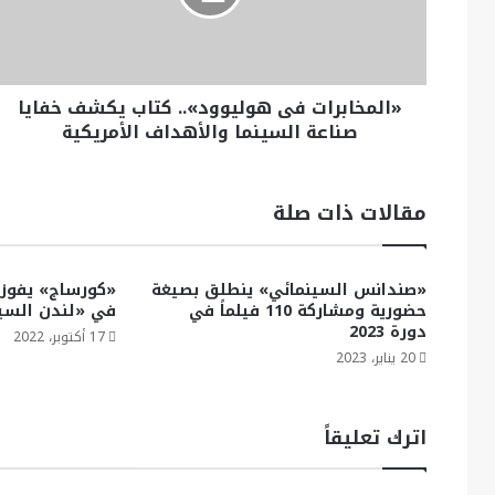
«المخابرات فى هوليوود».. كتاب يكشف خفايا
صناعة السينما والأهداف الأمريكية
مقالات ذات صلة
«صندانس السينمائي» ينطلق بصيغة
«كورساج» يفوز 
حضورية ومشاركة 110 فيلماً في
في «لندن السينما
دورة 2023
17 أكتوبر، 2022
20 يناير، 2023
اترك تعليقاً