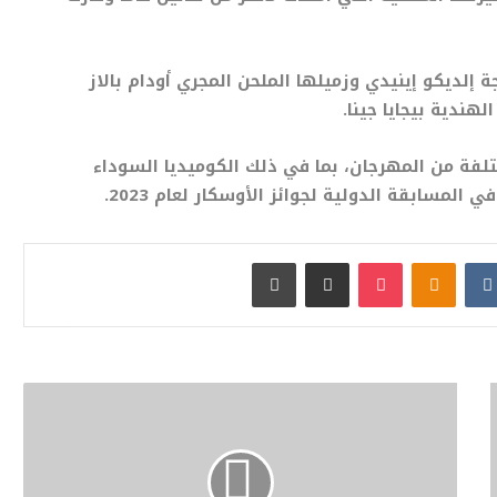
 إلديكو إينيدي وزميلها الملحن المجري أودام بالاز
هندية بيجايا جينا.
لفة من المهرجان، بما في ذلك الكوميديا
السوداء
في
المسابقة
الدولية
لجوائز
الأوسكار
لعام
2023.
بوكيت
Odnoklassniki
مشاركة عبر البريد
طباعة