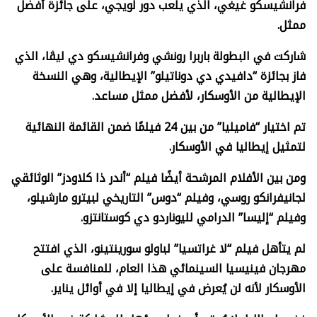
فرانشيسكو غيغي، الذي يلعب دور لويجي، على جائزة أفضل
ممثل.
شاركت في البطولة باربرا رونشي وفرانشيسكو دي ليڤا، الذي
فاز بجائزة “دافيدي دي دوناتيلو” الإيطالية، وهي النسخة
الإيطالية من الأوسكار، لأفضل ممثل مساعد.
تم اختيار “فاميليا” من بين 24 فيلمًا ضمن القائمة النهائية
لتمثيل إيطاليا في الأوسكار.
ومن بين الأفلام المرشحة أيضًا فيلم “أندر ذا كلاودز” الوثائقي
لجانيفرانكو روسي، وفيلم “دوس” التاريخي لبيترو مارشيلو،
وفيلم “إليسا” الدرامي لليوناردو دي كوستانتزو.
لم يتأهل فيلم “لا غراتسيا” لباولو سورينتينو، الذي افتتح
مهرجان فينيسيا السينمائي هذا العام، للمنافسة على
الأوسكار لأنه لن يُعرض في إيطاليا إلا في أوائل يناير.