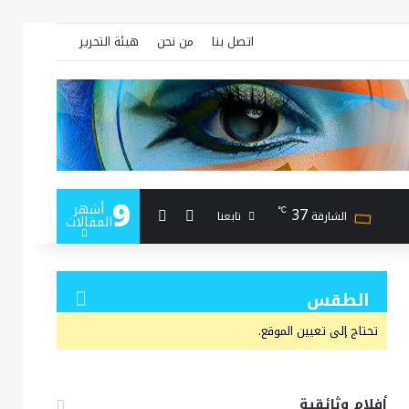
اتصل بنا
من نحن
هيئة التحرير
9
أشهر
بحث عن
إضافة عمود جانبي
37
℃
تابعنا
الشارقة
المقالات
الطقس
تحتاج إلى تعيين الموقع.
أفلام وثائقية