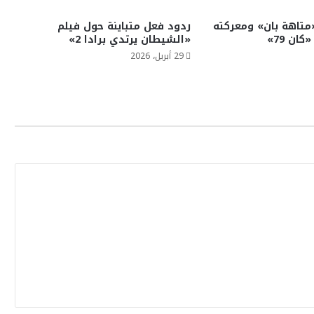
«متاهة بان» ومعركته
ردود فعل متباينة حول فيلم
ان 79»
«الشيطان يرتدي برادا 2»
29 أبريل، 2026