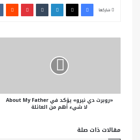
فيسبوك
X
لينكدإن
بينتيريست
شاركها
«روبرت دي نيرو» يؤكد في About My Father
لا شيء أهم من العائلة
مقالات ذات صلة