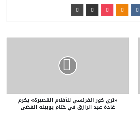
بوكيت
Odnoklassniki
مشاركة عبر البريد
طباعة
«تري كور الفرنسي للأفلام القصيرة» يكرم
غادة عبد الرازق في ختام يوبيله الفضى