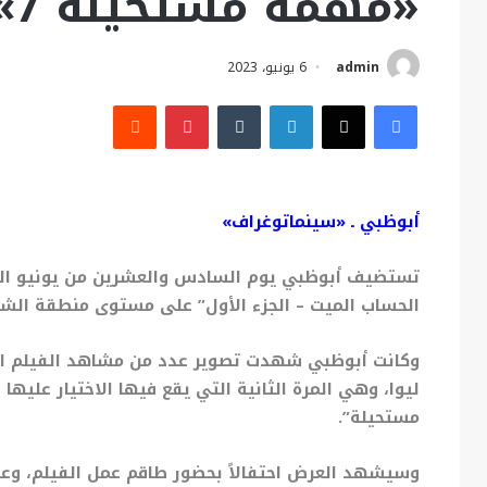
«مهمة مستحيلة 7»
admin
6 يونيو، 2023
فيسبوك
X
لينكدإن
بينتيريست
أبوظبي ـ «سينماتوغراف»
تستضيف أبوظبي يوم السادس والعشرين من يونيو الجا
الحساب الميت – الجزء الأول” على مستوى منطقة الش
وكانت أبوظبي شهدت تصوير عدد من مشاهد الفيلم الر
ليوا، وهي المرة الثانية التي يقع فيها الاختيار علي
مستحيلة”.
وسيشهد العرض احتفالاً بحضور طاقم عمل الفيلم، وعلى