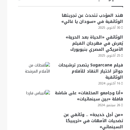
هند المؤدب تتحدث عن تجربتها
الوثائقية في «سودان يا غالي»
30 أكتوبر، 2025
الوثائقي «الحياة بعد الحرية»
يُعرض في مهرجان الفيلم
الأمريكي المصري بنيويورك
25 أكتوبر، 2025
فيلم Sugarcane يتصدر ترشيحات
جوائز اختيار النقاد للأفلام
الوثائقية
16 أكتوبر، 2024
«أنا وجامعو المخلفات» على شاشة
قافلة «بين سينمائيات»
26 سبتمبر، 2024
«من أجل خديجة» .. وثائقي عن
تضحيات الأمهات في «تريبيكا
السينمائي»