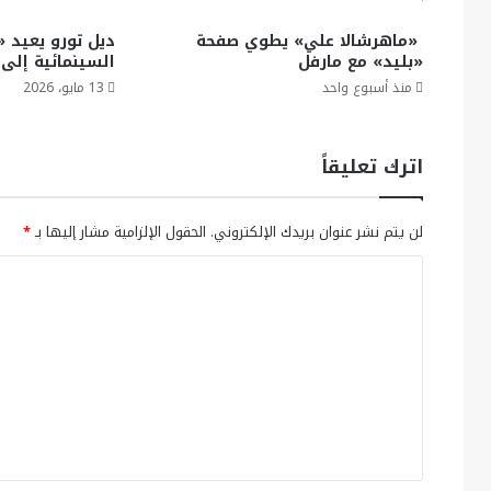
«ماهرشالا علي» يطوي صفحة
ديل تورو يعيد 
«بليد» مع مارفل
السينمائية إلى «ك
منذ أسبوع واحد
13 مايو، 2026
اترك تعليقاً
لن يتم نشر عنوان بريدك الإلكتروني.
الحقول الإلزامية مشار إليها بـ
*
ا
ل
ت
ع
ل
ي
ق