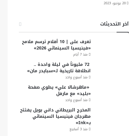
20 يونيو، 2023
آخر التحديثات
تعرف على | 10 أفلام ترسم ملامح
«فينيسيا السينمائي 2026»
منذ 7 أيام
72 مليوناً في ليلة واحدة ..
انطلاقة تاريخية لـ«سبايدر مان»
منذ أسبوع واحد
«ماهرشالا علي» يطوي صفحة
«بليد» مع مارفل
منذ أسبوع واحد
المخرج البريطاني داني بويل يفتتح
مهرجان فينيسيا السينمائي
بـ«Ink»
منذ 3 أسابيع