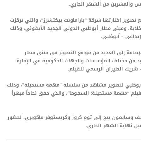
س والعشرين من الشهر الجاري.
تصوير اختارتها شركة “باراماونت بيكتشرز”، والتي تركزت
خلابة، ومبنى مطار أبوظبي الدولي الجديد الأيقوني، وذلك
إبداعي – أبوظبي.
لإضافة إلى العديد من مواقع التصوير في مبنى مطار
هود من مختلف المؤسسات والجهات الحكومية في الإمارة
 شريك الطيران الرسمي للفيلم.
لى أبوظبي لتصوير مشاهد من سلسلة “مهمة مستحيلة”، وذلك
فيلم “مهمة مستحيلة: السقوط”، والذي حقق نجاحاً مبهراً
يف وسايمون بيج إلى توم كروز وكريستوفر ماكويري، لحضور
ل نهاية الشهر الجاري.