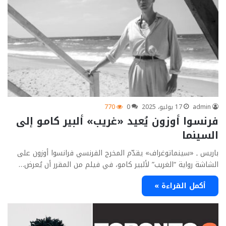
admin
17 يوليو، 2025
0
770
فرنسوا أوزون يُعيد «غريب» ألبير كامو إلى
السينما
باريس ـ «سينماتوغراف» يقدّم المخرج الفرنسي فرانسوا أوزون على
الشاشة رواية “الغريب” لألبير كامو، في فيلم من المقرر أن يُعرض…
أكمل القراءة »