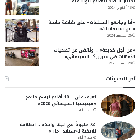
اختيار النقاد للأفلام الوثائقية
16 أكتوبر، 2024
«أنا وجامعو المخلفات» على شاشة قافلة
«بين سينمائيات»
26 سبتمبر، 2024
«من أجل خديجة» .. وثائقي عن تضحيات
الأمهات في «تريبيكا السينمائي»
20 يونيو، 2023
آخر التحديثات
تعرف على | 10 أفلام ترسم ملامح
«فينيسيا السينمائي 2026»
منذ 6 أيام
72 مليوناً في ليلة واحدة .. انطلاقة
تاريخية لـ«سبايدر مان»
منذ 7 أيام