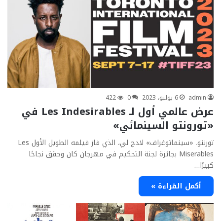
admin
6 يوليو، 2023
0
422
عرض عالمي أول لـ Les Indesirables في
«تورونتو السينمائي»
تورنتوـ «سينماتوغراف» لادج لي، الذي فاز فيلمه الطويل الأول Les
Miserables بجائزة لجنة التحكيم في مهرجان كان وحقق نجاحًا
كبيرًا…
أكمل القراءة »