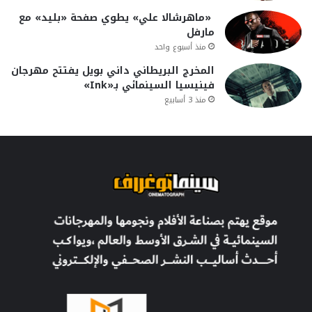
«ماهرشالا علي» يطوي صفحة «بليد» مع
مارفل
منذ أسبوع واحد
المخرج البريطاني داني بويل يفتتح مهرجان
فينيسيا السينمائي بـ«Ink»
منذ 3 أسابيع