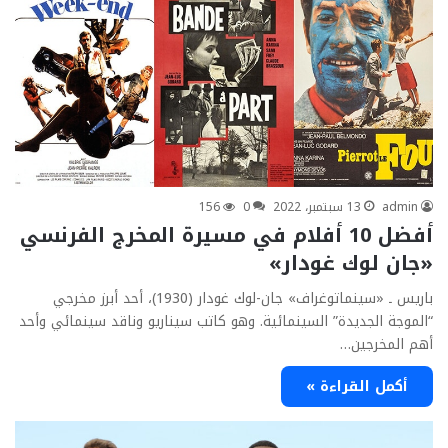
admin
13 سبتمبر، 2022
0
156
أفضل 10 أفلام في مسيرة المخرج الفرنسي
«جان لوك غودار»
باريس ـ «سينماتوغراف» جان-لوك غودار (1930)، أحد أبرز مخرجي
“الموجة الجديدة” السينمائية. وهو كاتب سيناريو وناقد سينمائي وأحد
أهم المخرجين…
أكمل القراءة »