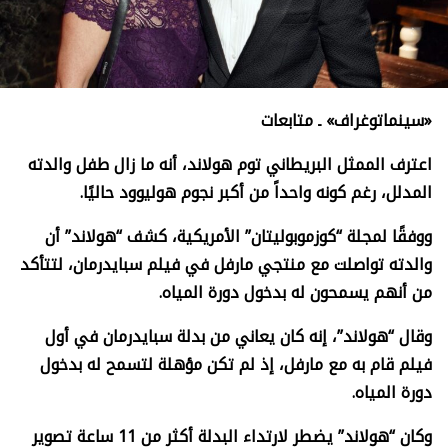
«سينماتوغراف» ـ متابعات
اعترف الممثل البريطاني توم هولاند، أنه ما زال طفل والدته
المدلل، رغم كونه واحداً من أكبر نجوم هوليوود حاليًا
.
ووفقًا لمجلة “كوزموبوليتان” الأمريكية، كشف “هولاند” أن
والدته تواصلت مع منتجي مارفل في فيلم سبايدرمان، لتتأكد
من أنهم يسمحون له بدخول دورة المياه
.
وقال “هولاند”، إنه كان يعاني من بدلة سبايدرمان في أول
فيلم قام به مع مارفل، إذ لم تكن مؤهلة لتسمح له بدخول
دورة المياه
.
وكان “هولاند” يضطر لارتداء البدلة أكثر من 11 ساعة تصوير