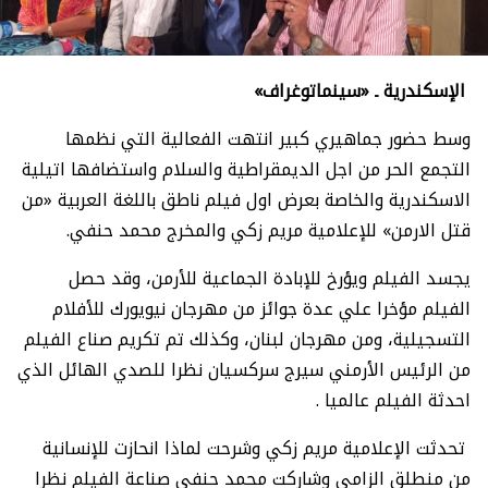
الإسكندرية
ـ «سينماتوغراف»
وسط حضور جماهيري كبير انتهت الفعالية التي نظمها
التجمع الحر من اجل الديمقراطية والسلام واستضافها اتيلية
الاسكندرية والخاصة بعرض اول فيلم ناطق باللغة العربية «من
قتل الارمن» للإعلامية مريم زكي والمخرج محمد حنفي.
يجسد الفيلم ويؤرخ للإبادة الجماعية للأرمن، وقد حصل
الفيلم مؤخرا علي عدة جوائز من مهرجان نيويورك للأفلام
التسجيلية، ومن مهرجان لبنان، وكذلك تم تكريم صناع الفيلم
من الرئيس الأرمني سيرج سركسيان نظرا للصدي الهائل الذي
احدثة الفيلم عالميا .
تحدثت الإعلامية مريم زكي وشرحت لماذا انحازت للإنسانية
من منطلق الزامي وشاركت محمد حنفي صناعة الفيلم نظرا