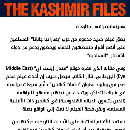
«سينماتوغراف» ـ متابعات
يصوّر فيلم جديد مدعوم من حزب “بهاراتيا جاناتا” المسلمين
على أنهم أشرار متعطشون للدماء ويحظون بدعم من دولة
باكستان “المعادية”.
وفي مقاله الذي نشره موقع “ميدل إيست آي” (
Middle East
Eye)
البريطاني، قال الكاتب فيصل حنيف إن أحدث فيلم ضخم
صدر في بوليود بعنوان “ملفات كشمير” حقّق مبيعات قياسية
في شباك التذاكر، ويتحدث عن تطهير ممنهج للبراهمة
(الذين يتبعون الديانة الهندوسية) في كشمير ذات الأغلبية
المسلمة، ولكن قصة الفيلم لا تمتّ إلى الواقع بصلة.
تستمد الأفلام القائمة على الأحداث التاريخية حبكتها من
قصص حقيقية، بيد أن فيلم “ملفات كشمير” فيه تلفيق