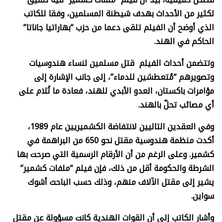
لكثير من الأحداث بهدف شيطنة المسلمين، وفقا للكاتب
الذي أوضح أن الفيلم تلقى دعما من حزب “بهاراتيا جاناتا”
الحاكم في الهند.
وتتضمن أحداث الفيلم قتل مسلمين لنساء هندوسيات
وتصويرهم “مُتعطشين للدماء”، إلى جانب الإشارة إلى
مؤامرات باكستان، العدو الأبدي للهند، فعادة ما تُلام على
أي مصائب تحلّ بالهند.
وفي العقدين التاليين لانتفاضة الكشميريين عام 1989،
أكدت منظمة هندوسية مقتل نحو 650 من البراهمة في
كشمير. وعلى الرغم من أن الأرقام الرسمية التي صرحت بها
الشرطة والحكومة أقل من ذلك، فإن فيلم “ملفات كشمير”
يشير إلى مقتل الآلاف منهم، وذلك حسب الباحث أشوك
سواين.
وأشار الكاتب إلى أن القوات الهندية كانت مسؤولة عن مقتل