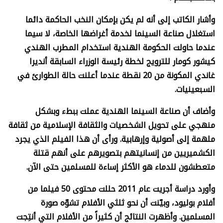
وأشار الكاتب إلى أنه لم يكن بإمكان النخب الحاكمة دائما
استغلال صناعة السينما لخدمة أغراضها الخاصة، لا سيما
عندما حاولت الحكومة الهندية استخدام المطرب الهندي
كيشور كومار للترويج لخطة رئيسة الوزراء السابقة أنديرا
غاندي المكونة من 20 نقطة عندما أعلنت حالة الطوارئ في
السبعينيات.
وأضاف أن صناعة السينما الهندية عملت ببطء وبشكل
منهجي على تحويل الشخصيات والثقافة الإسلامية من ثقافة
ملهمة إلى أصولية وإرهابية. ورأى أن هذا الفيلم الذي يجرد
الكشميريين من إنسانيتهم بتصويرهم على أنهم قتلة
متعطشون للدماء هو الأكثر إساءة للمسلمين حتى الآن.
وأورد دراسة أجريت عام 2011 حللت محتوى 50 فيلما من
أفلام بوليود، وبيّنت أن نحو ثلثي الأفلام تشوّه صورة
المسلمين. وأظهرت النتائج أن كثيراً من الأفلام التي أنتِجت