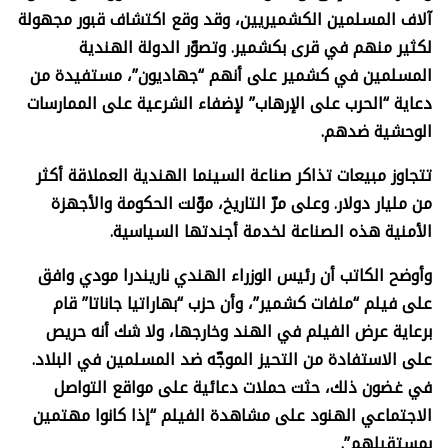
آلاف المسلمين الكشميريين، وقد وقع اكتشاف قبور مجهولة
لكثير منهم في قرى بكشمير. وتصوّر الدولة الهندية
المسلمين في كشمير على أنهم “جهاديون”، مستفيدة من
دعاية “الحرب على الإرهاب” لإضفاء الشرعية على الممارسات
الوحشية ضدهم.
تتجاوز مبيعات تذاكر صناعة السينما الهندية العملاقة أكثر
من مليار دولار. وعلى مرّ التاريخ، موّلت الحكومة والأجهزة
الأمنية هذه الصناعة لخدمة أجندتها السياسية.
وأوضح الكاتب أن رئيس الوزراء الهندي ناريندرا مودي وافق
على فيلم “ملفات كشمير”، وأن حزب “بهاراتيا جاناتا” قام
برعاية عرض الفيلم في الهند وخارجها، ولا شك أنه حريص
على الاستفادة من التحيز الموجّه ضد المسلمين في البلاد.
في غضون ذلك، حثت حملات دعائية على مواقع التواصل
الاجتماعي الهنود على مشاهدة الفيلم “إذا كانوا مهتمين
بمستقبلهم”.