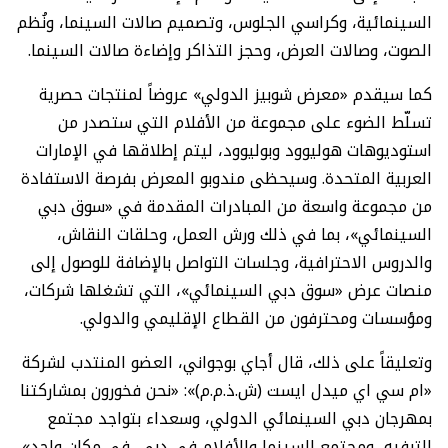
السينمائية، وكراسي الجلوس، وتصميم صالات السينما، ونُظم
الصوت، وصالات العرض، وحجز التذاكر وإضاءة صالات السينما.
كما سيقدم «معرض شوبيز الدولي» عروضاً لمنتجات حصرية
تسلّط الضوء على مجموعة من الأفلام التي ستصدر من
استوديوهات هوليوود وبوليوود، ليتم إطلاقها في الإمارات
العربية المتحدة. وسيحظى مندوبو المعرض بفرصة الاستفادة
من مجموعة واسعة من المبادرات المقدمة في «سوق دبي
السينمائي»، بما في ذلك ورش العمل، وحلقات النقاش،
والدروس الاحترافية، وجلسات التواصل بالإضافة للوصول إلى
منصات عرض «سوق دبي السينمائي»، التي تشغلها شركات،
ومؤسسات ومحترفون من القطاع الإقليمي والدولي.
وتعليقاً على ذلك، قال أجاي بوجواني، العضو المنتدب لشركة
«ام سي اي ميدل ايست (ش.ذ.م.م)»: «نحن فخورون بمشاركتنا
بمهرجان دبي السينمائي الدولي، وسعداء بتواجد مجتمع
الترفيه، ومجتمع السينما والأفلام في دبي، في مكان واحد».