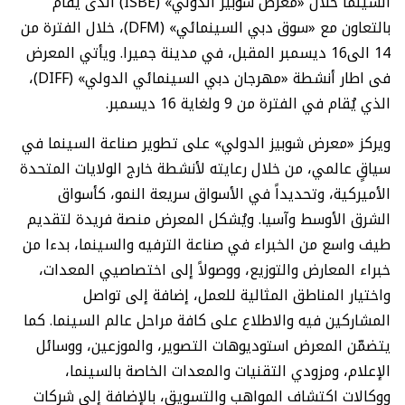
السينما خلال «معرض شوبيز الدولي» (ISBE) الذى يقام
بالتعاون مع «سوق دبي السينمائي» (DFM)، خلال الفترة من
14 الى16 ديسمبر المقبل، في مدينة جميرا. ويأتي المعرض
فى اطار أنشطة «مهرجان دبي السينمائي الدولي» (DIFF)،
الذي يُقام في الفترة من 9 ولغاية 16 ديسمبر.
ويركز «معرض شوبيز الدولي» على تطوير صناعة السينما في
سياقٍ عالمي، من خلال رعايته لأنشطة خارج الولايات المتحدة
الأميركية، وتحديداً في الأسواق سريعة النمو، كأسواق
الشرق الأوسط وآسيا. ويُشكل المعرض منصة فريدة لتقديم
طيف واسع من الخبراء في صناعة الترفيه والسينما، بدءا من
خبراء المعارض والتوزيع، ووصولاً إلى اختصاصيي المعدات،
واختيار المناطق المثالية للعمل، إضافة إلى تواصل
المشاركين فيه والاطلاع على كافة مراحل عالم السينما. كما
يتضمّن المعرض استوديوهات التصوير، والموزعين، ووسائل
الإعلام، ومزودي التقنيات والمعدات الخاصة بالسينما،
ووكالات اكتشاف المواهب والتسويق، بالإضافة إلى شركات