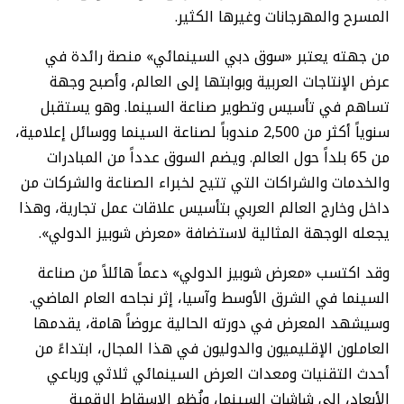
المسرح والمهرجانات وغيرها الكثير.
من جهته يعتبر «سوق دبي السينمائي» منصة رائدة في
عرض الإنتاجات العربية وبوابتها إلى العالم، وأصبح وجهة
تساهم في تأسيس وتطوير صناعة السينما. وهو يستقبل
سنوياً أكثر من 2,500 مندوباً لصناعة السينما ووسائل إعلامية،
من 65 بلداً حول العالم. ويضم السوق عدداً من المبادرات
والخدمات والشراكات التي تتيح لخبراء الصناعة والشركات من
داخل وخارج العالم العربي بتأسيس علاقات عمل تجارية، وهذا
يجعله الوجهة المثالية لاستضافة «معرض شوبيز الدولي».
وقد اكتسب «معرض شوبيز الدولي» دعماً هائلاً من صناعة
السينما في الشرق الأوسط وآسيا، إثر نجاحه العام الماضي.
وسيشهد المعرض في دورته الحالية عروضاً هامة، يقدمها
العاملون الإقليميون والدوليون في هذا المجال، ابتداءً من
أحدث التقنيات ومعدات العرض السينمائي ثلاثي ورباعي
الأبعاد، إلى شاشات السينما، ونُظم الإسقاط الرقمية