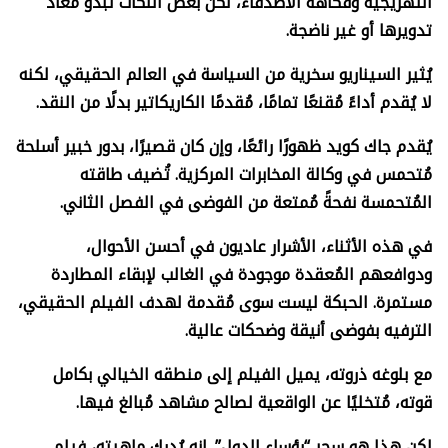
التهريجية وفكاهة الأصدقاء، لكن بعض النكات تبدو مُعاد
تدويرها أو غير ناضجة.
يُثير السيناريو سخرية من السياسة في العالم الحقيقي، لكنه
لا يُقدم أداءً مُقنعًا تمامًا، مُقدمًا الكاريكاتير بدلًا من النقد.
يُقدم جاك كويد ظهورًا رائعًا، وإن كان قصيرًا، بدور خبير أسلحة
مُتحمس في وكالة المخابرات المركزية. تُضيف طاقته
المُتحمسة نفحةً مُمتعة من الفوضى في الفصل الثاني.
في هذه الأثناء، الأشرار عاديون في أحسن الأحوال،
ودوافعهم المُعقدة موجودة في الغالب لإبقاء المطاردة
مستمرة. الحبكة ليست سوى مُقدمة لهدف الفيلم الحقيقي،
الترفيه بفوضى أنيقة وضحكات عالية.
مع بلوغه ذروته، يميل الفيلم إلى منطقه الخيالي بكامل
قوته، مُتخليًا عن الواقعية لصالح مشاهد مُبالغ فيها.
لكن هذا هو سحر “رؤساء الدول”. إنه يُدرك ماهيته، فيلم