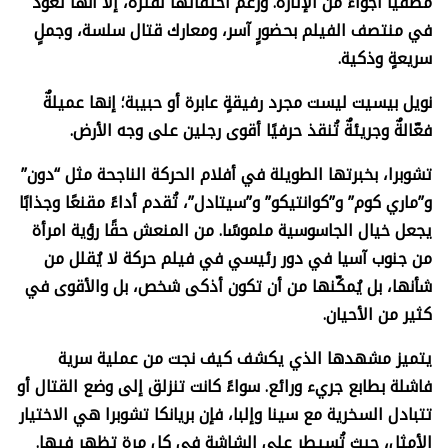
مُضفيًا أجواءً من الإثارة. ورغم اختفائها لفترة، إلا أنها تعود
في منتصف الفيلم بحضورٍ آسر، ومعارك قتال سلسة، وجملٍ
سريعةٍ وذكية.
نويل بيسيت ليست مجرد رفيقةٍ عابرة أو حبيبة؛ إنها عميلةٌ
فعّالةٌ وجريئةٌ تُنقذ حرفيًا أقوى رجلين على وجه الأرض.
تشوبرا، بخبرتها الطويلة في أفلام الحركة الناجحة مثل “دون”
و”ماري كوم” و”كوانتيكو” و”سيتادل”، تُقدم أداءً مقنعًا وجذابًا
يجعل خيال الجاسوسية ملموسًا. من المنعش حقًا رؤية امرأة
من جنوب آسيا في دور رئيسي في فيلم حركة لا يُقلل من
شأنها، بل يُمكّنها من أن تكون أذكى شخص، بل والأقوى في
كثير من الأحيان.
يتميز مشهدها الذي يكشف كيف نجت من عملية سرية
فاشلة بطابع جريء ورائع. سواءً كانت تنزلق إلى وضع القتال أو
تتبادل السخرية مع سينا وإلبا، فإن بريانكا تشوبرا هي الاختيار
الأمثل، حيث تُسيطر على الشاشة في كل مرة تظهر فيها.