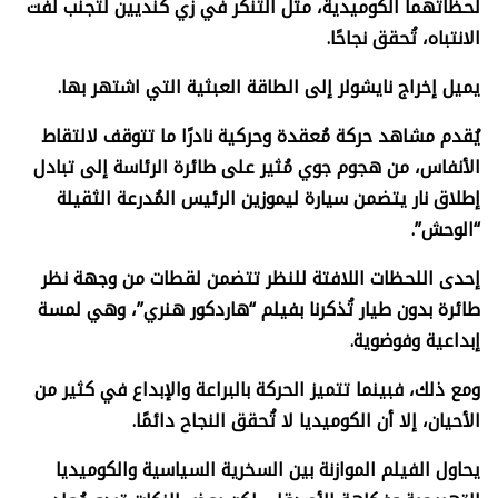
لحظاتهما الكوميدية، مثل التنكر في زي كنديين لتجنب لفت
الانتباه، تُحقق نجاحًا.
يميل إخراج نايشولر إلى الطاقة العبثية التي اشتهر بها.
يُقدم مشاهد حركة مُعقدة وحركية نادرًا ما تتوقف لالتقاط
الأنفاس، من هجوم جوي مُثير على طائرة الرئاسة إلى تبادل
إطلاق نار يتضمن سيارة ليموزين الرئيس المُدرعة الثقيلة
“الوحش”.
إحدى اللحظات اللافتة للنظر تتضمن لقطات من وجهة نظر
طائرة بدون طيار تُذكرنا بفيلم “هاردكور هنري”، وهي لمسة
إبداعية وفوضوية.
ومع ذلك، فبينما تتميز الحركة بالبراعة والإبداع في كثير من
الأحيان، إلا أن الكوميديا لا تُحقق النجاح دائمًا.
يحاول الفيلم الموازنة بين السخرية السياسية والكوميديا