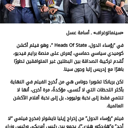
«سينماتوغراف» ـ أسامة عسل
في “رؤساء الدول،
Heads Of State “
، وهو فيلم أكشن
كوميدي سياسي حماسي، يُعرض على منصة برايم فيديو،
تُقدم تركيبة الصداقة بين البطلين غير المتوافقين تطورًا
باهرًا مع إدريس إلبا وجون سينا.
لكن بريانكا تشوبرا جوناس هي من تُخرج الفيلم في النهاية
بأكثر اللحظات التي لا تُنسى، مؤكدةً، مرة أخرى، أنها لا
تنتمي فقط إلى نخبة بوليوود، بل إلى نخبة أفلام الأكشن
العالمية.
فيلم “رؤساء الدول” من إخراج إيليا نايشولر (مخرج فيلمي “لا
أحد” و”هاردكور هنري”)، يجمع بين رئيس أمريكي ورئيس وزراء