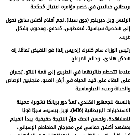
بريطاني خياليين في خضم مؤامرة اغتيال مُحكمة.
الرئيس ويل ديرينجر (جون سينا)، نجم أفلام أكشن سابق تحول
إلى شخصية سياسية، مُتغطرس، مُندفع، ومحبوب بشكل
غريب.
رئيس الوزراء سام كلارك (إدريس إلبا) هو النقيض تمامًا. إنه
شخصٌ هادئ، ودائم الانزعاج.
عندما تتحطم طائرتهما في الطريق إلى قمة الناتو، يُجبران
على البقاء على قيد الحياة في أرض العدو، متجنبين الرصاص
والخيانة وعبء الدبلوماسية.
بالنسبة للجمهور الهندي، يُعدّ دور بريانكا تشوبرا، عميلة
الاستخبارات البريطانية (
MI6)
، نويل بيسيت، سببًا قويًا
للمشاهدة، ولحسن الحظ، فإنّ النتيجة حقيقية. يبدأ الفيلم
بمشهد أكشن حماسي في مهرجان الطماطم الإسباني،