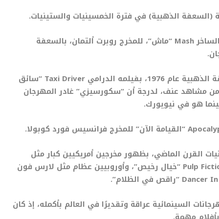
ة (السعفة الذهبية) في فترة الخمسينيات والستينيات.
الساخر
Mash “
ماش”، للمخرج روبرت ألتمان، بالسعفة
ان.
19، بفيلمه الدرامي
Taxi Driver “
سائق
ه من مشاهد عنف، لدرجة أن “سكورسيزي” غادر المهرجان
بينما هو في نيويورك.
Apocalyp
القيامة الآن” للمخرج فرانسيس فورد كوبولا.
يات القرن الماضي، بظهور مخرجين أمريكيين كبار مثل
Pulp Fictio
خيال رخيص”، وأوروبيين عظام مثل لارس فون
Dancer In 
راقص في الظلام”.
جانات السينمائية عراقة وتقديرًا في العالم بأكمله، إذ كان
بأفلام مهمة.