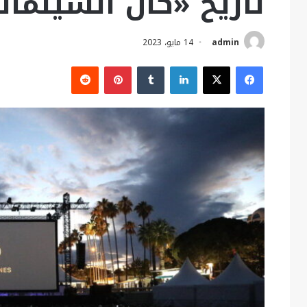
تاريخ «كان السينما
admin
14 مايو، 2023
فيسبوك
X
لينكدإن
بينتيريست