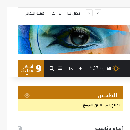
اتصل بنا
من نحن
هيئة التحرير
9
أشهر
بحث عن
إضافة عمود جانبي
37
℃
تابعنا
الشارقة
المقالات
الطقس
تحتاج إلى تعيين الموقع.
أفلام وثائقية