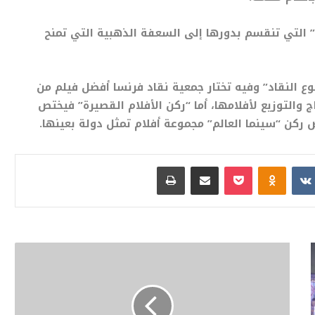
ة” التي تنقسم بدورها إلى السعفة الذهبية التي تمنح
وع النقاد” وفيه تختار جمعية نقاد فرنسا أفضل فيلم من
 والتوزيع لأفلامها، أما “ركن الأفلام القصيرة” فيختص
 ركن “سينما العالم” مجموعة أفلام تمثل دولة بعينها.
بوكيت
Odnoklassniki
مشاركة عبر البريد
طباعة