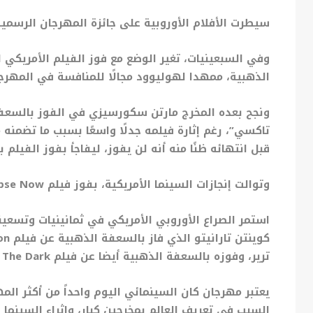
سيطرت الأفلام الأوروبية على جائزة المهرجان الرسمي
وفي السبعينيات، تغير الوضع مع فوز الفيلم الأمريكي 
الذهبية، ممهدا لهوليوود مجالًا للمنافسة في المهرج
ونجح بعده المخرج مارتن سكورسيزي في الفوز بالسعفة الذهبية عام 76
تاكسي”، رغم إثارة فيلمه جدلًا واسعًا بسبب ما تضمن
قبل انتهائه ظنًا منه أنه لن يفوز، ليفاجأ بفوز الفيلم 
وتوالت إنجازات السينما الأمريكية، بفوز فيلم
se Now “
استمر الصراع الأوروبي الأمريكي في ثمانينيات وتسعين
كوينتن تارانيتو الذي فاز بالسعفة الذهبية عن فيلم
n “
ترير، وفوزه بالسعفة الذهبية أيضا عن فيلم
The Dark “
يعتبر مهرجان كان السينمائي اليوم واحداً من أكثر المهر
السبب في تعريف العالم بمخرجين كبار، وإثراء السينما 