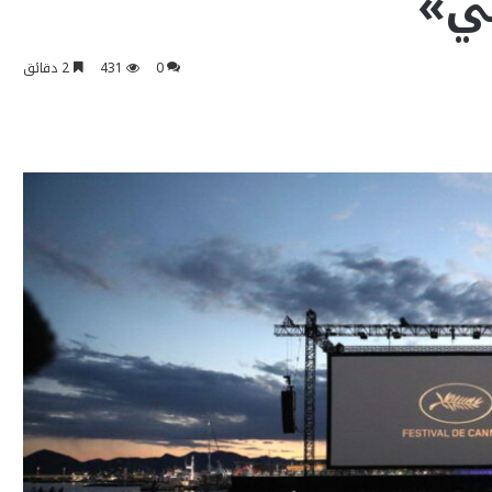
ئي»
0
431
2 دقائق