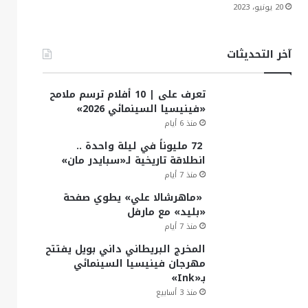
20 يونيو، 2023
آخر التحديثات
تعرف على | 10 أفلام ترسم ملامح
«فينيسيا السينمائي 2026»
منذ 6 أيام
72 مليوناً في ليلة واحدة ..
انطلاقة تاريخية لـ«سبايدر مان»
منذ 7 أيام
«ماهرشالا علي» يطوي صفحة
«بليد» مع مارفل
منذ 7 أيام
المخرج البريطاني داني بويل يفتتح
مهرجان فينيسيا السينمائي
بـ«Ink»
منذ 3 أسابيع