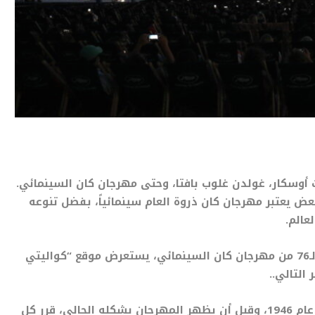
ت أوسكار، غولدن غلوب بافتا، وحتى مهرجان كان السينمائي.
ض يعتبر مهرجان كان ذروة العام سينمائياً، بفضل تنوعه
عالم.
وبينما سيتابع العالم بأكمله خلال أيام فعاليات الدورة الـ76 من مهرجان كان السينمائي، يستعرض موقع “كواليتي
التالي..
بدأ مهرجان كان السينمائي، كمهرجان سينمائي دولي عام 1946، وقبل أن يظهر المهرجان بشكله الحالي، قرر كل