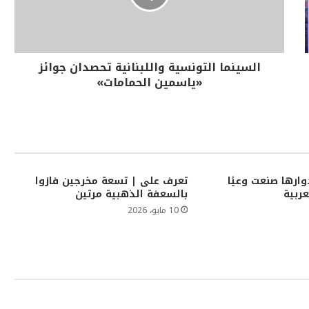
السينما التونسية واللبنانية تحصدان جوائز
«ياسمين الحمامات»
وارها صنعت وعيًا
تعرف على | تسعة مخرجين فازوا
عربية
بالسعفة الذهبية مرتين
10 مايو، 2026