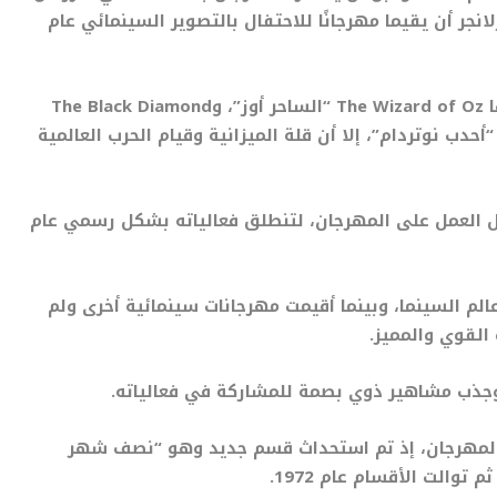
نجر أن يقيما مهرجانًا للاحتفال بالتصوير السينمائي عام
ا
The Wizard of Oz “
الساحر أوز”، و
The Black Diamond
أحدب نوتردام”، إلا أن قلة الميزانية وقيام الحرب العالمية
ية، تواصل العمل على المهرجان، لتنطلق فعالياته بشكل رسمي عام
الم السينما، وبينما أقيمت مهرجانات سينمائية أخرى ولم
القوي والمميز.
، وجذب مشاهير ذوي بصمة للمشاركة في فعالياته.
ات المهرجان، إذ تم استحداث قسم جديد وهو “نصف شهر
والت الأقسام عام 1972.