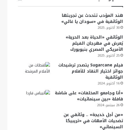
هند المؤدب تتحدث عن تجربتها
الوثائقية في «سودان يا غالي»
30 أكتوبر، 2025
الوثائقي «الحياة بعد الحرية»
يُعرض في مهرجان الفيلم
الأمريكي المصري بنيويورك
25 أكتوبر، 2025
فيلم Sugarcane يتصدر ترشيحات
جوائز اختيار النقاد للأفلام
الوثائقية
16 أكتوبر، 2024
«أنا وجامعو المخلفات» على شاشة
قافلة «بين سينمائيات»
26 سبتمبر، 2024
«من أجل خديجة» .. وثائقي عن
تضحيات الأمهات في «تريبيكا
السينمائي»