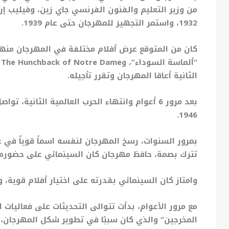
من وزير التعليم والفنون الفرنسي جاي زين، وفيليب إرلا
1932، واستمر التجهيز للمهرجان حتى عام 1939.
كان من المتوقع عرض أفلام مختلفة في المهرجان منه
“
ألماسة السوداء”، و
The Hunchback of Notre Dame “
الثانية أعاقا المهرجان وتقرر تأجيله.
بعد مرور 6 أعوام وانتهاء الحرب العالمية الثان
1946.
بمرور السنوات، رسخ المهرجان لنفسه اسماً قوياً في ع
تترك بصمة، حافظ مهرجان كان السينمائي على حضوره 
وامتاز كان السينمائي بقدرته على اختيار أفلام قوية
مع مرور الأعوام، بدأت تتوالى التحديثات على فعالي
المخرجين” والذي كان سببًا في تطوير شكل المهرجان، ثم ت