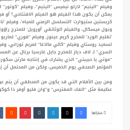
وفيلم ”اليتيم“ لازلو نيميس ”اليتيم“، وفيلم ”كوتور“
يمكن أن يكون هذا الفيلم هو الفيلم الافتتاحي؟ أو ف
كريستين ستيوارت ’التسلسل الزمني للمياه‘، وفيلم ’ت
وبول ميسكال، والفيلم الوثائقي ’أورويل‘ للمخرج راؤول
’تقليم الورد‘ للمخرج كريم عينوز, وفيلم ”فوري“ لماريو
لسعيد روستاي وفيلم ”كالي مالاغا“ لمريم توزاني، وفي
السري“ لـ لاف دياز للمخرج جايل غارسيا برنال عن المس
”موتي يا حبيبتي“ الذي يشارك في إنتاجه مارتن سكورس
المؤتمر الصحفي يوم الخميس، ولكن من المحتمل أن ي
ومن بين الأفلام التي قد يكون من المنطقي أن يتم ع
عظيمة مثل ”الفك المفترس“ و”وان فليو أوفر ذا كوكو
فيسبوك
X
لينكدإن
بينتيريست
شاركها