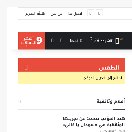
اتصل بنا
من نحن
هيئة التحرير
9
أشهر
بحث عن
إضافة عمود جانبي
38
℃
تابعنا
الشارقة
المقالات
الطقس
تحتاج إلى تعيين الموقع.
أفلام وثائقية
هند المؤدب تتحدث عن تجربتها
الوثائقية في «سودان يا غالي»
30 أكتوبر، 2025