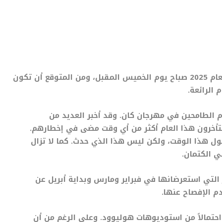
سيكشف مهرجان كان السينمائي عن تشكيلة أفلامه لعام 2025 صباح يوم الخميس المقبل، ومن المتوقع أن تكون
 الرائعة.
لام الطامحين في مهرجان كان. وقد أخبر العديد من
تأخرون هذا العام أكثر من أي وقت مضى في إخطارهم.
حلول هذا الوقت، ولكن ليس هذا الذي حدث. كما لا تزال
ي الكتمان.
ر التي استعرضانها في فبراير ومارس وبداية أبريل عن
م الإفصاح عنها.
”المهمة المستحيلة 8″ هو الأكثر احتمالاً من استوديوهات هوليوود. وعلى الرغم من أن