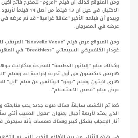
ومن المتوقع كذلك أن فيلم ”أمروم“ للمخرج فاتح أكين
الاختيار، في حين أن 3
ويبدو أن فيلمه الأخير ”علاقة غرامية“ قد تم عرضه في ا
عرضه في المهرجان.
ومن المتوقع عرض فيلم ”
Nouvelle Vague“
المرتقب لل
غودار الكلاسيكي السينمائي ”
Breathless“
في المهرجا
وكذلك فيلم ”إليانور العظيمة“ للمخرجة سكارليت جوها
هاريس ديكنسون في أول تجربة إخراجية له، وفيلم ”الص
هاري لايتون وفيلم ”بونو“ الوثائقي عن فيلم ”آبل“ لل
عرض فيلم ”قصص الاستسلام“.
كما تم الكشف سابقاً، هناك صوت جديد يجب متابعته و
الذي يمتد لأربعة أجيال بعنوان ”يقول الطبيب أنني سأ
أثار الإعجاب بشكل كبير وهناك همسات بأنه سيُعرض ف