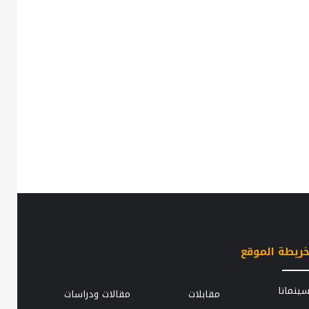
ريطة الموقع
الزوجة
ينمانا
مقابلات
مقالات ودراسات
..
الثانية..