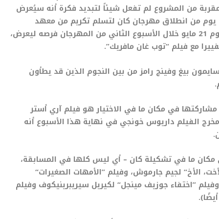
لمقربة من المشروع لم تفعل شيئاً لتبديد فكرة أنه سيُعرض
ل يوم من انطلاق مهرجان كان لتسلم تكريم من معهد
الفيلم البريطاني. يقع تاريخ إطلاق الفيلم في فرنسا يوم 21 مايو خلال الأسبوع الثاني من المهرجان فرصه ليعرض،
فييرا مع فيلم “توب غان مافريك”.
سايمون بيغ وفينج رامز من بين النجوم الذين قد يطأون
.
د مشاركتها في مكان ما في الاختيار هو فيلم آري أستر
رج الفيلم داريوس خونجي في نهاية هذا الأسبوع أنه
.
 مكان ما في تشكيلة كان – أي ليس كلها في المسابقة،
لأخت، الأخ“ لجيم جارموش، وفيلم ”الأمهات الصغيرات“
 وفيلم ”اختفاء جوزيف مينجل“ لكيريل سيريبرينيكوف وفيلم
ضًا).