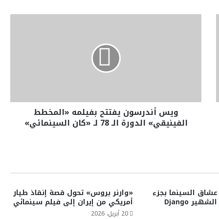
ويس أندرسون يفتتح بفيلمه «المخطط
الفينيقي» الدورة الـ 78 لـ «كان السينمائي»
 عشاق السينما بجزء
«وارنر بروس» تحول قصة إنقاذ طيار
جديد من فيلمه الشهير Django
أمريكي من إيران إلى فيلم سينمائي
20 أبريل، 2026