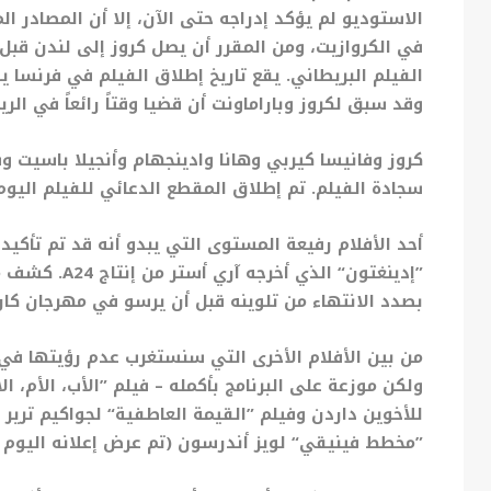
الاستوديو لم يؤكد إدراجه حتى الآن، إلا أن المصادر ا
في الكروازيت، ومن المقرر أن يصل كروز إلى لندن قب
وقد سبق لكروز وباراماونت أن قضيا وقتاً رائعاً في الري
كروز وفانيسا كيربي وهانا وادينجهام وأنجيلا باسيت و
سجادة الفيلم. تم إطلاق المقطع الدعائي للفيلم اليوم
أحد الأفلام رفيعة المستوى التي يبدو أنه قد تم تأكي
”إدينغتون“ الذي أخرجه آري أستر من إنتاج
A24.
كشف مخ
بصدد الانتهاء من تلوينه قبل أن يرسو في مهرجان كان
من بين الأفلام الأخرى التي سنستغرب عدم رؤيتها في
ولكن موزعة على البرنامج بأكمله – فيلم ”الأب، الأم، ا
للأخوين داردن وفيلم ”القيمة العاطفية“ لجواكيم ترير
”مخطط فينيقي“ لويز أندرسون (تم عرض إعلانه اليوم أي