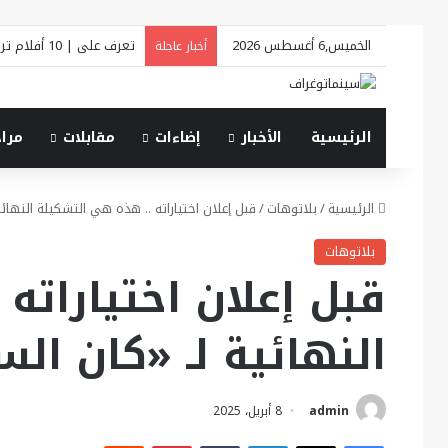
الخميس,6 أغسطس 2026
تعرف على | 10 أفلام ترسم ملامح «فينيسيا السينمائي 2026»
أخبار عاجلة
الرئيسية
الأخبار
إضاءات
مقابلات
مرا
الرئيسية
/
بلاتوهات
/
قبل إعلان اختياراته .. هذه هي التشكيلة النهائية ل
بلاتوهات
قبل إعلان اختياراته
النهائية لـ «كان السينم
admin
8 أبريل، 2025
فيسبوك
X
لينكدإن
بينتيريست