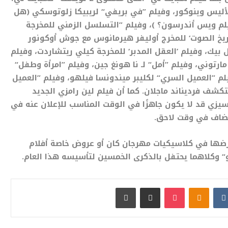
 لأليس وينوكور، وفيلم ”في بريفي“ لريبيكا زلوتوسكي (هل
يلم ويس أندرسون؟ )، وفيلم ”التسلسل الزمني للمخرجة
اريخ الصوت‘ للمخرج أوليفر هيرمانوس مع جوش أوكونور
 بيك، وفيلم ’العقل المدبر‘ للمخرجة كيلي ريتشاردت، وفيلم
 مارتوني، وفيلم ”أمل“ لـ نا هونغ جين، وفيلم ”امرأة وطفل“
لم ”العميل السري“ لكليبر ميندونسا فيلهو، وفيلم ”العميل
تكشف فرديناند ماجلان. كما أن فيلم لين رامزي الجديد
يزي قد لا يكون جاهزًا في الوقت المناسب للإعلان عنه في
ُضاف في وقت لاحق.
رضها في كلاسيكيات مهرجان كان أو عروض خاصة أفلام
“ وكلاهما يحتفل بالذكرى الخمسين لتأسيسه هذا العام.
بوكيت
Odnoklassniki
مشاركة عبر البريد
طباعة