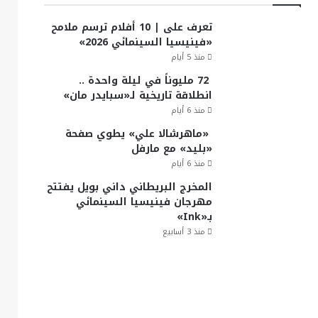
تعرف على | 10 أفلام ترسم ملامح
«فينيسيا السينمائي 2026»
منذ 5 أيام
72 مليوناً في ليلة واحدة ..
انطلاقة تاريخية لـ«سبايدر مان»
منذ 6 أيام
«ماهرشالا علي» يطوي صفحة
«بليد» مع مارفل
منذ 6 أيام
المخرج البريطاني داني بويل يفتتح
مهرجان فينيسيا السينمائي
بـ«Ink»
منذ 3 أسابيع