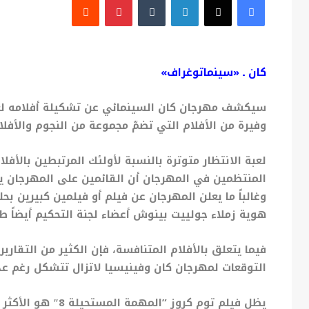
كان ـ «سينماتوغراف»
وفيرة من الأفلام التي تضمّ مجموعة من النجوم والأفلام
لعبة الانتظار متوترة بالنسبة لأولئك المرتبطين بالأف
المنتظمين في المهرجان أن القائمين على المهرجان ي
وغالباً ما يعلن المهرجان عن فيلم أو فيلمين كبيرين ب
هوية زملاء جولييت بينوش أعضاء لجنة التحكيم أيضاً ط
فيما يتعلق بالأفلام المتنافسة، فإن الكثير من التقاري
التوقعات لمهرجان كان وفينيسيا لاتزال تتشكل رغم عد
يظل فيلم توم كروز 