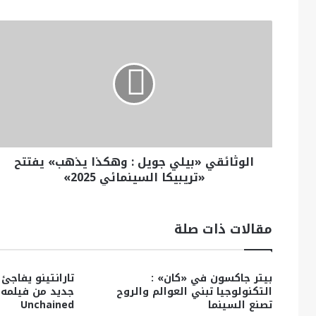
الوثائقي «بيلي جويل : وهكذا يذهب» يفتتح
«تريبيكا السينمائي 2025»
مقالات ذات صلة
بيتر جاكسون في «كان» :
تارانتينو يفاجئ
التكنولوجيا تبني العوالم والروح
تصنع السينما
Unchained