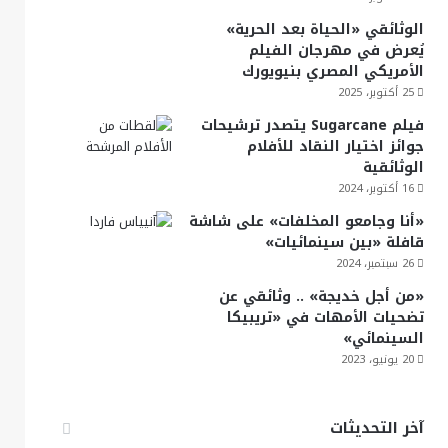
الوثائقي «الحياة بعد الحرية»
يُعرض في مهرجان الفيلم
الأمريكي المصري بنيويورك
25 أكتوبر، 2025
فيلم Sugarcane يتصدر ترشيحات
جوائز اختيار النقاد للأفلام
الوثائقية
16 أكتوبر، 2024
«أنا وجامعو المخلفات» على شاشة
قافلة «بين سينمائيات»
26 سبتمبر، 2024
«من أجل خديجة» .. وثائقي عن
تضحيات الأمهات في «تريبيكا
السينمائي»
20 يونيو، 2023
آخر التحديثات