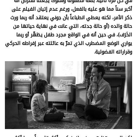
في كل مرة تالية. بلغة مصقولة وسلوك يجعلنا نفترض أنه
أكبر سناً مما هو عليه بالفعل، ورغم عدم إتيان الفيلم على
ذكر الأمر، لكنه يعطي انطباعاً بأن جوني يعتقد أنه ربما ورث
حالة والده (أو حالة جدته، التي عانت في نهاية حياتها من
الخَرَف)، في حين أنه في الواقع مجرد طفل يظهّر أو ربما
يواري الوضع المضطرب الذي تمرّ به عائلته عبر إفراطه الحركي
وقراراته الفضولية
.