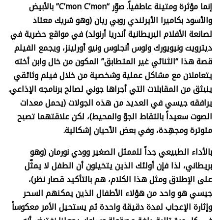
إنما مؤثرة ومتينة عاطفياً. صوِّر
“C’mon C’mon”
بالأبيض
والأسود بكاميرا الأيرلندي روبي ريان (وهو شريك معتاد
لصانعة الأفلام البريطانية أندريا أرنولد) في مواقع حضرية في
ديترويت ونيويورك ولوس أنجلوس ونيو أورلينز، ويجمع الفيلم
قصة هذا “الثنائي غير المتطابق” المكون من خال وابن أخته
يتعاملان مع مشاكل عملية وشخصية من خلال فيلم وثائقي
ينبثق من المقابلات التي أجراها جوني لصالح برنامجه الإذاعي.
يرافقه جيسي في العديد من هذه الجولات (يحمل معدات
الصوت سعيداً بالتقاط الجوّ والمحيط)، لكن علاقتهما تصبح
متوترة ومجهِدة، وفي بعض الأحيان إشكالية
.
بالأداء الطبيعي جداً للممثل الصغير وودي نورمان (وهو
بريطاني، لذا فإن أولئك الذين يتخيلون أن الطفل لا يمثّل
على الإطلاق ومثل هذا الكلام، هم بالتأكيد قصار نظر)،
جيسي هو واحد من هؤلاء الأطفال الذين يمكنهم السحر
وإثارة الإعجاب لمدة دقيقة واحدة ثم يستحيل الأمر معكوساً