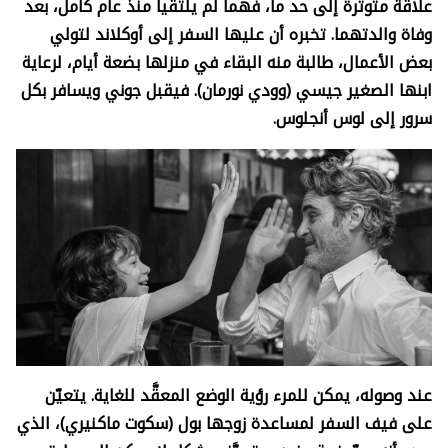
علاقة متوترة إلى حد ما، فهما لم يلتقيا منذ عام كامل، بعد
وفاة والدتهما. تخبره أن عليها السفر إلى أوكلاند لتولي
بعض الأعمال، طالبة منه البقاء في منزلها بضعة أيام، لرعاية
ابنها الصغير جيسي (وودي نورمان). فيقبل جوني ويسافر بكل
سرور إلى لوس أنجلوس
.
عند وصوله، يمكن للمرء رؤية الوضع المعقَّد للغاية. يتعيّن
على فيف السفر لمساعدة زوجها بول (سكوت ماكنيري)، الذي