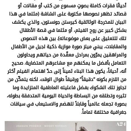
أحيانًا فقرات كاملة بصوتٍ مسموع من كتب أو مقالات أو
قصائد تظهر نصوصها مكتوبة على الشاشة (مثلما في هذا
البيان
للمخرجة الوثائقية كيرستن جونستون، والذي يكشف
بشكل كبير عن روح الفيلم، أو مثلما في قصة الأطقال
تلك
للتعليق على بعض موضوعاته). بين هذه النصوص
والمقابلات، يبني ميلز صورة موازية ذكية لجيل من الأطفال
والمراهقين يمرّون بمراحل معقّدة من حياتهم ويحاولون
التعامل بأفضل ما يمكنهم مع مشاعرهم المتضاربة. صحيح
أنه، أحياناً، يكون هذا البناء ثميناً إلى حدّ اهتمام الفيلم أكثر
من اللازم بكونه “دقيقاً” ورقيقاً طوال الوقت. لكنه يتمكّن من
تجاوز تلك الشكوك بفضل فاعليته العاطفية المتزايدة وما
تثيره وتطلقه من البساطة والحياة اليومية المتدفقة بطوله،
بصورة تجعله عالمياً وقابلاً للهضم والاستيعاب في سياقات
جغرافية مختلفة تماماً
.