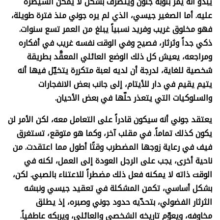
يبدو أنه يمرّ بنوبة جنون ويتصرَّف بشكل لا يمكن السيطرة
عليه. أما الصغير جيسي، الذي لم يره جوني منذ فترة طويلة،
فهو مخلوق غريب وفريد نسبياً يبلغ من العمر تسع سنوات.
ذكي جداً وثرثار، فصيح وفي الوقت نفسه غريب في أفكاره
ومراجعه، يعيش كل ذلك الوضع العائلي المعقَّد بطريقة
شخصية للغاية، لدرجة أن لديه لعبة متكررة يتخيّل فيها أنه
يتيم يقيم في دار للأيتام، إلى جانب بعض الانفجارات
والسلوكيات التي يتعذر حلّها في بعض الأحيان
.
يعتقد جوني أنه سيكون قادراً على التعامل معه، لكن الأمر لن
يكون كذلك تماماً. في مقلب آخر، وكما هو متوقع، تستغرق
فيف في رعاية زوجها المضطرب وقتًا أطول مما اعتقدت. من
ناحية أخرى، يجب على الرجل العودة إلى العمل، لكنه في
الوقت ذاته لا يمكنه فعل ذلك مضطراً للاعتناء بالصبي. لكن،
بشكل أساسي، تكمن المشكلة في تعقيد جيسي ونبشه
الثرثار الفضولي، بتحدّيه حدود جوني وصبره، إذ يطلق
مخاوفه، ويعوّم تاريخه الشخصي والعائلي، ويربكه عاطفياً.