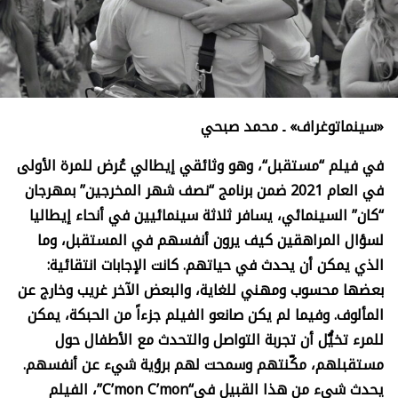
«سينماتوغراف» ـ محمد صبحي
في فيلم
“
مستقبل
“
، وهو وثائقي إيطالي عُرض للمرة الأولى
في العام 2021 ضمن برنامج “نصف شهر المخرجين” بمهرجان
“كان” السينمائي، يسافر ثلاثة سينمائيين في أنحاء إيطاليا
لسؤال المراهقين كيف يرون أنفسهم في المستقبل، وما
الذي يمكن أن يحدث في حياتهم. كانت الإجابات انتقائية:
بعضها محسوب ومهني للغاية، والبعض الآخر غريب وخارج عن
المألوف. وفيما لم يكن صانعو الفيلم جزءاً من الحبكة، يمكن
للمرء تخيُّل أن تجربة التواصل والتحدث مع الأطفال حول
مستقبلهم، مكّنتهم وسمحت لهم برؤية شيء عن أنفسهم.
يحدث شيء من هذا القبيل في
“C’mon C’mon”
، الفيلم