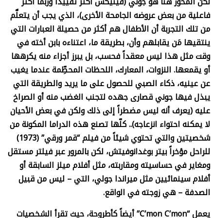
لكن المحور هنا هو جوني (فينيكس أكثر تقييداً وربما أكثر
فاعلية من بعض عروضه الجامحة الأخرى)، الذي يجب أن يتعلَّم
من تلك التجربة أن الأطفال هم أكثر من حصيلة العبارات التي
ينتقيها مَن يقابلهم وأن، بطريقة ما، اعتناءه بابن أخته في
وقت مثل هذا ليس معقداً فحسب، بل يبرز أجزاء منه يكرهها
أو يقمعها. النزوات، المعارك، اللحظات المحطِّمة عندما يغيب
عن عينيه، ذكاء الصبي للحصول على ما يريد والطريقة التي
يبذل فيها جوني قصارى جهده لتجنب الغضب منه أو الصراخ
عليه (يعرف أنه ليس مضطراً إلى ذلك ولكن في بعض الأحيان
لا يمكنه احتواء انزعاجه).. كلّها تصنع هذه الدراما المكونة من
شخصيتين والتي تحتوي شيئاً من فيلم “قمر ورقي” (1973)
للراحل مؤخراً بيتر بوغدانوفيتش، لكن بالمرور عبر فيلتر مستقل
ومغاير في حساسيته ومقاربته، مثل أفلام ميلز السابقة أو
أفلام سينمائيين مثل ميراندا جولي، التي – ليس من قبيل
الصدفة – هي زوجته في الواقع
.
يعمل
“C’mon C’mon”
أيضاً كأطروحة، حيث تقرأ الشخصيات