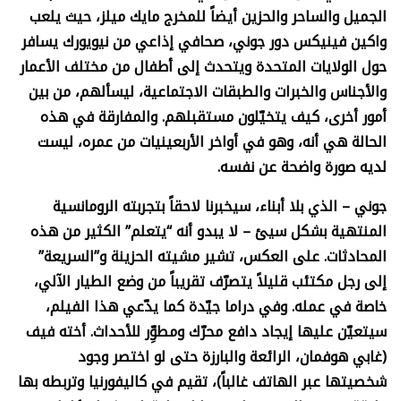
الجميل والساحر والحزين أيضاً للمخرج مايك ميلز، حيث يلعب
واكين فينيكس دور جوني، صحافي إذاعي من نيويورك يسافر
حول الولايات المتحدة ويتحدث إلى أطفال من مختلف الأعمار
والأجناس والخبرات والطبقات الاجتماعية، ليسألهم، من بين
أمور أخرى، كيف يتخيّلون مستقبلهم. والمفارقة في هذه
الحالة هي أنه، وهو في أواخر الأربعينيات من عمره، ليست
لديه صورة واضحة عن نفسه
.
جوني – الذي بلا أبناء، سيخبرنا لاحقاً بتجربته الرومانسية
المنتهية بشكل سيئ – لا يبدو أنه “يتعلم” الكثير من هذه
المحادثات. على العكس، تشير مشيته الحزينة و”السريعة”
إلى رجل مكتئب قليلاً يتصرّف تقريباً من وضع الطيار الآلي،
خاصة في عمله. وفي دراما جيّدة كما يدّعي هذا الفيلم،
سيتعيّن عليها إيجاد دافع محرّك ومطوِّر للأحداث. أخته فيف
(غابي هوفمان، الرائعة والبارزة حتى لو اختصر وجود
شخصيتها عبر الهاتف غالباً)، تقيم في كاليفورنيا وتربطه بها