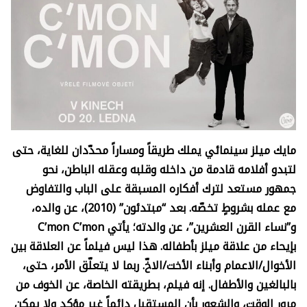
مايك ميلز سينمائي يملك طريقاً ومساراً محدّدان للغاية، حتى
لتبدو أفلامه قادمة من داخله وقلبه وعقله الباطن، نحو
جمهور مستعد لترك أفكاره المسبقة على الباب والتفاوض
مع عمله بشروطٍ تخصّه. بعد “مبتدئون” (2010)، عن والده،
و”نساء القرن العشرين”، عن والدته؛ يأتي
C’mon C’mon
بإيحاء من علاقة ميلز بأطفاله. هذا ليس فيلماً عن العلاقة بين
الأخوال/الاعمام وأبناء الأخت/الاخّ. ربما لا يتعلّق الأمر، حتى،
بالبالغين والأطفال. إنه فيلم، بطريقته الخاصة، عن الخوف من
مرور الوقت، والشعور بأن المستقبل دائماً غير مؤكد ولا يمكن