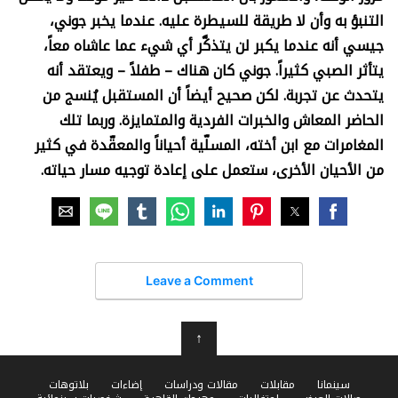
التنبؤ به وأن لا طريقة للسيطرة عليه. عندما يخبر جوني،
جيسي أنه عندما يكبر لن يتذكَّر أي شيء عما عاشاه معاً،
يتأثر الصبي كثيراً. جوني كان هناك – طفلاً – ويعتقد أنه
يتحدث عن تجربة. لكن صحيح أيضاً أن المستقبل يُنسج من
الحاضر المعاش والخبرات الفردية والمتمايزة. وربما تلك
المغامرات مع ابن أخته، المسلّية أحياناً والمعقّدة في كثير
من الأحيان الأخرى، ستعمل على إعادة توجيه مسار حياته
.
Leave a Comment
↑
سينمانا
مقابلات
مقالات ودراسات
إضاءات
بلاتوهات