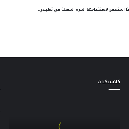
ا المتصفح لاستخدامها المرة المقبلة في تعليقي.
كلاسيكيات
خ
في
س
ذكرى
إ
عرضه
الـ
ا
50
|
م