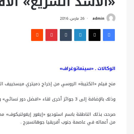
«الأسد السريع» الأ
admin
26 مارس، 2016
فيسبوك
X
لينكدإن
بينتيريست
الوكالات ـ «سينماتوغراف»
منح فيلم «الكتيبة» الروسي من إخراج دميتري ميسخييف الجا
وذلك بالإضافة إلى 3 جوائز أخرى لقاء «افضل دور نسائي» و«أفضل صوت» و«أفضل فيلم في دول بريكس».
صرحت بذلك الناطقة باسم استوديو «إيغور إيغولنيكوف» مم
من أعماله في عاصمة جنوب أفريقيا جوهانسبرج .