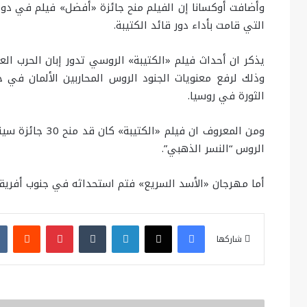
وأضافت أوكسانا إن الفيلم منح جائزة «أفضل» فيلم في دول 
التي قامت بأداء دور قائد الكتيبة.
يذكر ان أحداث فيلم «الكتيبة» الروسي تدور إبان الحرب الع
الثورة في روسيا.
ومن المعروف ان ف
الروس “النسر الذهبي”.
أما مهرجان «الأسد السريع» فتم استحداثه في جنوب أفريقي
فيسبوك
X
لينكدإن
بينتيريست
شاركها