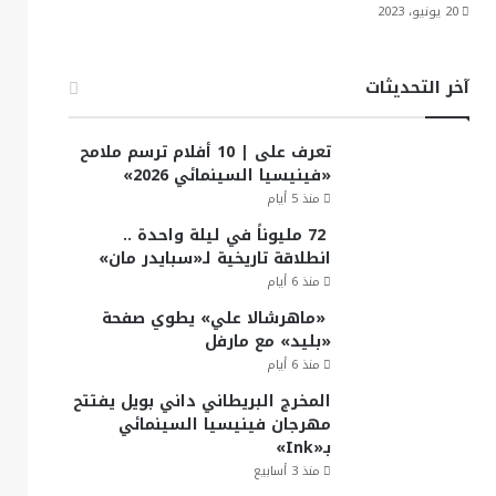
20 يونيو، 2023
آخر التحديثات
تعرف على | 10 أفلام ترسم ملامح
«فينيسيا السينمائي 2026»
منذ 5 أيام
72 مليوناً في ليلة واحدة ..
انطلاقة تاريخية لـ«سبايدر مان»
منذ 6 أيام
«ماهرشالا علي» يطوي صفحة
«بليد» مع مارفل
منذ 6 أيام
المخرج البريطاني داني بويل يفتتح
مهرجان فينيسيا السينمائي
بـ«Ink»
منذ 3 أسابيع