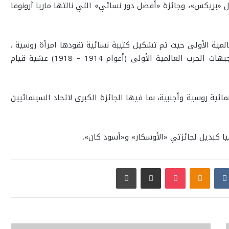
«بريكس»، وجائزة «أفضل دور نسائي» التي نالتها ماريا آرونوفا
المية الأولى حيث تم تشكيل كتيبة نسائية تقودها امرأة روسية ،
وذلك لرفع معنويات الجنود الروس المحاربين الألمان في جبهات الحرب العالمية الأولى (أعوام 1914 – 1918) عشية قيام
يلم «الكتيبة» كان قد منح 30 جائزة سينمائية روسية وأجنبية، بما فيها الجائزة الكبرى لاتحاد السينمائيين
ا كبديل لجائزتي «الأوسكار» و«أسود كان».
بوكيت
Odnoklassniki
مشاركة عبر البريد
طباعة