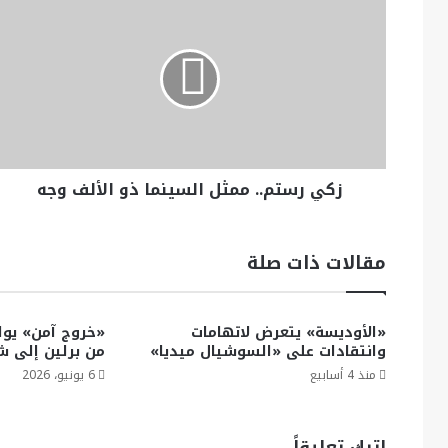
زكي رستم.. ممثل السينما ذو الألف وجه
مقالات ذات صلة
«الأوديسة» يتعرض لاتهامات
«خروج آمن» يواص
وانتقادات على «السوشيال ميديا»
من برلين إلى 
منذ 4 أسابيع
6 يونيو، 2026
اترك تعليقاً