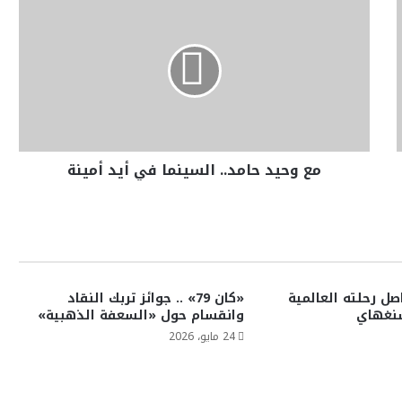
مع وحيد حامد.. السينما في أيد أمينة
ل رحلته العالمية
«كان 79» .. جوائز تربك النقاد
شنغهاي
وانقسام حول «السعفة الذهبية»
24 مايو، 2026