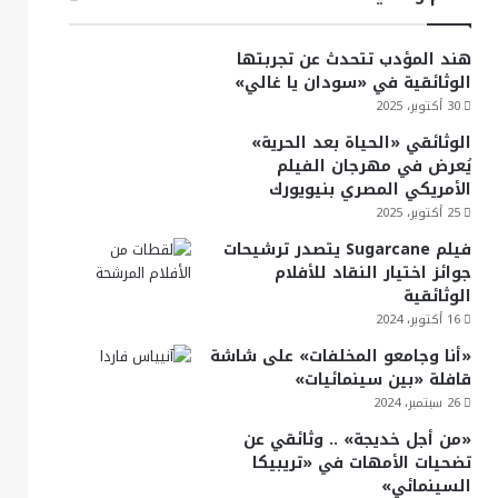
هند المؤدب تتحدث عن تجربتها
الوثائقية في «سودان يا غالي»
30 أكتوبر، 2025
الوثائقي «الحياة بعد الحرية»
يُعرض في مهرجان الفيلم
الأمريكي المصري بنيويورك
25 أكتوبر، 2025
فيلم Sugarcane يتصدر ترشيحات
جوائز اختيار النقاد للأفلام
الوثائقية
16 أكتوبر، 2024
«أنا وجامعو المخلفات» على شاشة
قافلة «بين سينمائيات»
26 سبتمبر، 2024
«من أجل خديجة» .. وثائقي عن
تضحيات الأمهات في «تريبيكا
السينمائي»