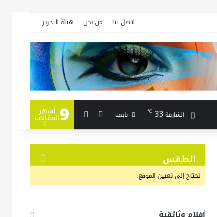
اتصل بنا
من نحن
هيئة التحرير
9
أشهر
بحث عن
إضافة عمود جانبي
33
℃
تابعنا
الشارقة
المقالات
الطقس
تحتاج إلى تعيين الموقع.
أفلام وثائقية