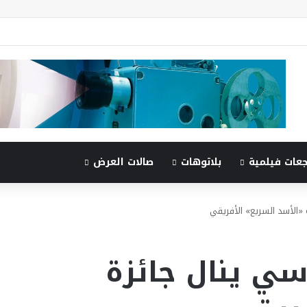
جعات فيلمية
بلاتوهات
صالات العرض
 «الأسد السريع» الأفريقي
سي ينال جائزة