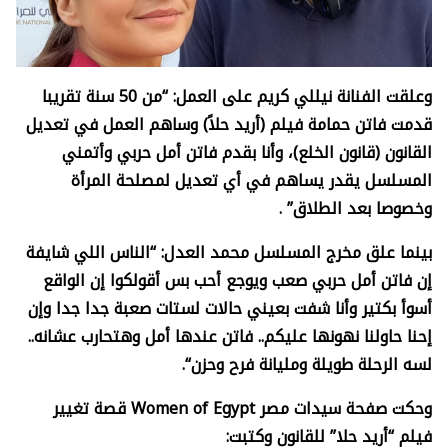
وعلقت الفنانة نيللي كريم على العمل: “من 50 سنة تقريبا
قدمت فاتن حمامة فيلم (أريد حلاً) وساهم العمل في تعديل
القانون (قانون الخلع)، وأنا بقدم فاتن أمل حربي وأتمني
المسلسل يقدر يساهم في أي تعديل لمصلحة المرأة
وخصوصا بعد الطلاق
” .
بينما علق مخرج المسلسل محمد العدل: “الناس اللي شايفة
إن فاتن أمل حربي صعب ويوجع أحب بس أقولكوا إن الواقع
أسوأ بكتير وأنا شفت بعيني حالات لستات صعبة جدا جدا وإن
إحنا حاولنا نهونها عليكم.. فاتن عندها أمل وهتحارب عشانه..
لسه الرحلة طويلة ومليانة فرح وحزن
“.
وحكت صفحة سيدات مصر
Women of Egypt
قصة تغيير
فيلم “أريد حلا” للقانون وكتبت
: