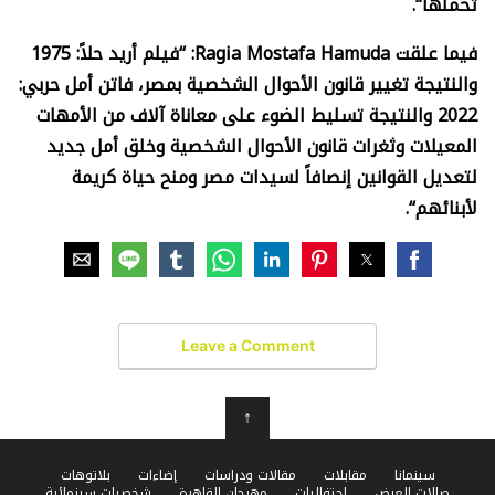
تحملها
“.
فيما علقت
Ragia Mostafa Hamuda: “
فيلم أريد حلاً: 1975
والنتيجة تغيير قانون الأحوال الشخصية بمصر، فاتن أمل حربي:
2022 والنتيجة تسليط الضوء على معاناة آلاف من الأمهات
المعيلات وثغرات قانون الأحوال الشخصية وخلق أمل جديد
لتعديل القوانين إنصافاً لسيدات مصر ومنح حياة كريمة
لأبنائهم
“.
Leave a Comment
↑
سينمانا
مقابلات
مقالات ودراسات
إضاءات
بلاتوهات
صالات العرض
احتفاليات
مهرجان القاهرة
شخصيات سينمائية