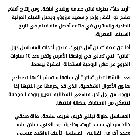
“
أريد حلاً”، بطولة فاتن حمامة ورشدي أباظة، ومن إنتاج أفلام
صلاح ذو الفقار وإخراج سعيد مرزوق، ويحتل الفيلم المرتبة
الحادية والعشرين في قائمة أفضل مئة فيلم في تاريخ
السينما المصرية
.
أما عن قصة “فاتن أمل حربي”، فتدور أحداث المسلسل حول
“فاتن” التي تعاني في زواجها الأمرين وتقرر بعد 10 سنوات
الخروج من عش الزوجية لاستحالة العشرة بينهما
.
بعد طلاقها تظن “فاتن” أن حياتها ستسقر لكنها تصطدم
بقانون الأحوال الشخصية، الذي قد يحرمها من ابنتيها إذا
تزوجت من رجل آخر، فتسعي للمطالبة بتغيير بنوده المجحفة
لتتمكن من الاحتفاظ بحضانة ابنتيها
.
المسلسل بطولة نيللي كريم، شريف سلامة، هالة صدقي،
خالد سرحان، محمد ثروت، وفادية عبد الغني، جيلان علاء
وعدد آخر من الفنانين، المسلسل تأليف إبراهيم عيسى،