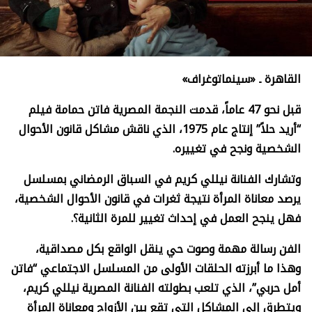
القاهرة ـ «سينماتوغراف»
قبل نحو 47 عاماً، قدمت النجمة المصرية فاتن حمامة فيلم
“أريد حلاً” إنتاج عام 1975، الذي ناقش مشاكل قانون الأحوال
الشخصية ونجح في تغييره
.
وتشارك الفنانة نيللي كريم في السباق الرمضاني بمسلسل
يرصد معاناة المرأة نتيجة ثغرات في قانون الأحوال الشخصية،
فهل ينجح العمل في إحداث تغيير للمرة الثانية؟.
الفن رسالة مهمة وصوت حي ينقل الواقع بكل مصداقية،
وهذا ما أبرزته الحلقات الأولى من المسلسل الاجتماعي “فاتن
أمل حربي”، الذي تلعب بطولته الفنانة المصرية نيللي كريم،
ويتطرق إلى المشاكل التي تقع بين الأزواج ومعاناة المرأة