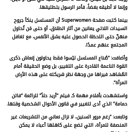
وإنما لا أطيقه بغضاً، فأمر الرسول بتطليقها
.
بينما كتبت صفحة
Superwomen
أن المسلسل ينكأ جروح
السيدات اللاتي يعانين من آثار الطلاق، أو حتى مَن تُحاول
منهنّ حتى اللحظة الحصول عليه بشق الأنفس، مع تغافل
المجتمع عنهم عمدًا
.
وأضافت: “صُناع المسلسل ليْسوا فقط يحاولون إنعاش ذكرى
القوة الناعمة القادرة على التغيير، بل وضع الحقيقة أمام
المُشاهد فيراها من وجهة نظر شريكته على هذه الأرض
المرأة
“.
واستشهدت بأفلام مهمة كـ فيلم “أريد حلاً” للرائعة “فاتن
حمامة” الذي أدى لتغيير في قانون الأحوال الشخصية وقتها
.
وتابعت: “رغم مرور السنين، لا نزال نعاني من التشريعات غير
المنصفة للمرأة، التي تضع على كاهلها أعباء لا يمكن