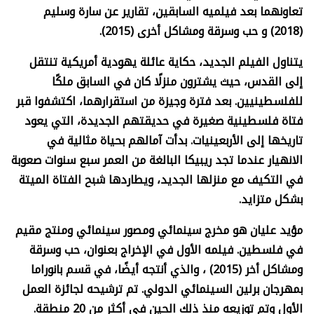
تعاونهما بعد فيلميه السابقين، تقارير عن سارة وسليم
(2018) و حب وسرقة ومشاكل أخرى (2015).
يتناول الفيلم الجديد، حكاية عائلة يهودية أمريكية تنتقل
إلى القدس، حيث يشترون منزلًا كان في السابق ملكًا
للفلسطينيين. بعد فترة وجيزة من استقرارهما، اكتشفوا قبر
فتاة فلسطينية صغيرة في حديقتهم الجديدة، التي يعود
تاريخها إلى الأربعينيات. بدأت آمالهم بحياة مثالية في
الانهيار عندما تجد ريبيكا البالغة من العمر سبع سنوات صعوبة
في التكيف مع منزلها الجديد، ويطاردها شبح الفتاة الميتة
بشكل متزايد.
مؤيد عليان هو مخرج سينمائي ومصور سينمائي ومنتج مقيم
في فلسطين. فيلمه الأول في الإخراج بعنوان، حب وسرقة
ومشاكل أخر
(2015)
، والذي أنتجه أيضًا، في قسم بانوراما
بمهرجان برلين السينمائي الدولي. تم ترشيحه لجائزة العمل
الأول وتم توزيعه منذ ذلك الحين في أكثر من 20 منطقة.