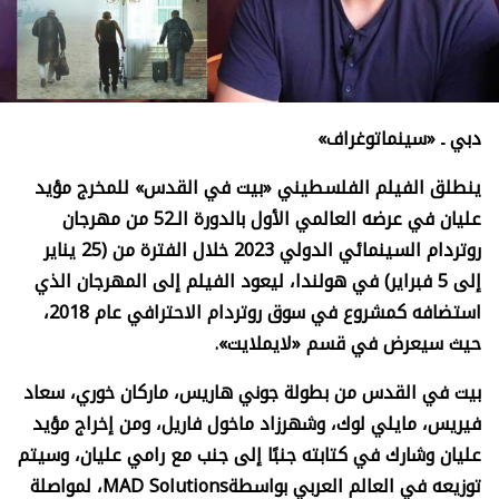
دبي ـ «سينماتوغراف»
ينطلق الفيلم الفلسطيني «بيت في القدس» للمخرج مؤيد
عليان في عرضه العالمي الأول بالدورة الـ52 من مهرجان
روتردام السينمائي الدولي 2023 خلال الفترة من (25 يناير
إلى 5 فبراير) في هولندا، ليعود الفيلم إلى المهرجان الذي
استضافه كمشروع في سوق روتردام الاحترافي عام 2018،
حيث سيعرض في قسم «لايملايت».
بيت في القدس من بطولة جوني هاريس، ماركان خوري، سعاد
فيريس، مايلي لوك، وشهرزاد ماخول فاريل، ومن إخراج مؤيد
عليان وشارك في كتابته جنبًا إلى جنب مع رامي عليان، وسيتم
توزيعه في العالم العربي بواسطة
MAD Solutions
، لمواصلة