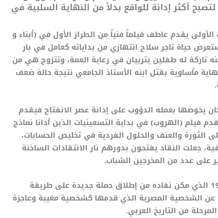
صبح أكثر إدانة للواقع بدلاً من النهاية السلبية في
لأولى يقدم عاطف فيلماً فنياً من الطراز الأول في (أبناء و
ستعرض حياة تاجر سلاح انتهازي من بداياته كعامل في بار
نه تاركة له طفلين يتربيان في رعاية العمة، وتتزوج هي من
اية مأساوية بقتل ابنه الأستاذ الجامعي نتيجة حالة ضعف
ن يخوضها بعمله الدؤوب على إدانة عصر الانفتاح فيقدم
دم فيلم (الهروب) في بداية التسعينيات الذين أدانا نماذج
لى الثورة والعنف والحلول الفردية في تخليص الحسابات،
ية، جعلت النقاد يفتحون بدورهم نار الانتقادات الساخنة
ر على عدد من المخرجين الشباب.
التوجه السياسي ظهر بارزاً في فيلم (ناجي العلي) 1992 الذي مكن نقاده من إطلاق حملة جديدة على طريقة
 عن الشخصية المصرية الذي قدمها كشخصية مغيبة وعاجزة
رحلة من التاريخ العربي.