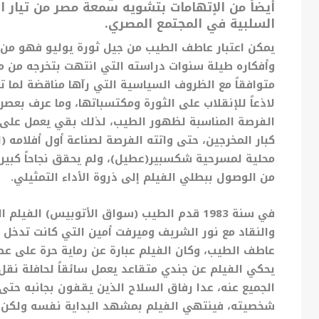
أيضاً من الإتهامات بتشويه سمعة مصر من تيار ال
السلبية في المجتمع المصري.
متوافقاً مع الظروف السياسية التي رآها مناقضة لما تع
لاذعاً للإنقلاب على الثورة ومكتسباتها، وما عرف بعصر
الفرصة المناسبة لظهور الطيب، لذلك بقي يعمل على 
محلية لمسرحية شكسبير(عطيل)، ولم يحقق نجاحاً كبيرا
من الوصول ببطلي الفيلم إلى ذروة الأداء التمثيلي.
في سنة 1983 قدم الطيب (سواق الأتوبيس) الفي
والنقاد مع نور الشريف وميرفت أمين التي كانت تدخل 
عاطف الطيب، وكان الفيلم عبارة عن رماية حرة على عصر
يحكي الفيلم عن جندي متقاعد يعمل سائقاً لحافلة نقل
الجميع عنه، عدا رفاق
السلاح الذين يقفون بجانبه حتى 
شخصيته، فينتهي الفيلم بمشهد البداية نفسه ولكن ب