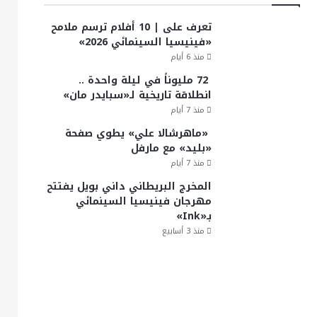
تعرف على | 10 أفلام ترسم ملامح
«فينيسيا السينمائي 2026»
منذ 6 أيام
72 مليوناً في ليلة واحدة ..
انطلاقة تاريخية لـ«سبايدر مان»
منذ 7 أيام
«ماهرشالا علي» يطوي صفحة
«بليد» مع مارفل
منذ 7 أيام
المخرج البريطاني داني بويل يفتتح
مهرجان فينيسيا السينمائي
بـ«Ink»
منذ 3 أسابيع