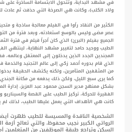
في مشهد البداية، وتتحول الابتسامة الساخرة على شف
ولاد الكلب)، وكانت هي الصرخة التي حذفت ثم عادت لل
الكثير من النقاد رأوا في الفيلم معالجة ساذجة و متح
عصر مضى وليس بالوسع استعادته، وبعد فترة من التو
الجميع بفيلم (البرئ) الذي كان أجرأ فيلم في فترة الثم
الطيب ووحيد حامد لتغيير مشهد النهاية، لينتهي الفي
المجندين الجدد الذين يدخلون إلى المعتقل وعالمه، ف
الذي قام بدوره أحمد زكي إلى عالم التجنيد والخدمة ف
من المثقفين المتآمرين، ولكنه يكتشف الحقيقة بدخول
كما يرى سبع الليل، ولكن ذلك يدفعه من مكانة الجندي
بشكل ممنهج مدير السجن محمود عبد العزيز، إدارة ال
الفقيرة للحركة، تركيز الطيب على القصة والسيناريو 
كانت هي الأهداف التي يعمل عليها الطيب، لذلك لم يك
الشخصية الناقدة والمسيسة للطيب ظهرت أيضاً
الروائي الكبير نجيب محفوظ، والتي تعالج أزمة 
السكن وتراجع طبقة الموظفين من المتعلمين أم