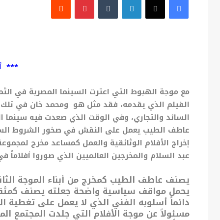
*** أ
مع موجة الهبوط التي اعترت السينما المصرية في الثما
الفيلم الذي يقدمه، فقد مثل هو ومحمد خان في تلك ال
السائد والتجاري، وفي الوقت الذي صعدت فيه سينما ال
عاطف الطيب يعمل على النقش في صخور الشروط السائد
إخراج الأفلام الوثائقية والعمل كمساعد مخرج لمجمو
عبد السلام والمخرجين العالميين الذي صوروا أفلاماً ف
يصنف عاطف الطيب كمخرج من أبناء الموجة الثاني
يحمل مواقف سياسية واضحة جعلته يصنف كمثقف 
دائماً أسلوبه الفني الذي لا يعمل على تغطية الق
مسئولاً عن موجة الأفلام التي جلدت المجتمع ا