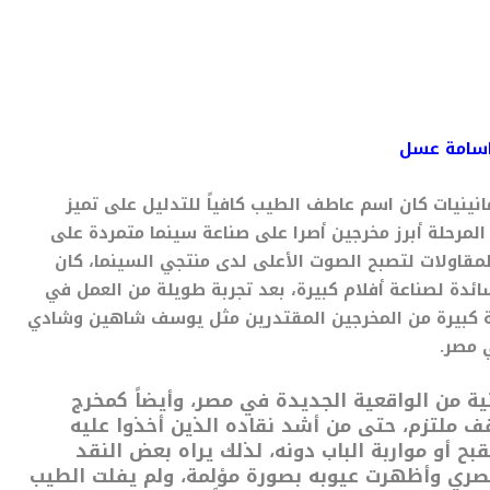
سامة عسل
نينيات كان اسم عاطف الطيب كافياً للتدليل على تميز
مرحلة أبرز مخرجين أصرا على صناعة سينما متمردة على
مقاولات لتصبح الصوت الأعلى لدى منتجي السينما، كان
ة لصناعة أفلام كبيرة، بعد تجربة طويلة من العمل في
عة كبيرة من المخرجين المقتدرين مثل يوسف شاهين وشادي
ي مصر.
ة من الواقعية الجديدة في مصر، وأيضاً كمخرج
ملتزم، حتى من أشد نقاده الذين أخذوا عليه
بح أو مواربة الباب دونه، لذلك يراه بعض النقد
لمصري وأظهرت عيوبه بصورة مؤلمة، ولم يفلت الطيب