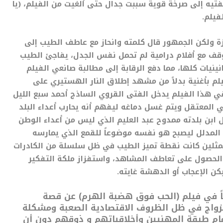
تيه إلى صرخة قوية سببت جدال حتى ألغيت من الفيلم، (يا
فيلم.
يزة ولكن الجمهور قال كلمته وانحاز مع عاطف الطيب إلى
قف مع أفلام درامية لم تحمل نفس الجدل، يفاجئ الطيب
انينيات كلها، مما دفع الرقابة إلى مطالبة صانعي الفيلم
لم بأغنية بدلاً من مشهد إطلاق النار الهستيري على
في هذا الفيلم يدخل الفتى القروي الساذج أحمد سبع الليل
ي المعتقل ويتم غسل دماغه ليفهم أنه يحارب أعداء البلد
 ابن بلدته ممدوح عبد العليم الذي ليس من أعداء الوطن
 المدلل ليصبح هو نفسه موضوعاً للقمع الذي يمارسه
ممثلين كانت نقطة تميز الطيب في ظل سلسلة من الكادرات
والحصول على تعاطف المشاهد، واستفزاز ملكة التفكير
ن الإعجاب أو الدهشة غايته.
 في فيلم (الحب فوق هضبة الهرم) عن قصة
الزواج في ظل الظروف الاقتصادية الصعبة ومشكلة
ام طبقة المهنيين وأخلاقياتهم و ذوقهم دون أن