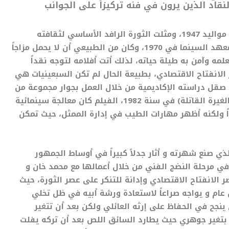
نقاد الذين يرون في فنه تركيزاً على الجوانب
يمكن اعتبار عاطف الطيب من جيل ثورة يوليو فهو من مواليد 1947، ومثلت الثورة الرافد الأساسي لثقافته
وأفكاره طيلة سنوات دراسته التي انتهت بتخرجه من معهد السينما في 1970، وكان من الطبيعي أن لا يحمل مزاجاً
لمه وآمن به طيلة حياته، لذلك أتت أفلامه لتوجه نقداً
 الانفتاح الاقتصادي، بطبيعة الحال لم تكن السبعينيات هي
صقل دراسته الإكاديمية من خلال العمل بجوار مجموعة من
كبار المخرجين، حتى واتته الفرصة لصناعة أول أفلامه (الغيرة القاتلة) في سنة 1982، الفيلم كان معالجة سينمائية
ً ولكنه أظهر مهارات الطيب في إدارة الممثل، حيث تمكن
لم الذي صنع شهرته و أثار جدلاً كبيراً في أوساط الجمهور
في مرحلة النضج الفني من خلال أعمالها مع محمد خان و
 الانفتاح الاقتصادي وإدانة للتنكر على عصر الثورة، حيث
 عام و يواجه صراعاً لاستعادة ورشة أبيه في ظل تخلي
ينجح في الحفاظ على إرثه العائلي ولكن بعد أن تتغير
تغير جوهري حيث يطارد السائق اللص بعد أن تركه يفلت