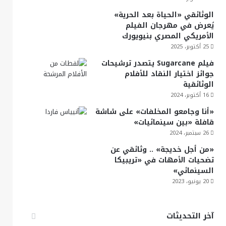
الوثائقي «الحياة بعد الحرية»
يُعرض في مهرجان الفيلم
الأمريكي المصري بنيويورك
25 أكتوبر، 2025
فيلم Sugarcane يتصدر ترشيحات
جوائز اختيار النقاد للأفلام
الوثائقية
16 أكتوبر، 2024
«أنا وجامعو المخلفات» على شاشة
قافلة «بين سينمائيات»
26 سبتمبر، 2024
«من أجل خديجة» .. وثائقي عن
تضحيات الأمهات في «تريبيكا
السينمائي»
20 يونيو، 2023
آخر التحديثات