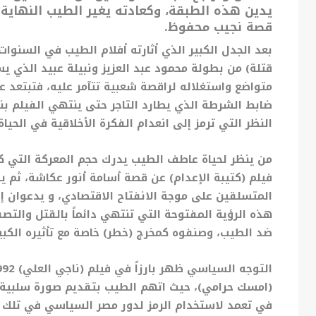
يدين هذه الطبقة، وكعادته يغير الطيب النهاية لت
قصة نجيب محفوظ.
بعد الجدل الكبير الذي أثارته أفلام الطيب في السنوات ا
قتلة) من بطولة محمود عبد العزيز ونبيلة عبيد الذي ي
متواضع واستغلاله لراقصة شعبية تتآمر عليه، فتبتعد ع
ضابط الشرطة الذي يطارد التاجر حتى ينتهي الفيلم بنه
النظر التي ترمز إلى انعدام الفكرة الأخلاقية في الحياة.
من ينظر لحياة عاطف الطيب يدرك حجم المعركة التي كا
فيلم (كتيبة الإعدام) عن قصة أسامة أنور عكاشة، ثم يق
المتسلقين على موجة الانفتاح الاقتصادي، و يدعوان إ
هذه الرؤية المفتوحة التي تنتهي دائماً بالقتل والتصف
ضد الطيب، وصنفوه كمخرج (خطر) خاصة مع تأثيره الكبي
(امسك حرامي)، حيث اتهم الطيب بتقديم صورة سلبية
في تعمد لاستخدام الرمز لدور مصر السياسي في تلك الم