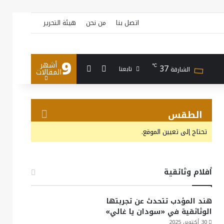
اتصل بنا
من نحن
هيئة التحرير
9
أشهر
بحث عن
إضافة عمود جانبي
37
℃
تابعنا
الشارقة
المقالات
الطقس
تحتاج إلى تعيين الموقع.
أفلام وثائقية
هند المؤدب تتحدث عن تجربتها
الوثائقية في «سودان يا غالي»
30 أكتوبر، 2025