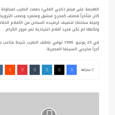
الهجمة على فيلم (ناجي العلي) دفعت الطيب لمحاولة 
كان متأخراً فصنف كمخرج منشق ومتمرد وصعب الترويض،
وليلة ساخنة) لتضيف لرصيده الساخن من الأفلام الخلاف
ولكنها لم تكن مجرد أفلام اعتيادية تمر مرور الكرام.
في 23 يونيو 1995 توفي عاطف الطيب نتيجة م
أجرأ مخرجي السينما المصرية.
فيسبوك
X
لينكدإن
بينتيريست
شاركها