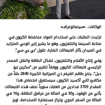
الوكالات ـ «سينماتوغراف»
تزايدت الطلبات على استخدام المواد منخفضة الكربون في
صناعة السينما والتلفزيون، وهو ما يشير إلى الوعي المتزايد
في الميدان بآثار الانبعاثات الضارة، تقول “بي بي سي”.
وفي إنتاج الأفلام والتلفزيون، تشكل الطاقة والنقل المصدر
الرئيسي لانبعاثات الكربون. ووفقاً لتقرير من “سكرين نيو
ديل”، ينتج طاقم الفيلم ذي الميزانية الكبيرة 2840 طناً من
مكافئ ثاني أكسيد الكربون، سيستغرق امتصاص هذا
المقدار 3709 فدادين من الغابات سنوياً. نصف هذه الانبعاثات
يأتي من الوقود، و30 في المائة من مرافق الطاقة، و16 في
المائة من السفر الجوي. وتركز مستشارة الاستدامة، لويز