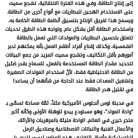
إلى إنتاج الطاقة. وفي هذه الفترة الانتقالية، تشجع سميث
على الاستخدام الهجين للبطاريات مع أنواع أخرى من الطاقة.
ويسمح هذا لفريق الإنتاج بتنسيق أنظمة الطاقة الخاصة به،
واستخدام الطاقة أقل بشكل عام. وتواجه هذه الطرق تحديات
تتعلق بتحسين البطاريات والمولدات التي تعمل بالطاقة
الشمسية، وكذلك إقناع أفراد أطقم العمل بأنه يمكنهم تدبر
أمورهم بأقل التكاليف. وتشجع سميث المزيد من جمع البيانات
لتحديد مقدار الطاقة المستخدمة بالفعل، للسماح بقدر ضئيل
من الطاقة الاحتياطية فقط، لأنّ استخدام المولدات الصغيرة
وتشغيل المعدات فقط عند الحاجة من شأنهما أن يساعدا
في تقليل هدر الطاقة.
في مدينة لوس أنجلوس الأميركية مثلاً، ثمّة مساحة تسمّى بـ
“واحة المواد”، وهو مستودع يبدو للوهلة الأولى وكأنه أكبر
متجر خيري في العالم. الواحة مليئة بالمزهريات والأرائك
والأعمال الفنية والنباتات الاصطناعية وصناديق الرمل
البلاستيكية وأوراق التغليف. هذه العناصر ليست للبيع، بل