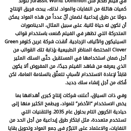
في فيلم ضخم مثل
Jurassic World: Dominion
تتولد
كميات هائلة من النفايات والمواد. لذلك، يبحث فريق الإنتاج
دومًا عن طرق إبداعية لضمان أنّ عدداً من هذه المواد يمكن
أن تكون له حياة ثانية. على سبيل المثال، الديناصورات
المتحركة التي تظهر في الفيلم صُنعت باستخدام قوالب
السيليكون والألياف الزجاجية. أنقذت شركة غرين كلوفر
Green
Clover
المختصة المناظر الطبيعية بإذابة تلك القوالب من
أجل ضمان استخدامها في المستقبل. حتّى السلك المثير
الذي يعرفه من شاهد الفيلم جيدًا، من المفروض ألا يكون
قابلاً لإعادة الاستخدام لأسبابٍ تتعلّق بالسلامة العامة، لكن
فُكك من أجل إنشاء سلك جديد.
وفي ذات السياق، أعلنت شركات إنتاج كبرى أهدافها بما
يخص الاستخدام “الأخضر” للمواد، ويطمح الكثير منها إلى
حيادية الكربون التام بحلول عام 2035. والتقنيات التي
تستخدم متعددة، مثل ابتكار طرق إبداعية من أجل الحد من
النفايات، والاعتماد على التبرّع في جمع المواد وتحويل بقايا