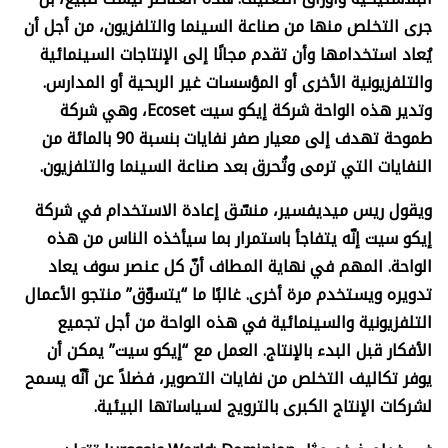
جرى التخلص منها من صناعة السينما والتلفزيون، من أجل أن
يُعاد استخدامها وأن تقدم مجانًا إلى الإنتاجات السينمائية
والتلفزيونية الأخرى أو المؤسسات غير الربحية أو المدارس.
وتدير هذه الواحة شركة إيكو سيت
Ecoset
، وهي شركة
طموحة تهدف إلى معيار صفر نفايات بنسبة 90 بالمائة من
النفايات التي ترمى وتُحرق بعد صناعة السينما والتلفزيون.
ويقول ريس ميديفسير، منسّق إعادة الاستخدام في شركة
إيكو سيت إنّه يتفاجأ باستمرار بما سيأخذه الناس من هذه
الواحة. المهم في نهاية المطاف أنّ كل عنصر سوف يعاد
تدويره ويستخدم مرة أخرى. غالبًا ما “يتسوّق” منتجو الأعمال
التلفزيونية والسينمائية في هذه الواحة من أجل تجميع
الأفكار قبل البدء بالإنتاج. العمل مع “إيكو سيت” يمكن أن
يوفر تكاليف التخلص من نفايات التصوير، فضلاً عن أنّه يسمح
لشركات الإنتاج الكبرى بالترويج لسياساتها البيئية.