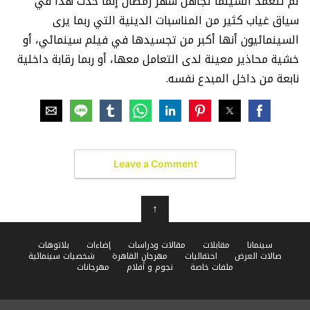
لم تتعمّد السينما تجاهل شهر رمضان إنما حدث هذا في
سياق غياب كثير من المناسبات الدينية التي ربما يرى
السينمائيون أنها أكبر من تجسيدها في فيلم سينمائي، أو
خشية محاذير معينة لدى التعامل معها، أو ربما رقابة داخلية
نابعة من داخل المبدع نفسه.
Leave a Comment
↑
سينمانا
مقابلات
مقالات ودراسات
إضاءات
بلاتوهات
صالات العرض
احتفاليات
مهرجان القاهرة
شخصيات سينمائية
ملفات خاصة
نجوم و أفلام
مهرجانات