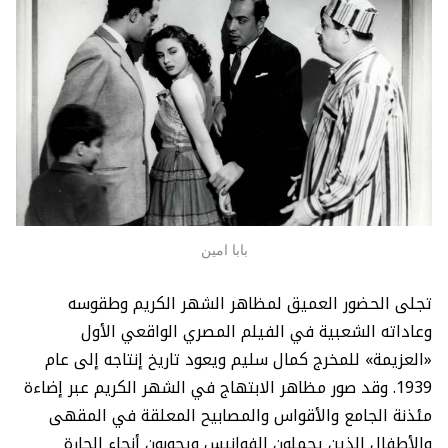
بابا امين
تجلى الحضور العميق لمظاهر الشهر الكريم وطقوسه
وعاداته الشعبية في الفيلم المصري الواقعي الأول
«العزيمة» للمخرج كمال سليم ويعود تاريخ إنتاجه إلى عام
1939. وقد صور مظاهر الابتهاج في الشهر الكريم عبر إضاءة
مئذنة الجامع والأقواس والمصابيح المعلقة في المقهى
والأطفال الذين يحملون الفوانيس ويجوبون أنحاء الحارة