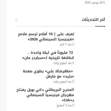
20 يونيو، 2023
آخر التحديثات
تعرف على | 10 أفلام ترسم ملامح
«فينيسيا السينمائي 2026»
منذ 7 أيام
72 مليوناً في ليلة واحدة ..
انطلاقة تاريخية لـ«سبايدر مان»
منذ أسبوع واحد
«ماهرشالا علي» يطوي صفحة
«بليد» مع مارفل
منذ أسبوع واحد
المخرج البريطاني داني بويل يفتتح
مهرجان فينيسيا السينمائي
بـ«Ink»
منذ 3 أسابيع