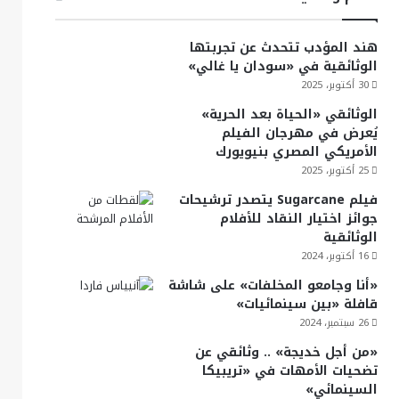
هند المؤدب تتحدث عن تجربتها
الوثائقية في «سودان يا غالي»
30 أكتوبر، 2025
الوثائقي «الحياة بعد الحرية»
يُعرض في مهرجان الفيلم
الأمريكي المصري بنيويورك
25 أكتوبر، 2025
فيلم Sugarcane يتصدر ترشيحات
جوائز اختيار النقاد للأفلام
الوثائقية
16 أكتوبر، 2024
«أنا وجامعو المخلفات» على شاشة
قافلة «بين سينمائيات»
26 سبتمبر، 2024
«من أجل خديجة» .. وثائقي عن
تضحيات الأمهات في «تريبيكا
السينمائي»