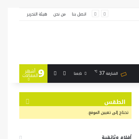
اتصل بنا
من نحن
هيئة التحرير
9
أشهر
بحث عن
إضافة عمود جانبي
37
℃
تابعنا
الشارقة
المقالات
الطقس
تحتاج إلى تعيين الموقع.
أفلام وثائقية