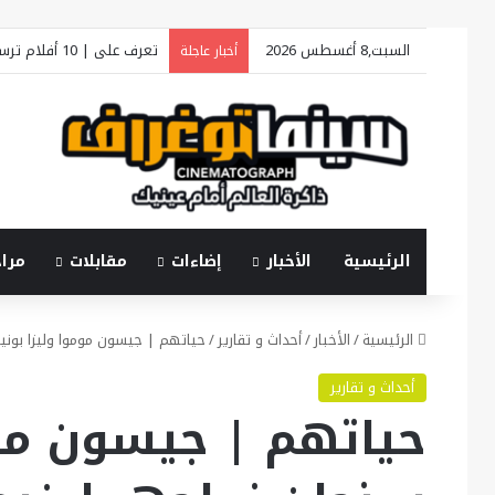
السبت,8 أغسطس 2026
تعرف على | 10 أفلام ترسم ملامح «فينيسيا السينمائي 2026»
أخبار عاجلة
الرئيسية
الأخبار
إضاءات
مقابلات
مرا
الرئيسية
/
الأخبار
/
أحداث و تقارير
/
حياتهم | جيسون موموا وليزا بوني
أحداث و تقارير
حياتهم | جيسون موم