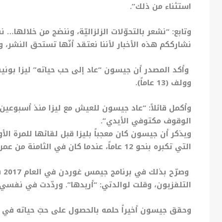
استثناء من ذلك”.
وتابع: “نشعر بالتحوّلات الزلزاليّة، وننضج من خلالها… 
نشارككم هذه الأخبار لأننا نعتقد أنّها تستحق النشر
وولف (13 عاماً).
وأكمل قائلاً: “عاد جيسون للعيش مع ليزا منذ أسبوعين تق
الوقوف مكتوفي الأيدي”.
التي تكبره بنحو 12 عاماً، عندما كان في الثامنة من عمره.
وص
التلفزيون، وقلت لوالدتي: “أريدها”. وردّدت في نفسي
وحقق جيسون أخيراً حلمه بالحصول على حبّ حياته في العام 2017، بعدما تزوّجها 