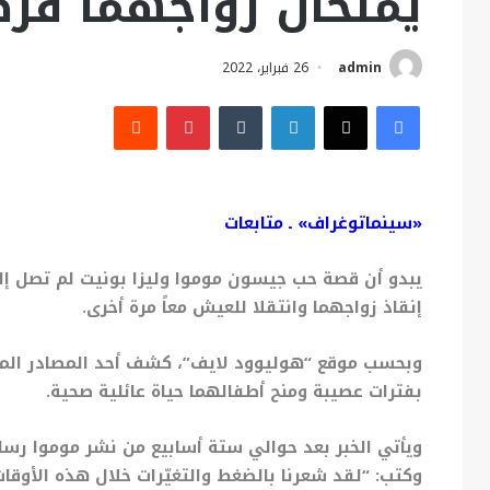
يمنحان زواجهما فر
admin
26 فبراير، 2022
فيسبوك
X
لينكدإن
بينتيريست
«سينماتوغراف» ـ متابعات
يبدو أن قصة حب جيسون موموا وليزا بونيت لم تصل إلى
إنقاذ زواجهما وانتقلا للعيش معاً مرة أخرى.
وبحسب موقع “هوليوود لايف”، كشف أحد المصادر المقر
بفترات عصيبة ومنح أطفالهما حياة عائلية صحية.
ويأتي الخبر بعد حوالي ستة أسابيع من نشر موموا رسال
وكتب: “لقد شعرنا بالضغط والتغيّرات خلال هذه الأوقات 