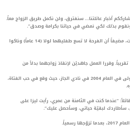
نشارككم أخبار عائلتنا… سنفترق، ولن نكمل طريق الزواج معاً.
، ونقوم بذلك لكي نمضي في حياتنا بكرامة وصدق”.
وأكد المصدر أن جيسون “عاد إلى حب حياته” ليزا بونيت، مضيفاً أن الفرحة لا تسع طفليهما لولا (14 عاماً) وناكوا
ريباً. وقررا العمل جاهديْن لإنقاذ زواجهما بدلاً من
ويذكر أن جيسون كان معجباً بليزا قبل لقائها للمرة الأولى في العام 2004 في نادي الجاز، حيث وقع في حب الفتاة،
رّح بذلك في برنامج جيمس غوردن في العام 2017 قائلاً: “عندما كنت في الثامنة من عمري، رأيت ليزا على
، سأطاردك لبقيّة حياتي، وسأحصل عليك”.
رسمياً.