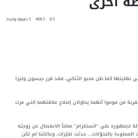
صة أخرى
0
436
دقيقة واحدة
 نهايتها كما ظن محبو الثنائي، فقد قرر جيسون وليزا
بة من موموا أنهما يحاولان إصلاع علاقتهما التي مرت
ة لجمهوره على “انستغرام” معلناً الانفصال عن زوجته
المملوءة بالتحوّلات… حدثت تغيّرات، وعائلتنا لم تكن