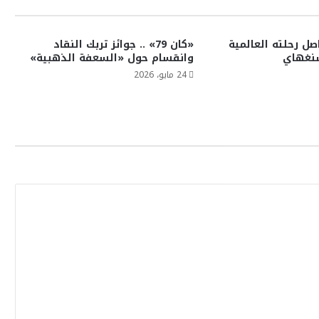
ل رحلته العالمية
«كان 79» .. جوائز تربك النقاد
شنغهاي
وانقسام حول «السعفة الذهبية»
24 مايو، 2026