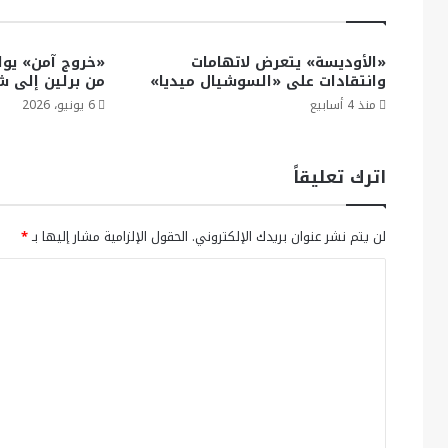
«الأوديسة» يتعرض لاتهامات
«خروج آمن» يواص
وانتقادات على «السوشيال ميديا»
من برلين إلى 
منذ 4 أسابيع
6 يونيو، 2026
اترك تعليقاً
لن يتم نشر عنوان بريدك الإلكتروني.
الحقول الإلزامية مشار إليها بـ
*
ا
ل
ت
ع
ل
ي