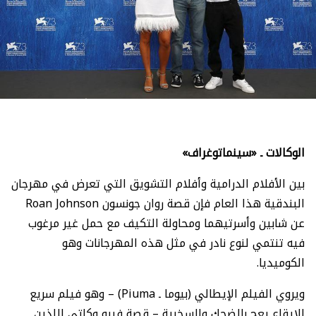
الوكالات ـ «سينماتوغراف»
بين الأفلام الدرامية وأفلام التشويق التي تعرض في مهرجان
البندقية هذا العام فإن قصة روان جونسون Roan Johnson
عن شابين وأسرتيهما ومحاولة التكيف مع حمل غير مرغوب
فيه تنتمي لنوع نادر في مثل هذه المهرجانات وهو
الكوميديا.
ويروي الفيلم الإيطالي (بيوما ـ Piuma) – وهو فيلم سريع
الإيقاع يعج بالضحك والسخرية – قصة فيرو وكاتي اللذين