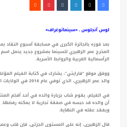
لوس أنجلوس ـ «سينماتوغراف»
المخرج عمر الزهيري للسينما بمشروع جديد يحمل اسم 
الرأسمالية الغربية والروابط الأسرية.
ووفق موقع “فارايتي”، يشارك في كتابة الفيلم المؤلف
والد عمر الزهيري، الذي توفي عام 2016 في الولايات المتحدة، حيث كان مهاجرًا يعيش في ظل ظروف صعبة.
في الفيلم، يقوم شاب بزيارة والده في أحد أفخم المن
أن والده قد حبسه في صفقة تجارية لا يمكنه رفضها. يتم
ويفقد عقله في النهاية.
قال الزهيري، إنه على المستوى الجزئي، فإن قلب وعمود 