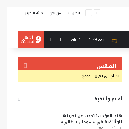
اتصل بنا
من نحن
هيئة التحرير
9
أشهر
بحث عن
إضافة عمود جانبي
39
℃
تابعنا
الشارقة
المقالات
الطقس
تحتاج إلى تعيين الموقع.
أفلام وثائقية
هند المؤدب تتحدث عن تجربتها
الوثائقية في «سودان يا غالي»
30 أكتوبر، 2025