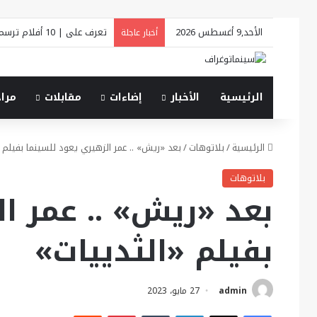
الأحد,9 أغسطس 2026
تعرف على | 10 أفلام ترسم ملامح «فينيسيا السينمائي 2026»
أخبار عاجلة
الرئيسية
الأخبار
إضاءات
مقابلات
مرا
الرئيسية
/
بلاتوهات
/
بعد «ريش» .. عمر الزهيري يعود للسينما بفيلم «
بلاتوهات
بعد «ريش» .. عمر ا
بفيلم «الثدييات»
admin
27 مايو، 2023
فيسبوك
X
لينكدإن
بينتيريست