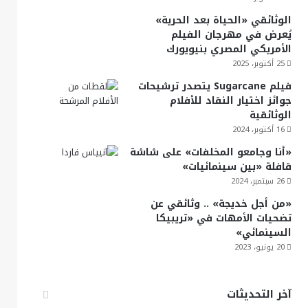
الوثائقي «الحياة بعد الحرية»
يُعرض في مهرجان الفيلم
الأمريكي المصري بنيويورك
25 أكتوبر، 2025
فيلم Sugarcane يتصدر ترشيحات
جوائز اختيار النقاد للأفلام
الوثائقية
16 أكتوبر، 2024
«أنا وجامعو المخلفات» على شاشة
قافلة «بين سينمائيات»
26 سبتمبر، 2024
«من أجل خديجة» .. وثائقي عن
تضحيات الأمهات في «تريبيكا
السينمائي»
20 يونيو، 2023
آخر التحديثات