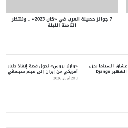
7 جوائز حصيلة العرب في «كان 2023» .. وننتظر
الثامنة الليلة
 عشاق السينما بجزء
«وارنر بروس» تحول قصة إنقاذ طيار
جديد من فيلمه الشهير Django
أمريكي من إيران إلى فيلم سينمائي
20 أبريل، 2026