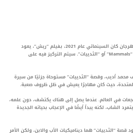
بعد فوزه بالجائزة الكبرى في مسابقة أسبوع النقاد بمهرجان كان السينمائي عام 2021، بفيلم “ريش”، يعود
“
Mammals”
أو “الثدييات”. سيتم التركيز فيه على
 محمد أديب، وقصة “الثدييات” مستوحاة جزئيًا من سيرة
تجعات في العالم. عندما يصل إلى هناك يكتشف، دون علمه،
رد الشاب، لكنه يبدأ أيضًا في الإعجاب بحياته الجديدة
قصة “الثدييات” هما ديناميكيات الأب والابن، ولكن الأمر