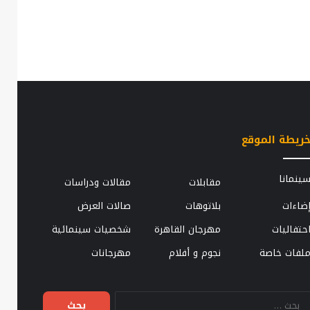
ريطة الموقع
الزوجة
ينمانا
مقابلات
مقالات ودراسات
..
الثانية..
ضاءات
بلاتوهات
صالات العرض
قطعة
كيات
حزينة
حتفاليات
مهرجان القاهرة
شخصيات سينمائية
ا
من
حياة
لفات خاصة
نجوم و أفلام
مهرجانات
الفلاحين
7 نوفمبر، 2014
المصريين
ء الكروان.. أهم كلاسيكيات السينما
الزوجة الث
قبل
البحث
ربية
الفلاحين 
يوليو