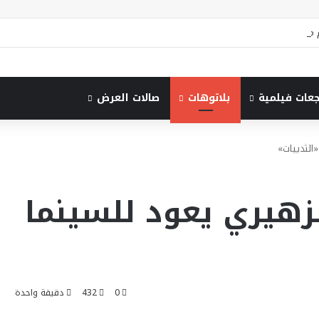
جعات فيلمية
بلاتوهات
صالات العرض
الثدييات»
لزهيري يعود للسينما
0
432
دقيقة واحدة