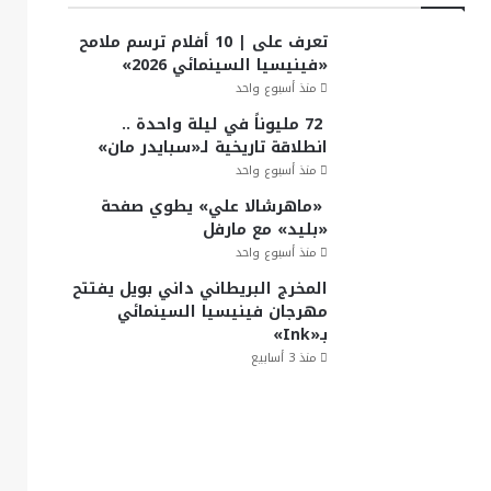
تعرف على | 10 أفلام ترسم ملامح
«فينيسيا السينمائي 2026»
منذ أسبوع واحد
72 مليوناً في ليلة واحدة ..
انطلاقة تاريخية لـ«سبايدر مان»
منذ أسبوع واحد
«ماهرشالا علي» يطوي صفحة
«بليد» مع مارفل
منذ أسبوع واحد
المخرج البريطاني داني بويل يفتتح
مهرجان فينيسيا السينمائي
بـ«Ink»
منذ 3 أسابيع