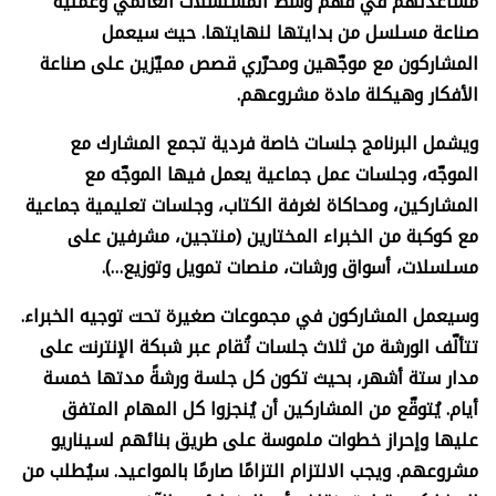
مساعدتهم في فهم وسط المسلسلات العالمي وعملية
صناعة مسلسل من بدايتها لنهايتها. حيث سيعمل
المشاركون مع موجّهين ومحرّري قصص مميّزين على صناعة
الأفكار وهيكلة مادة مشروعهم.
ويشمل البرنامج جلسات خاصة فردية تجمع المشارك مع
الموجّه، وجلسات عمل جماعية يعمل فيها الموجّه مع
المشاركين، ومحاكاة لغرفة الكتاب، وجلسات تعليمية جماعية
مع كوكبة من الخبراء المختارين (منتجين، مشرفين على
مسلسلات، أسواق ورشات، منصات تمويل وتوزيع…).
وسيعمل المشاركون في مجموعات صغيرة تحت توجيه الخبراء.
تتألّف الورشة من ثلاث جلسات تُقام عبر شبكة الإنترنت على
مدار ستة أشهر، بحيث تكون كل جلسة ورشةً مدتها خمسة
أيام. يُتوقّع من المشاركين أن يُنجزوا كل المهام المتفق
عليها وإحراز خطوات ملموسة على طريق بنائهم لسيناريو
مشروعهم. ويجب الالتزام التزامًا صارمًا بالمواعيد. سيُطلب من