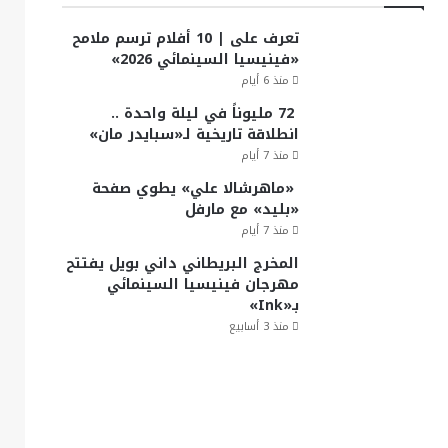
تعرف على | 10 أفلام ترسم ملامح
«فينيسيا السينمائي 2026»
منذ 6 أيام
72 مليوناً في ليلة واحدة ..
انطلاقة تاريخية لـ«سبايدر مان»
منذ 7 أيام
«ماهرشالا علي» يطوي صفحة
«بليد» مع مارفل
منذ 7 أيام
المخرج البريطاني داني بويل يفتتح
مهرجان فينيسيا السينمائي
بـ«Ink»
منذ 3 أسابيع