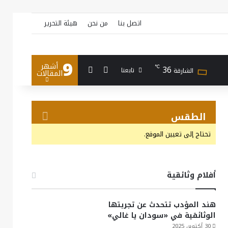
اتصل بنا
من نحن
هيئة التحرير
9
أشهر
بحث عن
إضافة عمود جانبي
36
℃
تابعنا
الشارقة
المقالات
الطقس
تحتاج إلى تعيين الموقع.
أفلام وثائقية
هند المؤدب تتحدث عن تجربتها
الوثائقية في «سودان يا غالي»
30 أكتوبر، 2025