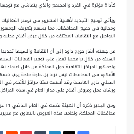
كأداة مؤثرة في الفرد والمجتمع والذي يتماشى مع توجهات 
ويأتي توقيع التجديد لأهمية المشروع في توفير الفعاليات 
ومجانية في جميع المحافظات، مما يسهم بتعريف الجمهور بم
التواصل مع الثقافات المختلفة من خلال عرض أفلام محلية وع
من جهته، أشار جورج داود إلى أن الثقافة والسينما تحديدا
الهيئة من خلال برامجها تعمل على توفير الفعاليات السينمائ
ولجمهور المراكز الثقافية حول المملكة من خلال اعتماد ن
الأفلام» في المحافظات ليس ترفا بل حاجة ملحة يجب دعمها
المحلي خارج العاصمة وقد أسست ستة مراكز للأفلام في الز
ورشات عمل وعروض أفلام على مدار العام في هذه المراكز.
ومن ا
محافظات المملكة، ونظمت هذه العروض بالتعاون مع مديريا
فيسبوك
X
لينكدإن
بينتيريست