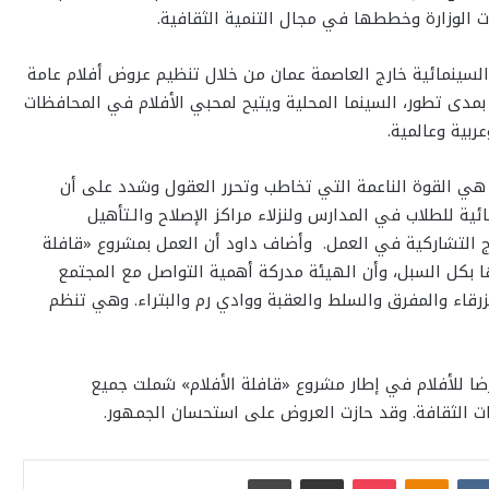
الوزارة وخططها في مجال التنمية الثقافية.
السينمائية خارج العاصمة عمان من خلال تنظيم عروض أفلام عامة
دى تطور، السينما المحلية ويتيح لمحبي الأفلام في المحافظات
ربية وعالمية.
 هي القوة الناعمة التي تخاطب وتحرر العقول وشدد على أن
ية للطلاب في المدارس ولنزلاء مراكز الإصلاح والـتأهيل
هج التشاركية في العمل. وأضاف داود أن العمل بمشروع «قافلة
 بكل السبل، وأن الهيئة مدركة أهمية التواصل مع المجتمع
رقاء والمفرق والسلط والعقبة ووادي رم والبتراء. وهي تنظم
لجدير ذكره أن الهيئة نظمت في العام الماضي 11 عرضا للأفلام في إطار مشروع «قافلة الأفلام» شملت جميع
ت الثقافة. وقد حازت العروض على استحسان الجمهور.
بوكيت
Odnoklassniki
مشاركة عبر البريد
طباعة