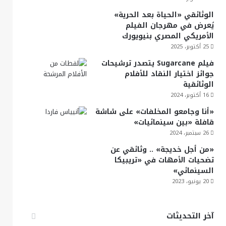
الوثائقي «الحياة بعد الحرية»
يُعرض في مهرجان الفيلم
الأمريكي المصري بنيويورك
25 أكتوبر، 2025
فيلم Sugarcane يتصدر ترشيحات
جوائز اختيار النقاد للأفلام
الوثائقية
16 أكتوبر، 2024
«أنا وجامعو المخلفات» على شاشة
قافلة «بين سينمائيات»
26 سبتمبر، 2024
«من أجل خديجة» .. وثائقي عن
تضحيات الأمهات في «تريبيكا
السينمائي»
20 يونيو، 2023
آخر التحديثات