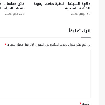
ذاكرة السينما | ثلاثية صنعت أيقونة
فاتن حمامة .. أد
الفلّاحة المصرية
بقضايا المرأة ال
6 يوليو، 2026
27 مايو، 2026
اترك تعليقاً
لن يتم نشر عنوان بريدك الإلكتروني.
الحقول الإلزامية مشار إليها بـ
*
ا
ل
ت
ع
ل
ي
ق
*
الاسم
*