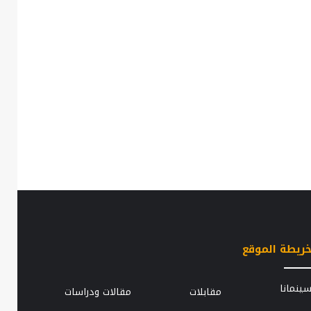
ريطة الموقع
الزوجة
ينمانا
مقابلات
مقالات ودراسات
..
الثانية..