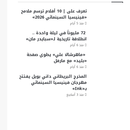
تعرف على | 10 أفلام ترسم ملامح
«فينيسيا السينمائي 2026»
منذ 5 أيام
72 مليوناً في ليلة واحدة ..
انطلاقة تاريخية لـ«سبايدر مان»
منذ 6 أيام
«ماهرشالا علي» يطوي صفحة
«بليد» مع مارفل
منذ 6 أيام
المخرج البريطاني داني بويل يفتتح
مهرجان فينيسيا السينمائي
بـ«Ink»
منذ 3 أسابيع