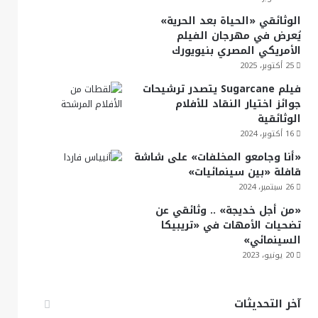
الوثائقي «الحياة بعد الحرية»
يُعرض في مهرجان الفيلم
الأمريكي المصري بنيويورك
25 أكتوبر، 2025
فيلم Sugarcane يتصدر ترشيحات
جوائز اختيار النقاد للأفلام
الوثائقية
16 أكتوبر، 2024
«أنا وجامعو المخلفات» على شاشة
قافلة «بين سينمائيات»
26 سبتمبر، 2024
«من أجل خديجة» .. وثائقي عن
تضحيات الأمهات في «تريبيكا
السينمائي»
20 يونيو، 2023
آخر التحديثات