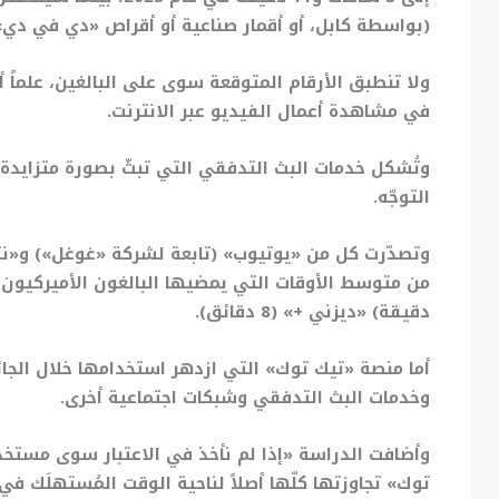
(بواسطة كابل، أو أقمار صناعية أو أقراص «دي في دي»)،
ولا تنطبق الأرقام المتوقعة سوى على البالغين، علماً أ
في مشاهدة أعمال الفيديو عبر الانترنت.
وتُشكل خدمات البث التدفقي التي تبثّ بصورة متزايدة
التوجّه.
دقيقة) «ديزني +» (8 دقائق).
أما منصة «تيك توك» التي ازدهر استخدامها خلال ال
وخدمات البث التدفقي وشبكات اجتماعية أخرى.
وأضافت الدراسة «إذا لم نأخذ في الاعتبار سوى مستخد
توك» تجاوزتها كلّها أصلاً لناحية الوقت المُستهلَك ف