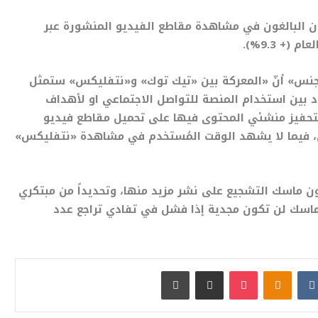
ن البالغون في مشاهدة مقاطع الفيديو المنشورة عبر
لجنس» أنّ «المعركة بين «تيك توك» و«نتفليكس» ستمثل
دود بين استخدام المنصة للتواصل الاجتماعي او لأهداف
لتحفيز منشئي المحتوى فيها على تحميل مقاطع فيديو
، فيما لا يشهد الوقت المُستخدم في مشاهدة «نتفليكس»
لون ماسك التشجيع على نشر مزيد منها، وتحديداً من مبتكري
ماسك لن تكون مجدية إذا فشل في تفادي تراجع عدد
بوكيت
Odnoklassniki
مشاركة عبر البريد
طباعة