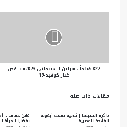
827 فيلماً.. «برلين السينمائي 2023» ينفض
غبار كوفيد-19
مقالات ذات صلة
ذاكرة السينما | ثلاثية صنعت أيقونة
فاتن حمامة .. أد
الفلّاحة المصرية
بقضايا المرأة ال