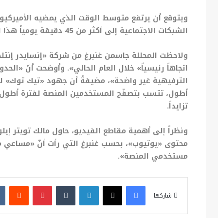
ويتوقع أن يرتفع متوسط الوقت الذي يمضيه الأميركيو
الشبكات الاجتماعية إلى أكثر من 45 دقيقة يومياً هذا العام (+ 9.3%).
ولاحظت المحللة جاسمن غنبرغ من شركة «إنسايدر إنت
اتجاهاً رئيسياً» خلال العام الحالي». وأوضحت أنّ «الح
الترفيهية غير واضحة»، مضيفةً أن جهود «تيك توك» 
أطول، تتسب بتصفّح المستخدمين المنصة لفترة أطول
تزايداً.
ونظراً إلى أهمية مقاطع الفيديو، حاول مالك تويتر إي
محتوى «يوتيوب»، بحسب غنبرغ التي رأت أنّ «مساعي 
مستخدمي المنصة».
فيسبوك
X
لينكدإن
بينتيريست
شاركها