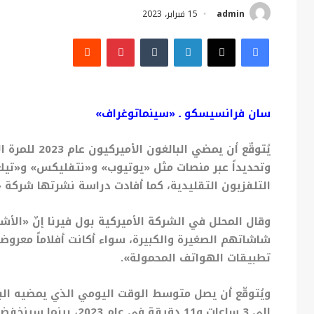
admin
15 فبراير، 2023
فيسبوك
X
لينكدإن
بينتيريست
سان فرانسيسكو ـ «
سينماتوغراف»
يُتوقّع أن يم
وتحديداً عبر منصات مثل «يوتيوب» و«نتفليكس» و«ت
التلفزيون التقليدية، كما أفادت دراسة نشرتها شركة «إ
وقال المحلل في الشركة الأميركية بول فيرنا إنّ «الأش
شاشاتهم الصغيرة والكبيرة، سواء أكانت أفلاماً معروض
تطبيقات الهواتف المحمولة».
ويُتوقّع أن يصل متوسط الوقت اليومي الذي يمضيه الب