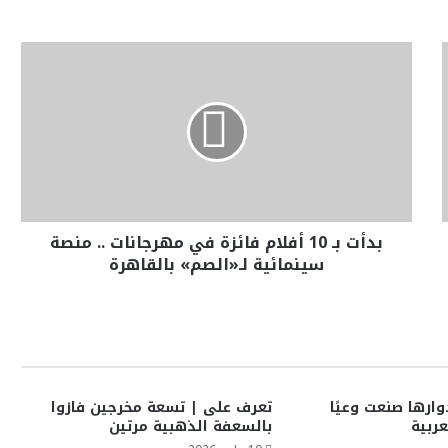
بدأت بـ 10 أفلام فائزة في مهرجانات .. منصة
سينمائية لـ«الصم» بالقاهرة
وارها صنعت وعيًا
تعرف على | تسعة مخرجين فازوا
عربية
بالسعفة الذهبية مرتين