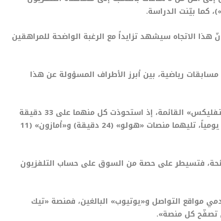
 كما بيّنت الدراسة.
نّ هذا الاتجاه سيشهد تزايداً مع الرغبة الواضحة للمراهقين
 مسابقات رياضية، بين أبرز الأطراف المسؤولة عن هذا
وتصدّرت كل من «يوتيوب» (تابعة لشركة «غوغل») و«نتفليكس» القائمة، إذ استحوذت كل منهما على 33 دقيقة
من متوسط الأوقات التي يمضيها البالغون الأميركيون يومياً، تليهما منصات «هولو» (24 دقيقة) و«أمازون» (11
جائحة، فتسيطر على حصة من السوق على حساب التلفزيون
مي مواقع التواصل و«يوتيوب» البالغين، فمنصة «تيك
ي تصفّح كل منصة».