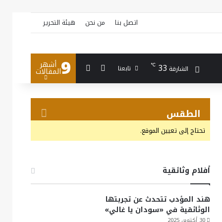
اتصل بنا
من نحن
هيئة التحرير
9
أشهر
بحث عن
إضافة عمود جانبي
33
℃
تابعنا
الشارقة
المقالات
الطقس
تحتاج إلى تعيين الموقع.
أفلام وثائقية
هند المؤدب تتحدث عن تجربتها
الوثائقية في «سودان يا غالي»
30 أكتوبر، 2025