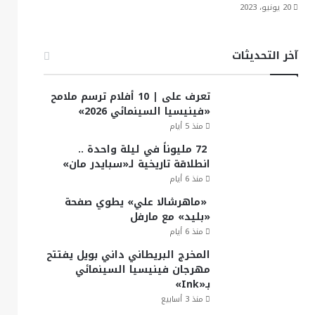
20 يونيو، 2023
آخر التحديثات
تعرف على | 10 أفلام ترسم ملامح
«فينيسيا السينمائي 2026»
منذ 5 أيام
72 مليوناً في ليلة واحدة ..
انطلاقة تاريخية لـ«سبايدر مان»
منذ 6 أيام
«ماهرشالا علي» يطوي صفحة
«بليد» مع مارفل
منذ 6 أيام
المخرج البريطاني داني بويل يفتتح
مهرجان فينيسيا السينمائي
بـ«Ink»
منذ 3 أسابيع