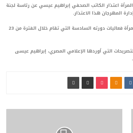
المرأة اعتذار الكاتب الصحفي إبراهيم عيسي عن رئاسة لجنة
رة المهرجان هذا الاعتذار.
ويفتتح اليوم الأربعاء مهرجان أسوان الدولي لأفلام المرأة فعاليات دورته السادسة التي تقام خلال الفترة من 23
التصريحات التي أوردها الإعلامي المصري، إبراهيم عيسى
بوكيت
Odnoklassniki
مشاركة عبر البريد
طباعة