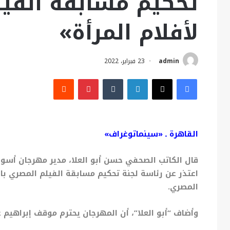
تحكيم مسابقة الفيل
لأفلام المرأة»
admin
23 فبراير، 2022
فيسبوك
X
لينكدإن
بينتيريست
القاهرة ـ «سينماتوغراف»
قال الكاتب الصحفي حسن أبو العلا، مدير مهرجان أسوا
اعتذر عن رئاسة لجنة تحكيم مسابقة الفيلم المصري با
المصري.
وأضاف “أبو العلا”، أن المهرجان يحترم موقف إبراهيم