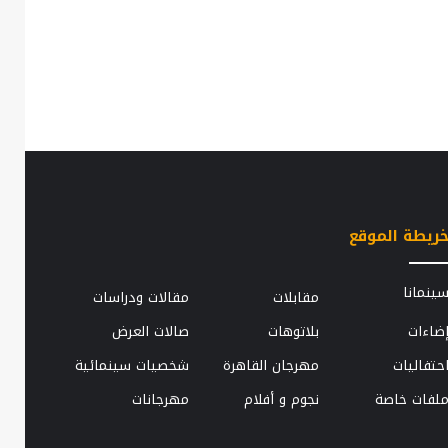
ريطة الموقع
كمال
ينمانا
مقابلات
مقالات ودراسات
.
رمزي:
ضاءات
بلاتوهات
صالات العرض
تفاجأت
بماركيز
حتفاليات
مهرجان القاهرة
شخصيات سينمائية
واختيار
مؤلفي
لفات خاصة
نجوم و أفلام
مهرجانات
ين
الكتب
5 نوفمبر، 2014
ين
تمت