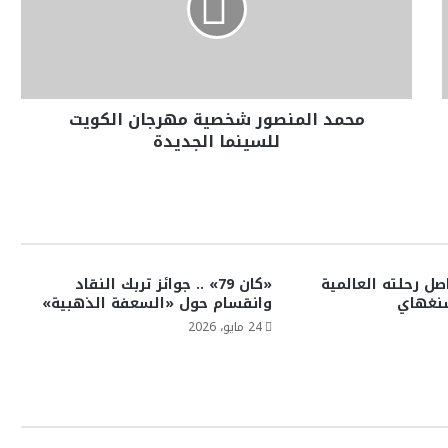
محمد المنصور شخصية مهرجان الكويت
للسينما الجديدة
ل رحلته العالمية
«كان 79» .. جوائز تربك النقاد
شنغهاي
وانقسام حول «السعفة الذهبية»
24 مايو، 2026