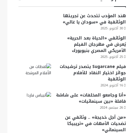
هند المؤدب تتحدث عن تجربتها
الوثائقية في «سودان يا غالي»
30 أكتوبر، 2025
الوثائقي «الحياة بعد الحرية»
يُعرض في مهرجان الفيلم
الأمريكي المصري بنيويورك
25 أكتوبر، 2025
فيلم Sugarcane يتصدر ترشيحات
جوائز اختيار النقاد للأفلام
الوثائقية
16 أكتوبر، 2024
«أنا وجامعو المخلفات» على شاشة
قافلة «بين سينمائيات»
26 سبتمبر، 2024
«من أجل خديجة» .. وثائقي عن
تضحيات الأمهات في «تريبيكا
السينمائي»