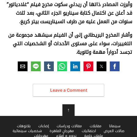
وأبرزت المصادر ذاتها أن ريدلي سكوت مخرج فيلم “غلادياتور”
قد أعلن عن اكتمال كتابة سيناريو الجزء الثاني، بعد ثلاث
سنوات من العمل عليه من طرف السيناريست بيتر كريغ.
وأشار المخرج البريطاني إلى أن الفيلم سيشهد مجموعة من
التغييرات، سواء على مستوى الأحداث أو الشخصيات التي
تجسد أدواراً مهمة وثانوية.
Leave a Comment
↑
سينمانا
مقابلات
مقالات ودراسات
إضاءات
بلاتوهات
صالات العرض
احتفاليات
مهرجان القاهرة
شخصيات سينمائية
ملفات خاصة
نجوم و أفلام
مهرجانات