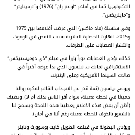
التكنولوجيا كما في أفلام “لوغنز ران” (1976) و”ترمينايتر”
و”مايتريكس”.
وفي سلسلة (ماد ماكس) التي عرضت أفلامها بين 1979
و2015، انهارت الحضارة البشرية بسبب النقص في الوقود،
وانتشار العصابات على الطرقات.
كذلك تؤدي العصابات دوراً بارزاً في فيلم “ذي دوميستيكس”
الاستشرافي لمايك ب. نيلسون الذي بدأ عرضه أخيراً في
صالات السينما الأمريكية وعلى الإنترنت.
ويوضح نيلسون (ثمة قدر من الانجذاب القاتم لفكرة زوالنا
جميعًا في لحظة معينة، سواء أقر الناس بذلك أم لا). ويضيف
(أظن أن بعض هذه الأفلام يعطينا هذه اللمحة ويسمح لنا
بالشعور بالخوف للحظة معينة رغم أننا في أمان).
ويؤدي البطولة في فيلمه الطويل كايت بوسوورث وتايلر