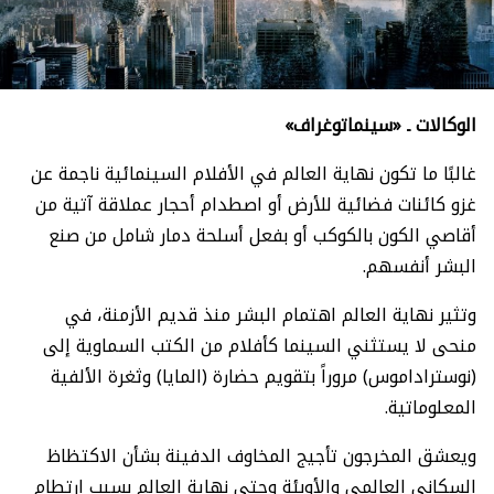
الوكالات ـ «سينماتوغراف»
غالبًا ما تكون نهاية العالم في الأفلام السينمائية ناجمة عن
غزو كائنات فضائية للأرض أو اصطدام أحجار عملاقة آتية من
أقاصي الكون بالكوكب أو بفعل أسلحة دمار شامل من صنع
البشر أنفسهم.
وتثير نهاية العالم اهتمام البشر منذ قديم الأزمنة، في
منحى لا يستثني السينما كأفلام من الكتب السماوية إلى
(نوستراداموس) مروراً بتقويم حضارة (المايا) وثغرة الألفية
المعلوماتية.
ويعشق المخرجون تأجيج المخاوف الدفينة بشأن الاكتظاظ
السكاني العالمي والأوبئة وحتى نهاية العالم بسبب ارتطام