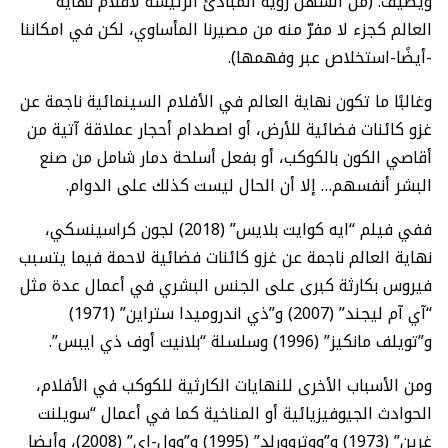
ويضيف: (من السهل رؤية المبادئ الرئيسة لأفلام نهاية
العالم كجزء لا مفرّ منه من مصيرنا المأساوي، لكن في امكاننا
-أيضًا-استخلاص عبر وفهمها).
وغالبًا ما تكون نهاية العالم في الأفلام السينمائية ناجمة عن
غزو كائنات فضائية للأرض، أو اصطدام أحجار عملاقة آتية من
أقاصي الكون بالكوكب، أو بفعل أسلحة دمار شامل من صنع
البشر أنفسهم… إلا أن الحال ليست كذلك على الدوام.
ففي فيلم “ايه كوايت بلايس” (2018) لجون كراسينسكي،
نهاية العالم ناجمة عن غزو كائنات فضائية لاحمة فيما يتسبب
فيروس بكارثة كبرى على الجنس البشري في أعمال عدة مثل
“آي آم ليجند” (2007) و”ذي اندروميدا ستراين” (1971)
و”تويلف مانكيز” (1996) وسلسلة “بلانيت أوف ذي ايبس”.
ومن الأسباب الأخرى للنهايات الكارثية للكوكب في الأفلام،
الحوادث الجيوفيزيائية أو المناخية كما في أعمال “سويلنت
غرين” (1973) و”ووتروورلد” (1995) و”وول-إي” (2008)، وأيضا