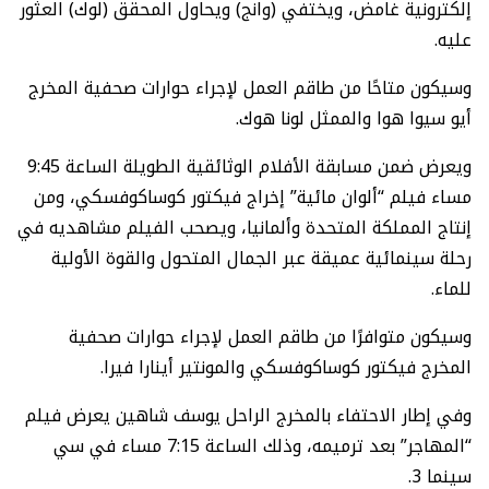
إلكترونية غامض، ويختفي (وانج) ويحاول المحقق (لوك) العثور
عليه.
وسيكون متاحًا من طاقم العمل لإجراء حوارات صحفية المخرج
أيو سيوا هوا والممثل لونا هوك.
ويعرض ضمن مسابقة الأفلام الوثائقية الطويلة الساعة 9:45
مساء فيلم “ألوان مائية” إخراج فيكتور كوساكوفسكي، ومن
إنتاج المملكة المتحدة وألمانيا، ويصحب الفيلم مشاهديه في
رحلة سينمائية عميقة عبر الجمال المتحول والقوة الأولية
للماء.
وسيكون متوافرًا من طاقم العمل لإجراء حوارات صحفية
المخرج فيكتور كوساكوفسكي والمونتير أينارا فيرا.
وفي إطار الاحتفاء بالمخرج الراحل يوسف شاهين يعرض فيلم
“المهاجر” بعد ترميمه، وذلك الساعة 7:15 مساء في سي
سينما 3.