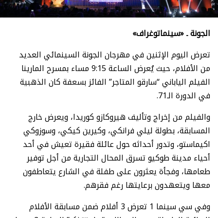
الجونة
ـ «سينماتوغراف»
تعرض اليوم الإثنين في مهرجان الجونة السينمائي العديد
من الأفلام، حيث يُعرض الساعة 9:15 مساء بمسرح المارينا
الفيلم الياباني “سارقو المتاجر” الفائز بسعفة كان الذهبية
في الدورة الـ71.
والفيلم من إخراج وتأليف هيروكازو كوريدا، ويعرض خارج
المسابقة، بطولة ليلي فرانكي، وكيرين كيكي، وسوزوكي
اكيماستو، وتدور أحداثه حول عائلة فقيرة تعيش في أحد
أحياء مدينة طوكيو تسرق المحال التجارية من أجل توفير
طعامها، وفجأة يعثرون على طفلة في الشارع يتعاطفون
معها ويتعهدون برعايتها رغم فقرهم.
وفي سي سينما 1 تعرض 3 أفلام ضمن مسابقة الأفلام