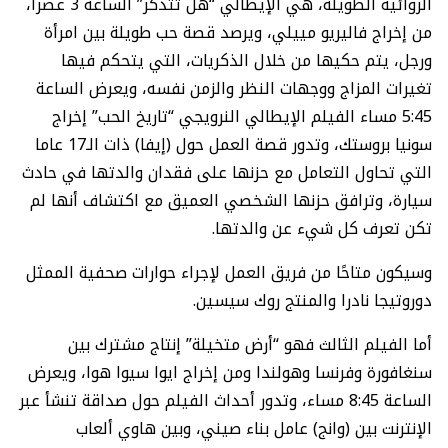
الروائية الطويلة، هي الإيطالي “هل تتذكر” الساعة 3 عصرا،
من إخراج فاليريو مييلي، ويرصد قصة حب طويلة بين امرأة
ورجل، يتم حكيها من خلال الذكريات، التي يتحكم فيها
تغيرات المزاج ووجهات النظر والزمن نفسه، ويعرض الساعة
5:45 مساء الفيلم الإيطالي النرويجي “تاريخ الحب” إخراج
سونيا بروستك، وتدور قصة العمل حول (إيفا) ذات الـ17 عاما
التي تحاول التعامل مع حزنها على فقدان والدتها في حادث
سيارة، وترافق حزنها الشخصي العميق مع اكتشاف أنها لم
تكن تعرف كل شيء عن والدتها.
وسيكون متاحًا من فريق العمل لإجراء حوارات صحفية الممثل
دوروتيجا نادرا والمنتج روك سيسين.
أما الفيلم الثالث فهو “أرض متخيلة” إنتاج مشترك بين
سنغافورة وفرنسا وهولندا ومن إخراج ايوا سيوا هوا، ويعرض
الساعة 8:45 مساء، وتدور أحداث الفيلم حول صداقة تنشأ عبر
الإنترنت بين (وانج) عامل بناء صيني، وبين هاوي ألعاب