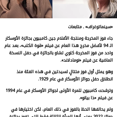
«سينماتوغراف» ـ متابعات
جاء فوز المخرجة ومنتجة الأفلام جين كامبيون بجائزة الأوسكار
الـ 94 لأفضل مخرج هذا العام عن فيلم «قوة الكلب»، بعد عام
واحد من فوز المخرجة كلوي تشاو بالجائزة في حفل النسخة
الماضية عن فيلم «نومادلاند
».
وهو يمثل أول فوز متتالٍ لسيدتين في هذه الفئة منذ
انطلاق حفل جوائز الأوسكار في عام 1929
.
وترشحت كامبيون للمرة الأولى لجوائز الأوسكار في عام 1994
عن فيلم «ذا بيانو
».
ولم يحالفها الحظ بالفوز في ذلك العام، لكن اختيارها في
جوائز 2022 يعني أنها المرأة الثالثة فقط التي تفوز بجائزة