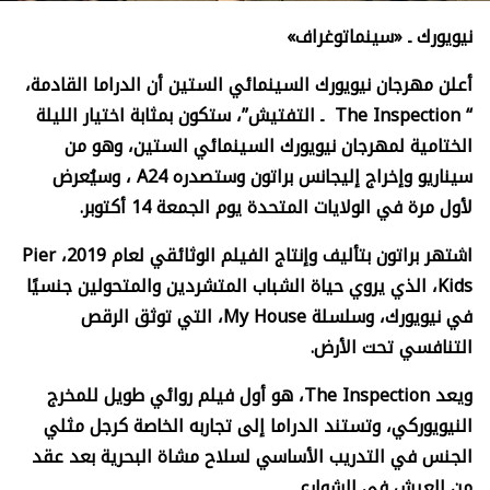
نيويورك ـ «سينماتوغراف»
أعلن مهرجان نيويورك السينمائي الستين أن الدراما القادمة،
“
The Inspection
ـ التفتيش”، ستكون بمثابة اختيار الليلة
الختامية لمهرجان نيويورك السينمائي الستين، وهو من
سيناريو وإخراج إليجانس براتون وستصدره
A24
، وسيُعرض
لأول مرة في الولايات المتحدة يوم الجمعة 14 أكتوبر.
اشتهر براتون بتأليف وإنتاج الفيلم الوثائقي لعام 2019،
Pier
Kids،
الذي يروي حياة الشباب المتشردين والمتحولين جنسيًا
في نيويورك، وسلسلة
My House،
التي توثق الرقص
التنافسي تحت الأرض.
ويعد
The Inspection
، هو أول فيلم روائي طويل للمخرج
النيويوركي،
وتستند الدراما إلى تجاربه الخاصة كرجل مثلي
الجنس في التدريب الأساسي لسلاح مشاة البحرية بعد عقد
من العيش في الشوارع.