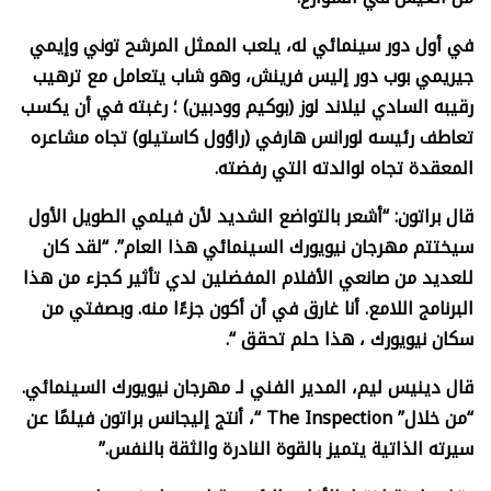
في أول دور سينمائي له، يلعب الممثل المرشح توني وإيمي
جيريمي بوب دور إليس فرينش، وهو شاب يتعامل مع ترهيب
رقيبه السادي ليلاند لوز (بوكيم وودبين) ؛ رغبته في أن يكسب
تعاطف رئيسه لورانس هارفي (راؤول كاستيلو) تجاه مشاعره
المعقدة تجاه لوالدته التي رفضته.
قال براتون: “أشعر بالتواضع الشديد لأن فيلمي الطويل الأول
سيختتم مهرجان نيويورك السينمائي هذا العام”. “لقد كان
للعديد من صانعي الأفلام المفضلين لدي تأثير كجزء من هذا
البرنامج اللامع. أنا غارق في أن أكون جزءًا منه. وبصفتي من
سكان نيويورك ، هذا حلم تحقق “.
قال دينيس ليم، المدير الفني لـ مهرجان نيويورك السينمائي.
“من خلال”
The Inspection “
، أنتج إليجانس براتون فيلمًا عن
سيرته الذاتية يتميز بالقوة النادرة والثقة بالنفس.”