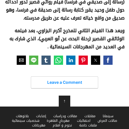
(رسالة إلى صديقي في فرنسا) فيلم روائي قصير تدور أحداثه
حول طفل وحيد يقرر كتابة رسالة إلى صديقة في فرنسا، وهو
صديق من واقع خياله تعرف عليه عن طريق مدرسته
.
ويعد هذا الفيلم الثاني للمخرج أكرم البزاوي، بعد فيلمه
الوثائقي القصير (رحلة البحث عن أبو العربي)، الذي شارك به
في العديد من المهرجانات السينمائية
.
Leave a Comment
↑
سينمانا
مقابلات
مقالات ودراسات
إضاءات
بلاتوهات
صالات العرض
احتفاليات
مهرجان القاهرة
شخصيات سينمائية
ملفات خاصة
نجوم و أفلام
مهرجانات