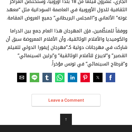
الجاري، عشرون فيلماً من 18 بلداً أوروبياً، وستحتضن المراكز
الثقافية للدول الأوروبية في العاصمة السودانية مثل “معهد
غوته” الألماني و”المجلس البريطاني” جميع العروض المقامة.
ووفقاً للمنظّمين، فإن المهرجان هذا العام جمع بين الدراما
والكوميديا والأفلام الوثائقية، وأن الأفلام المعروضة سبق أن
شاركت في مهرجانات دولية كـ”مهرجان إيفورا الدولي للفيلم
القصير” و”لايبزغ للأفلام الوثائقية” و”برلين السينمائي”
و”قرطاج السينمائي” في تونس مؤخراً.
Leave a Comment
↑