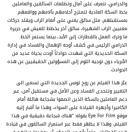
والدرامي، نتعرف على آمال وتطلعات السائقين والعاملين
بخط السكة العادية لتمتزج أحلامهم بآلامهم وواقعهم
بمستقبلهم، مثل سائق يغني على أنغام الراب ويقلد حركات
مغنيين الراب الشهيرة، سائق آخر يخطط للعيش في جزيرة
ما وترك العمل بالقطارات إلى الأبد، بينما يستمر الخط
الدرامي الرئيس في كشف أوجه الإهمال والفساد في إدارة
السكة الحديدية التي شهدت حوادثاً أودت بحياة عديد من
الأبرياء دون توجيه اللوم إلى المسؤولين الحقيقيين عن هذه
الحوادث.
عبّر هذا الفيلم عن روح تونس الجديدة التي تسعى الى
التغيير وتتحدى الفساد وعن الأمل في مستقبل آمن، عبر
دعم العاملين بالسكة الذين اتصفوا بشجاعة هائلة أمام
الكاميرا وأجهزة القيادة على السواء، وهذا ما أشار إليه
موقع Eye For Film بقوله: “هناك شجاعة حقيقية في هذا
الفيلم، وهذا لا يظهر فقط عبر استمرار السائقون في قيادة